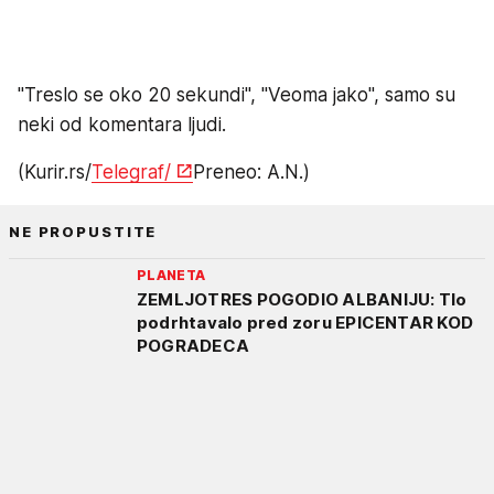
"Treslo se oko 20 sekundi", "Veoma jako", samo su
neki od komentara ljudi.
(Kurir.rs/
Telegraf/
Preneo: A.N.)
NE PROPUSTITE
PLANETA
ZEMLJOTRES POGODIO ALBANIJU: Tlo
podrhtavalo pred zoru EPICENTAR KOD
POGRADECA