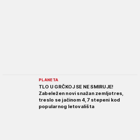
PLANETA
TLO U GRČKOJ SE NE SMIRUJE!
Zabeležen novi snažan zemljotres,
treslo se jačinom 4,7 stepeni kod
popularnog letovališta