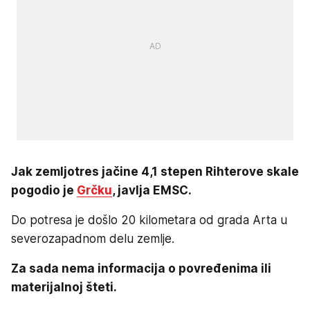
Jak zemljotres jačine 4,1 stepen Rihterove skale
pogodio je
Grčku
, javlja EMSC.
Do potresa je došlo 20 kilometara od grada Arta u
severozapadnom delu zemlje.
Za sada nema informacija o povređenima ili
materijalnoj šteti.