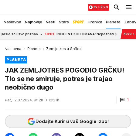
TV UŽIVO
Naslovna
Najnovije
Vesti
Stars
Hronika
Planeta
Zaba
o se i sve priznao
18:01
INCIDENT KOD OMANA: Nepoznati projektil pogodio 
NOVO
→
Naslovna
Planeta
Zemljotres u Grčkoj
PLANETA
JAK ZEMLJOTRES POGODIO GRČKU!
Tlo se ne smiruje, potres je trajao
neobično dugo
1
Pet, 12.07.2024. 9:12h
→ 12:21h
Dodajte Kurir u vaš Google izbor