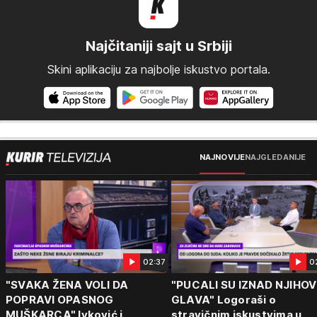
Najčitaniji sajt u Srbiji
Skini aplikaciju za najbolje iskustvo portala.
NAJNOVIJE
NAJGLEDANIJE
02:37
0
"SVAKA ŽENA VOLI DA
"PUCALI SU IZNAD NJIHOV
POPRAVI OPASNOG
GLAVA" Logoraši o
MUŠKARCA" Ivković i
stravičnim iskustvima u