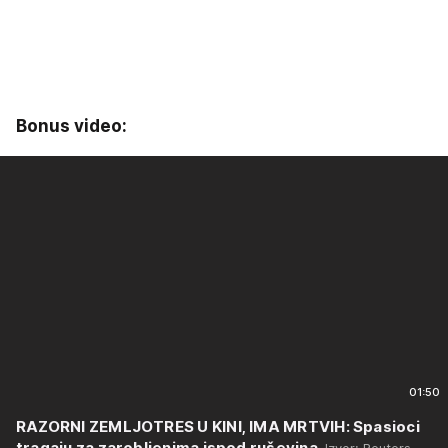
Bonus video:
01:50
RAZORNI ZEMLJOTRES U KINI, IMA MRTVIH: Spasioci
tragaju za zarobljenima ispod ruševina
Izvor: Reuters