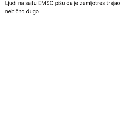
Ljudi na sajtu EMSC pišu da je zemljotres trajao
nebično dugo.