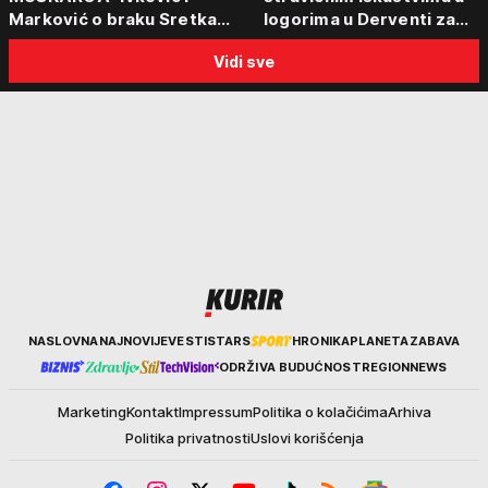
Marković o braku Sretka
logorima u Derventi za
Kalinića i fenomenu žena koje
emisiju "Puls Srbije vikend
Vidi sve
biraju kriminalce: "Neće sa
"Tada je počela velika
nekim ko nema para"
tortura..."
Kurir
NASLOVNA
NAJNOVIJE
VESTI
STARS
HRONIKA
PLANETA
ZABAVA
ODRŽIVA BUDUĆNOST
REGION
NEWS
Marketing
Kontakt
Impressum
Politika o kolačićima
Arhiva
Politika privatnosti
Uslovi korišćenja