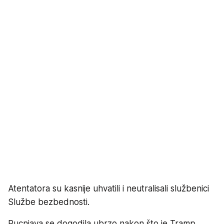
Atentatora su kasnije uhvatili i neutralisali službenici
Službe bezbednosti.
Pucnjava se dogodila ubrzo nakon što je Tramp