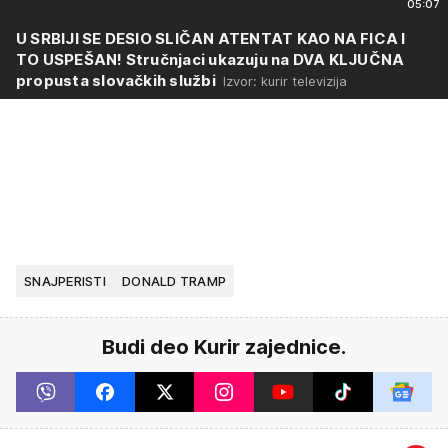
05:07
U SRBIJI SE DESIO SLIČAN ATENTAT KAO NA FICA I
TO USPEŠAN! Stručnjaci ukazuju na DVA KLJUČNA
propusta slovačkih službi
Izvor: kurir televizija
SNAJPERISTI
DONALD TRAMP
Budi deo Kurir zajednice.