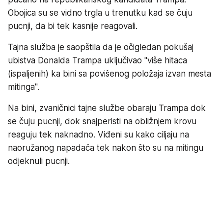
Obojica su se vidno trgla u trenutku kad se čuju
pucnji, da bi tek kasnije reagovali.
Tajna služba je saopštila da je očigledan pokušaj
ubistva Donalda Trampa uključivao "više hitaca
(ispaljenih) ka bini sa povišenog položaja izvan mesta
mitinga".
Na bini, zvaničnici tajne službe obaraju Trampa dok
se čuju pucnji, dok snajperisti na obližnjem krovu
reaguju tek naknadno. Viđeni su kako ciljaju na
naoružanog napadača tek nakon što su na mitingu
odjeknuli pucnji.