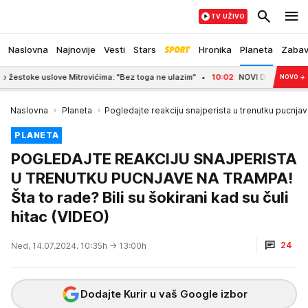
TV UŽIVO
Naslovna
Najnovije
Vesti
Stars
Hronika
Planeta
Zaba
oke uslove Mitrovićima: "Bez toga ne ulazim"
10:02
NOVI DETALJI ISTRAGE UB
NOVO
→
Naslovna
Planeta
Pogledajte reakciju snajperista u trenutku pucnja
PLANETA
POGLEDAJTE REAKCIJU SNAJPERISTA
U TRENUTKU PUCNJAVE NA TRAMPA!
Šta to rade? Bili su šokirani kad su čuli
hitac (VIDEO)
24
Ned, 14.07.2024. 10:35h
→ 13:00h
Dodajte Kurir u vaš Google izbor