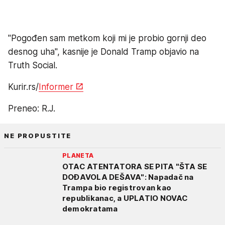
"Pogođen sam metkom koji mi je probio gornji deo
desnog uha", kasnije je Donald Tramp objavio na
Truth Social.
Kurir.rs/
Informer
Preneo: R.J.
NE PROPUSTITE
PLANETA
OTAC ATENTATORA SE PITA "ŠTA SE
DOĐAVOLA DEŠAVA": Napadač na
Trampa bio registrovan kao
republikanac, a UPLATIO NOVAC
demokratama