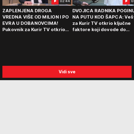
02:44
0
ZAPLENJENA DROGA
DVOJICA RADNIKA POGIN
VREDNA VIŠE OD MILION I PO
NA PUTU KOD ŠAPCA: Veš
EVRA U DOBANOVCIMA!
za Kurir TV otkrio ključne
Pukovnik za Kurir TV otkrio
faktore koji dovode do
kako funkcionišu kriminalne
tragedija: "Vozaču može d
grupe: "Važno je otkriti ceo
padne mrak na oči od umo
lanac"
Vidi sve