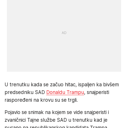
U trenutku kada se začuo hitac, ispaljen ka bivšem
predsedniku SAD
Donaldu Trampu
, snajperisti
raspoređeni na krovu su se trgli.
Pojavio se snimak na kojem se vide snajperisti i
zvaničnici Tajne službe SAD u trenutku kad je
pucano na republikanskog kandidata Trampa.