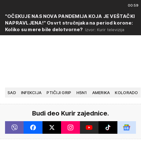
00:59
"OČEKUJE NAS NOVA PANDEMIJA KOJA JE VEŠTAČKI
NAPRAVLJENA!" Osvrt stručnjaka na period korone:
Koliko su mere bile delotvorne?
Izvor: Kurir televizija
SAD
INFEKCIJA
PTIČIJI GRIP
H5N1
AMERIKA
KOLORADO
Budi deo Kurir zajednice.