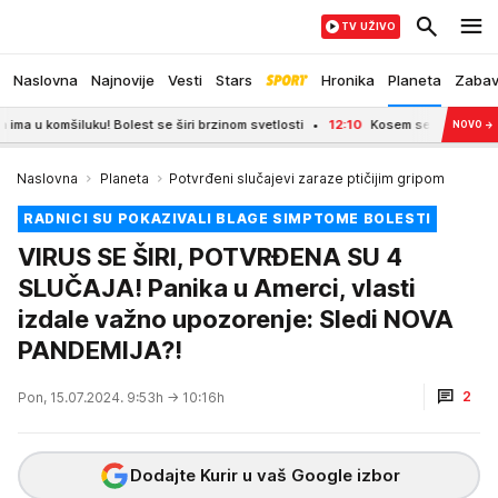
TV UŽIVO
Naslovna
Najnovije
Vesti
Stars
Hronika
Planeta
Zaba
omšiluku! Bolest se širi brzinom svetlosti
12:10
Kosem se konačno sreće sa 
NOVO
→
Naslovna
Planeta
Potvrđeni slučajevi zaraze ptičijim gripom
RADNICI SU POKAZIVALI BLAGE SIMPTOME BOLESTI
VIRUS SE ŠIRI, POTVRĐENA SU 4
SLUČAJA! Panika u Amerci, vlasti
izdale važno upozorenje: Sledi NOVA
PANDEMIJA?!
2
Pon, 15.07.2024. 9:53h
→ 10:16h
Dodajte Kurir u vaš Google izbor