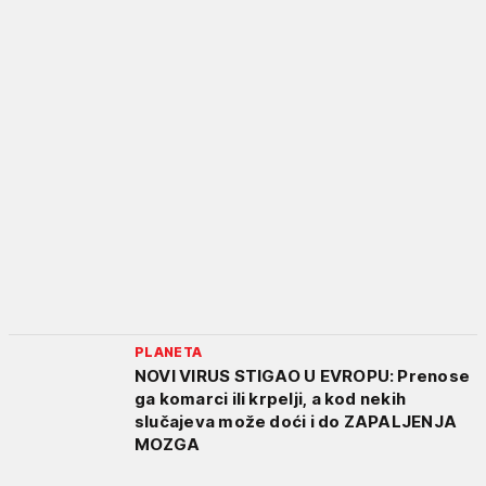
PLANETA
NOVI VIRUS STIGAO U EVROPU: Prenose
ga komarci ili krpelji, a kod nekih
slučajeva može doći i do ZAPALJENJA
MOZGA