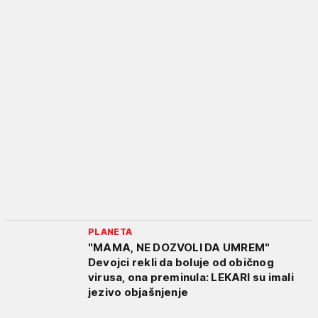
PLANETA
"MAMA, NE DOZVOLI DA UMREM"
Devojci rekli da boluje od običnog
virusa, ona preminula: LEKARI su imali
jezivo objašnjenje