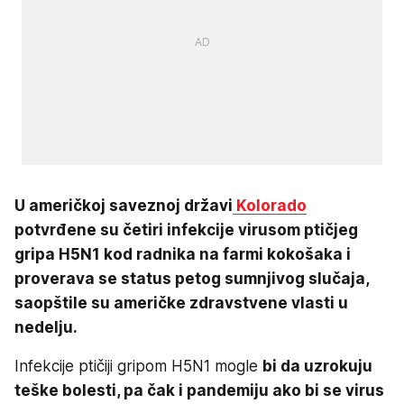
U američkoj saveznoj državi
Kolorado
potvrđene su četiri infekcije virusom ptičjeg
gripa H5N1 kod radnika na farmi kokošaka i
proverava se status petog sumnjivog slučaja,
saopštile su američke zdravstvene vlasti u
nedelju.
Infekcije ptičiji gripom H5N1 mogle
bi da uzrokuju
teške bolesti, pa čak i pandemiju ako bi se virus