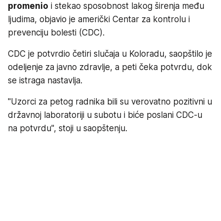
promenio
i stekao sposobnost lakog širenja među
ljudima, objavio je američki Centar za kontrolu i
prevenciju bolesti (CDC).
CDC je potvrdio četiri slučaja u Koloradu, saopštilo je
odeljenje za javno zdravlje, a peti čeka potvrdu, dok
se istraga nastavlja.
"Uzorci za petog radnika bili su verovatno pozitivni u
državnoj laboratoriji u subotu i biće poslani CDC-u
na potvrdu", stoji u saopštenju.