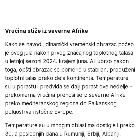
Vrućina stiže iz severne Afrike
Kako se navodi, dinamički vremenski obrazac počeo
je ovog jula nakon prvog značajnog toplotnog talasa
u letnjoj sezoni 2024. krajem juna. Ali ubrzo nakon
toga, opšti obrazac se pomerio u stabilan, produženi
toplotni talas preko dela kontinenta. Temperature
su u porastu i predviđa se dalji porast ove nedelje –
prekomerna vrućina prenosi se iz severne Afrike
preko mediteranskog regiona do Balkanskog
poluostrva i istočne Evrope.
Temperature su u mnogim oblastima dostigle i preko
30, a poslednjih dana u Rumuniji, Srbiji, Albaniji,