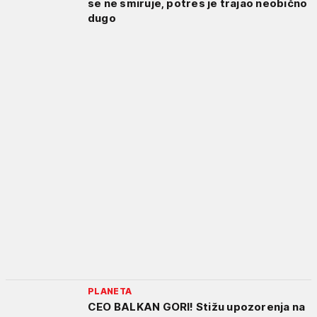
se ne smiruje, potres je trajao neobično
dugo
PLANETA
CEO BALKAN GORI! Stižu upozorenja na