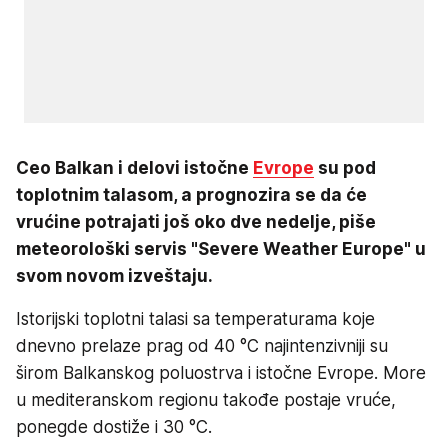
Ceo Balkan i delovi istočne
Evrope
su pod
toplotnim talasom, a prognozira se da će
vrućine potrajati još oko dve nedelje, piše
meteorološki servis "Severe Weather Europe" u
svom novom izveštaju.
Istorijski toplotni talasi sa temperaturama koje
dnevno prelaze prag od 40 °C najintenzivniji su
širom Balkanskog poluostrva i istočne Evrope. More
u mediteranskom regionu takođe postaje vruće,
ponegde dostiže i 30 °C.