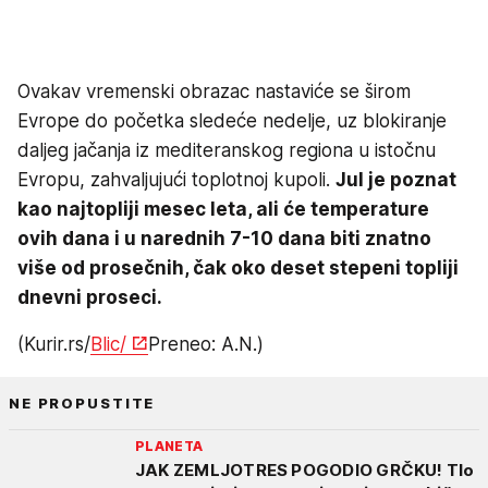
Ovakav vremenski obrazac nastaviće se širom
Evrope do početka sledeće nedelje, uz blokiranje
daljeg jačanja iz mediteranskog regiona u istočnu
Evropu, zahvaljujući toplotnoj kupoli.
Jul je poznat
kao najtopliji mesec leta, ali će temperature
ovih dana i u narednih 7-10 dana biti znatno
više od prosečnih, čak oko deset stepeni topliji
dnevni proseci.
(Kurir.rs/
Blic/
Preneo: A.N.)
NE PROPUSTITE
PLANETA
JAK ZEMLJOTRES POGODIO GRČKU! Tlo