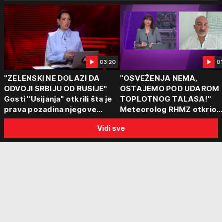
03:20
0
"ZELENSKI NE DOLAZI DA
"OSVEŽENJA NEMA,
ODVOJI SRBIJU OD RUSIJE"
OSTAJEMO POD UDAROM
Gosti "Usijanja" otkrili šta je
TOPLOTNOG TALASA!"
prava pozadina njegove
Meteorolog RHMZ otkrio
posete Beogradu
kakvo vreme nas čeka do
Vidi sve
kraja avgusta