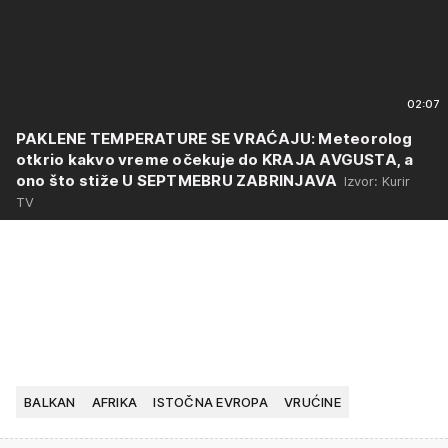
02:07
PAKLENE TEMPERATURE SE VRAĆAJU: Meteorolog
otkrio kakvo vreme očekuje do KRAJA AVGUSTA, a
ono što stiže U SEPTMEBRU ZABRINJAVA
Izvor: Kurir
TV
BALKAN
AFRIKA
ISTOČNA EVROPA
VRUĆINE