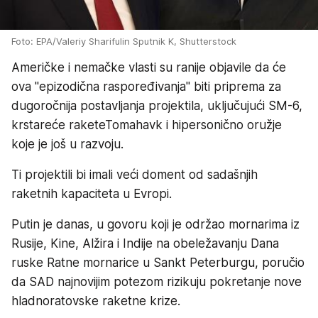
Foto: EPA/Valeriy Sharifulin Sputnik K, Shutterstock
Američke i nemačke vlasti su ranije objavile da će
ova "epizodična raspoređivanja" biti priprema za
dugoročnija postavljanja projektila, uključujući SM-6,
krstareće raketeTomahavk i hipersonično oružje
koje je još u razvoju.
Ti projektili bi imali veći doment od sadašnjih
raketnih kapaciteta u Evropi.
Putin je danas, u govoru koji je održao mornarima iz
Rusije, Kine, Alžira i Indije na obeležavanju Dana
ruske Ratne mornarice u Sankt Peterburgu, poručio
da SAD najnovijim potezom rizikuju pokretanje nove
hladnoratovske raketne krize.