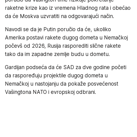
raketne krize kao iz vremena Hladnog rata i obećao
da će Moskva uzvratiti na odgovarajući način.
Navodi se da je Putin poručio da će, ukoliko
Amerika postavi rakete dugog dometa u Nemačkoj
počevš od 2026, Rusija rasporediti slične rakete
tako da im zapadne zemlje budu u dometu.
Gardijan podseća da će SAD za dve godine početi
da raspoređuju projektile dugog dometa u
Nemačkoj u nastojanju da pokaže posvećenost
Vašingtona NATO i evropskoj odbrani.