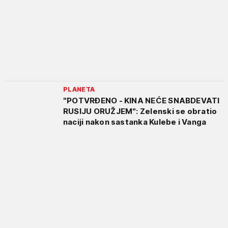
PLANETA
"POTVRĐENO - KINA NEĆE SNABDEVATI
RUSIJU ORUŽJEM": Zelenski se obratio
naciji nakon sastanka Kulebe i Vanga