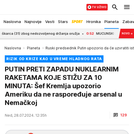
TV UŽIVO
Naslovna
Najnovije
Vesti
Stars
Hronika
Planeta
Zaba
(31) zbog nedozvoljenog držanja oružja
0:52
MUCUNSKI ZA POLITIKO: Zasluž
NOVO
→
Naslovna
Planeta
Ruski predsednik Putin upozorio da će uzvratit
RIZIK OD KRIZE KAO U VREME HLADNOG RATA
PUTIN PRETI ZAPADU NUKLEARNIM
RAKETAMA KOJE STIŽU ZA 10
MINUTA: Šef Kremlja upozorio
Ameriku da ne raspoređuje arsenal u
Nemačkoj
129
Ned, 28.07.2024. 12:35h