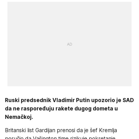
Ruski predsednik Vladimir Putin upozorio je SAD
da ne raspoređuju rakete dugog dometa u
Nemačkoj.
Britanski list Gardijan prenosi da je šef Kremlja
poručio da Vašington time rizikuje pokretanje