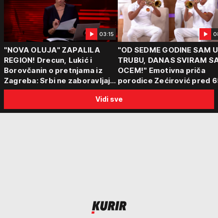
03:15
0
"NOVA OLUJA" ZAPALILA
"OD SEDME GODINE SAM 
REGION! Drecun, Lukić i
TRUBU, DANAS SVIRAM S
Borovčanin o pretnjama iz
OCEM!" Emotivna priča
Zagreba: Srbi ne zaboravljaju
porodice Zećirović pred 6
progon
Sabor trubača u Guči
Vidi sve