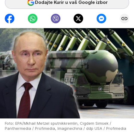
Dodajte Kurir u vaš Google izbor
Foto: EPA/Mkhail Metzel sputnikkremlin, Cigdem Simsek /
Panthermedia / Profimedia, Imaginechina / ddp USA / Profimedia