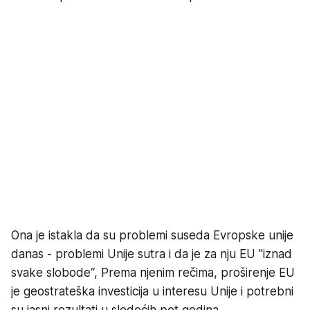
Ona je istakla da su problemi suseda Evropske unije
danas - problemi Unije sutra i da je za nju EU "iznad
svake slobode“, Prema njenim rečima, proširenje EU
je geostrateška investicija u interesu Unije i potrebni
su jasni rezultati u sledećih pet godina.