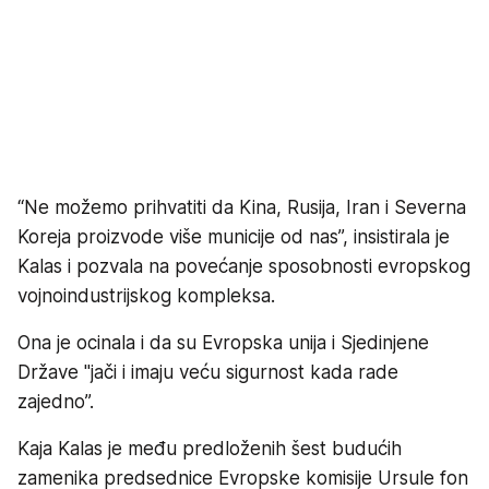
“Ne možemo prihvatiti da Kina, Rusija, Iran i Severna
Koreja proizvode više municije od nas”, insistirala je
Kalas i pozvala na povećanje sposobnosti evropskog
vojnoindustrijskog kompleksa.
Ona je ocinala i da su Evropska unija i Sjedinjene
Države "jači i imaju veću sigurnost kada rade
zajedno”.
Kaja Kalas je među predloženih šest budućih
zamenika predsednice Evropske komisije Ursule fon