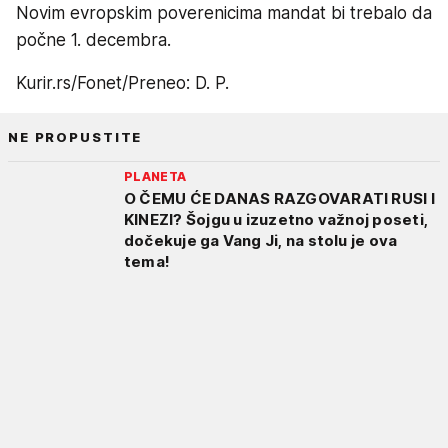
Novim evropskim poverenicima mandat bi trebalo da
počne 1. decembra.
Kurir.rs/Fonet/Preneo: D. P.
NE PROPUSTITE
PLANETA
O ČEMU ĆE DANAS RAZGOVARATI RUSI I
KINEZI? Šojgu u izuzetno važnoj poseti,
dočekuje ga Vang Ji, na stolu je ova
tema!