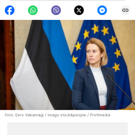
Foto: Eero Vabamägi / imago stock&people / Profimedia