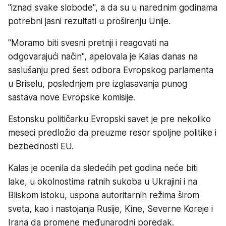
"iznad svake slobode", a da su u narednim godinama
potrebni jasni rezultati u proširenju Unije.
"Moramo biti svesni pretnji i reagovati na
odgovarajući način", apelovala je Kalas danas na
saslušanju pred šest odbora Evropskog parlamenta
u Briselu, poslednjem pre izglasavanja punog
sastava nove Evropske komisije.
Estonsku političarku Evropski savet je pre nekoliko
meseci predložio da preuzme resor spoljne politike i
bezbednosti EU.
Kalas je ocenila da sledećih pet godina neće biti
lake, u okolnostima ratnih sukoba u Ukrajini i na
Bliskom istoku, uspona autoritarnih režima širom
sveta, kao i nastojanja Rusije, Kine, Severne Koreje i
Irana da promene međunarodni poredak.