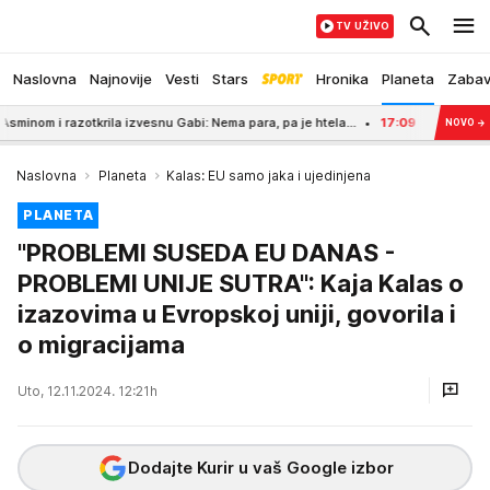
TV UŽIVO
Naslovna
Najnovije
Vesti
Stars
Hronika
Planeta
Zaba
azotkrila izvesnu Gabi: Nema para, pa je htela...
17:09
PAO DVOJAC IZ BIJ
NOVO
→
Naslovna
Planeta
Kalas: EU samo jaka i ujedinjena
PLANETA
"PROBLEMI SUSEDA EU DANAS -
PROBLEMI UNIJE SUTRA": Kaja Kalas o
izazovima u Evropskoj uniji, govorila i
o migracijama
Uto, 12.11.2024. 12:21h
Dodajte Kurir u vaš Google izbor