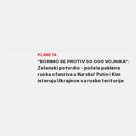
PLANETA
"BORIMO SE PROTIV 50.000 VOJNIKA":
Zelenski potvrdio - počela paklena
ruska ofanziva u Kursku! Putin i Kim
isteruju Ukrajince sa ruske teritorije