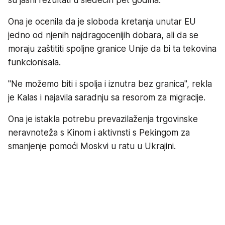
Ona je ocenila da je sloboda kretanja unutar EU
jedno od njenih najdragocenijih dobara, ali da se
moraju zaštititi spoljne granice Unije da bi ta tekovina
funkcionisala.
"Ne možemo biti i spolja i iznutra bez granica", rekla
je Kalas i najavila saradnju sa resorom za migracije.
Ona je istakla potrebu prevazilaženja trgovinske
neravnoteža s Kinom i aktivnsti s Pekingom za
smanjenje pomoći Moskvi u ratu u Ukrajini.