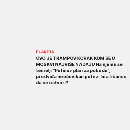
PLANETA
OVO JE TRAMPOV KORAK KOM SE U
MOSKVI NAJVIŠE NADAJU Na njemu se
temelji "Putinov plan za pobedu",
predviđa neočevikan potez: Ima li šanse
da se ostvari?