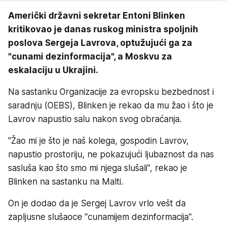
Američki državni sekretar Entoni Blinken
kritikovao je danas ruskog ministra spoljnih
poslova Sergeja Lavrova, optužujući ga za
"cunami dezinformacija", a Moskvu za
eskalaciju u Ukrajini.
Na sastanku Organizacije za evropsku bezbednost i
saradnju (OEBS), Blinken je rekao da mu žao i što je
Lavrov napustio salu nakon svog obraćanja.
"Žao mi je što je naš kolega, gospodin Lavrov,
napustio prostoriju, ne pokazujući ljubaznost da nas
sasluša kao što smo mi njega slušali", rekao je
Blinken na sastanku na Malti.
On je dodao da je Sergej Lavrov vrlo vešt da
zapljusne slušaoce "cunamijem dezinformacija".