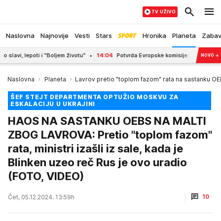
TV UŽIVO
Naslovna
Najnovije
Vesti
Stars
Hronika
Planeta
Zaba
, lepoti i "Boljem životu"
14:04
Potvrda Evropske komisije: Srbija značajno u
NOVO
→
Naslovna
Planeta
Lavrov pretio "toplom fazom" rata na sastanku OE
ŠEF STEJT DEPARTMENTA OPTUŽIO MOSKVU ZA
ESKALACIJU U UKRAJINI
HAOS NA SASTANKU OEBS NA MALTI
ZBOG LAVROVA: Pretio "toplom fazom"
rata, ministri izašli iz sale, kada je
Blinken uzeo reč Rus je ovo uradio
(FOTO, VIDEO)
10
Čet, 05.12.2024. 13:59h