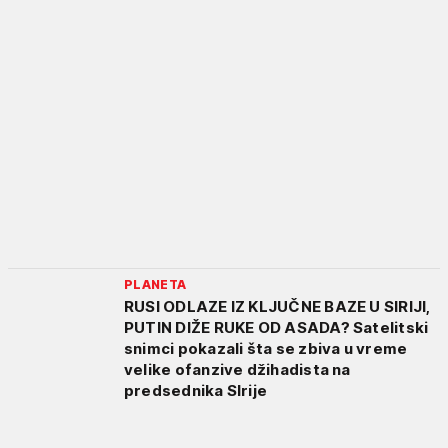
PLANETA
RUSI ODLAZE IZ KLJUČNE BAZE U SIRIJI,
PUTIN DIŽE RUKE OD ASADA? Satelitski
snimci pokazali šta se zbiva u vreme
velike ofanzive džihadista na
predsednika SIrije