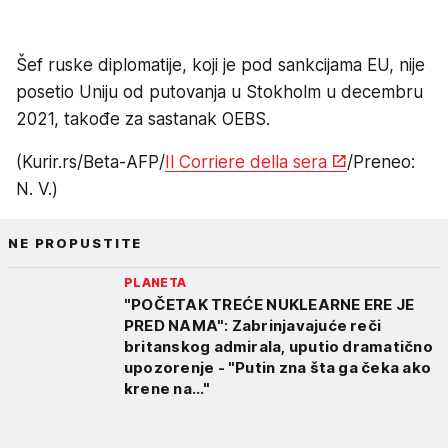
Šef ruske diplomatije, koji je pod sankcijama EU, nije
posetio Uniju od putovanja u Stokholm u decembru
2021, takođe za sastanak OEBS.
(Kurir.rs/Beta-AFP/
Il Corriere della sera
/Preneo:
N. V.)
NE PROPUSTITE
PLANETA
"POČETAK TREĆE NUKLEARNE ERE JE
PRED NAMA": Zabrinjavajuće reči
britanskog admirala, uputio dramatično
upozorenje - "Putin zna šta ga čeka ako
krene na..."