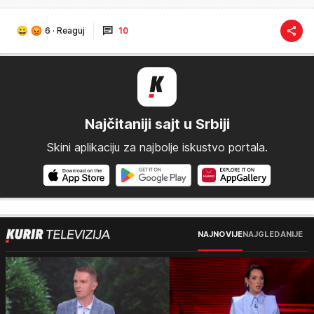
6
·
Reaguj
10
Najčitaniji sajt u Srbiji
Skini aplikaciju za najbolje iskustvo portala.
NAJNOVIJE
NAJGLEDANIJE