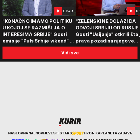
01:49
0
"KONAČNO IMAMO POLITIKU
"ZELENSKI NE DOLAZI DA
U KOJOJ SE RAZMIŠLJA O
ODVOJI SRBIJU OD RUSIJE
INTERESIMA SRBIJE" Gosti
Gosti "Usijanja" otkrili šta 
emisije "Puls Srbije vikend" o
prava pozadina njegove
poseti Zelenskog Beogradu:
posete Beogradu
Vidi sve
"Otvaraju se nova vrata"
Kurir
NASLOVNA
NAJNOVIJE
VESTI
STARS
HRONIKA
PLANETA
ZABAVA