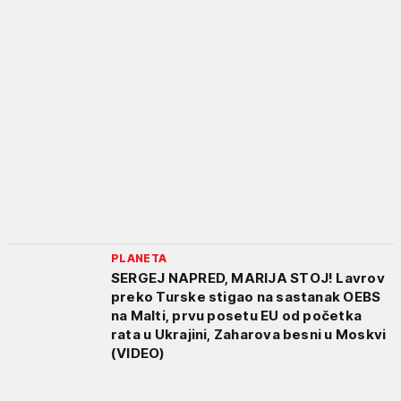
PLANETA
SERGEJ NAPRED, MARIJA STOJ! Lavrov
preko Turske stigao na sastanak OEBS
na Malti, prvu posetu EU od početka
rata u Ukrajini, Zaharova besni u Moskvi
(VIDEO)