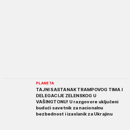
PLANETA
TAJNI SASTANAK TRAMPOVOG TIMA I
DELEGACIJE ZELENSKOG U
VAŠINGTONU! U razgovore uključeni
budući savetnik za nacionalnu
bezbednost i izaslanik za Ukrajinu