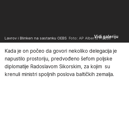
Vidi galeriju
Lavrov i Blinken na sastanku OEBS
Foto: AP Alberto Pizzoli
Kada je on počeo da govori nekoliko delegacija je
napustilo prostoriju, predvođeno šefom poljske
diplomatije Radoslavom Sikorskim, za kojim su
krenuli ministri spoljnih poslova baltičkih zemalja.