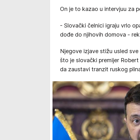
On je to kazao u intervjuu za p
- Slovački čelnici igraju vrlo o
dođe do njihovih domova - reka
Njegove izjave stižu usled sv
što je slovački premijer Rober
da zaustavi tranzit ruskog plin