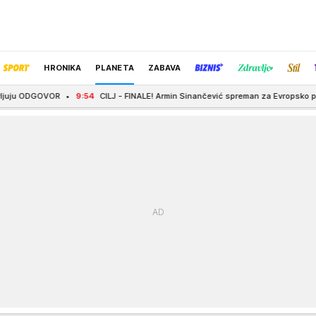
HRONIKA
PLANETA
ZABAVA
9:54
CILJ - FINALE! Armin Sinančević spreman za Evropsko prvenstvo
9:47
IZBOR UREDNIKA