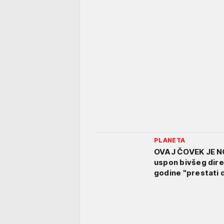
PLANETA
OVAJ ČOVEK JE N
uspon bivšeg dire
godine "prestati 