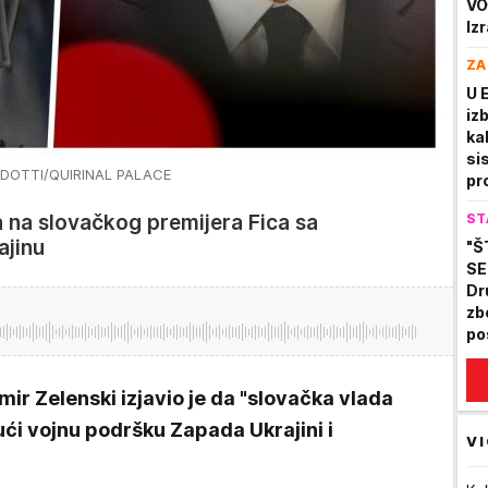
VO
Iz
te
ZA
ob
U 
iz
ka
si
ANDOTTI/QUIRINAL PALACE
pr
sp
 na slovačkog premijera Fica sa
ST
ajinu
"Š
SE
Dr
zb
po
ir Zelenski izjavio je da "slovačka vlada
ujući vojnu podršku Zapada Ukrajini i
VI