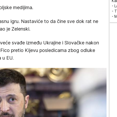
Ka
- 
oljske medijima.
- T
- 
pasnu igru. Nastaviće to da čine sve dok rat ne
o je Zelenski.
e veće svađe između Ukrajine i Slovačke nakon
t Fico pretio Kijevu posledicama zbog odluke
a u EU.