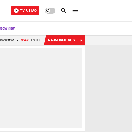
TV UŽIVO
EVO GA KONAČNO MODŽTABA HAMNEI? PRVI SNIMAK VRHOVNOG VOĐE! Nakon tvrdnje 
NAJNOVIJE VESTI
→