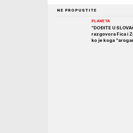
NE PROPUSTITE
PLANETA
"DOĐITE U SLOVAČK
razgovora Fica i Z
ko je koga "aroga