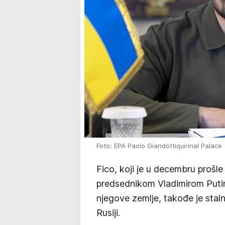
Foto: EPA Paolo Giandottiquirinal Palace
Fico, koji je u decembru prošl
predsednikom Vladimirom Put
njegove zemlje, takođe je staln
Rusiji.