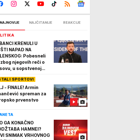
NAJNOVIJE
NAJČITANIJE
REAKCIJE
LITIKA
BANCI KRENULI U
ŠTI NAPAD NA
LENSKOG: Pobesneli
 zbog njegovih reči o
sovu, u sopstvenoj
moći najavljuju
STALI SPORTOVI
DGOVOR
LJ - FINALE! Armin
nančević spreman za
ropsko prvenstvo
ANETA
O GA KONAČNO
DŽTABA HAMNEI?
VI SNIMAK VRHOVNOG