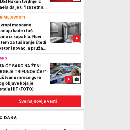
ĐE! Nakon tvrdnje iz
raela da je u "izuzetno
škom stanju" Iran
NIMLJIVOSTI
javio ovaj klip (VIDEO)
Evropi masovno
bacuju kade i tuš-
bine iz kupatila: Novi
stem za tuširanje štedi
ostor i novac, a pruža
a iskustvo
ARS
TA ĆE SAKO NA ŽENI
RGEJA TRIFUNOVIĆA?“!
uštvene mreže gore
og objave koja je
stala HIT (FOTO)
Sve najnovije vesti
C DANA