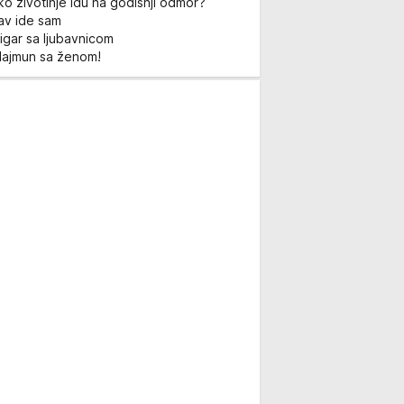
ko životinje idu na godišnji odmor?
Lav ide sam
igar sa ljubavnicom
Majmun sa ženom!