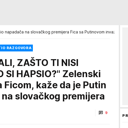
io napadača na slovačkog premijera Fica sa Putinovom invazijom na
STIO RAZGOVORA
LI, ZAŠTO TI NISI
SI HAPSIO?" Zelenski
a Ficom, kaže da je Putin
 na slovačkog premijera
9
PR