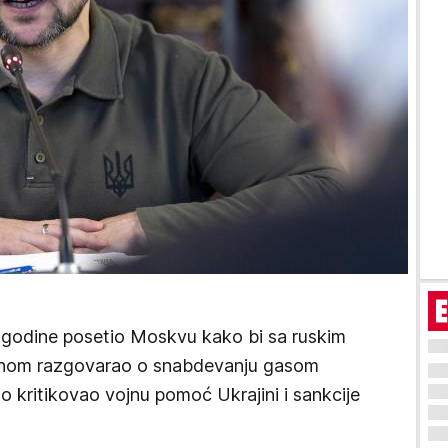
e godine posetio Moskvu kako bi sa ruskim
inom razgovarao o snabdevanju gasom
o kritikovao vojnu pomoć Ukrajini i sankcije