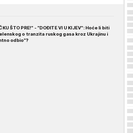
U ŠTO PRE!" - "DOĐITE VI U KIJEV": Hoće li biti
elenskog o tranzita ruskog gasa kroz Ukrajinu i
ntno odbio"?