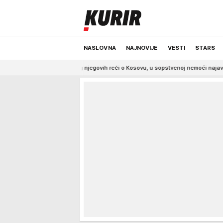
NASLOVNA
NAJNOVIJE
VESTI
STARS
 su zbog njegovih reči o Kosovu, u sopstvenoj nemoći najavljuju ODGOVOR
ODRŽIVA BUDUĆNOST
REGION
NEWS