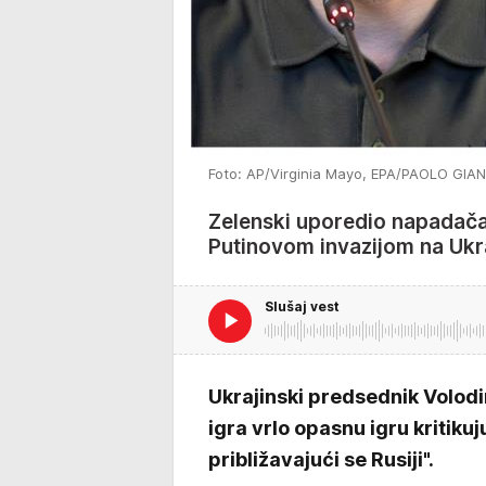
Foto: AP/Virginia Mayo, EPA/PAOLO GI
Zelenski uporedio napadača
Putinovom invazijom na Ukr
Slušaj vest
Ukrajinski predsednik Volodim
igra vrlo opasnu igru ​​kritik
približavajući se Rusiji".