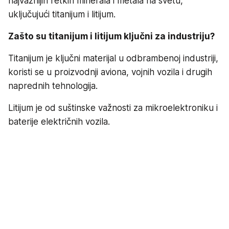
najvažnijih retkih minerala i metala na svetu,
uključujući titanijum i litijum.
Zašto su titanijum i litijum ključni za industriju?
Titanijum je ključni materijal u odbrambenoj industriji,
koristi se u proizvodnji aviona, vojnih vozila i drugih
naprednih tehnologija.
Litijum je od suštinske važnosti za mikroelektroniku i
baterije električnih vozila.