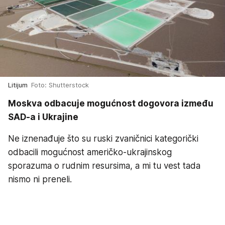
Litijum
Foto: Shutterstock
Moskva odbacuje mogućnost dogovora između
SAD-a i Ukrajine
Ne iznenađuje što su ruski zvaničnici kategorički
odbacili mogućnost američko-ukrajinskog
sporazuma o rudnim resursima, a mi tu vest tada
nismo ni preneli.