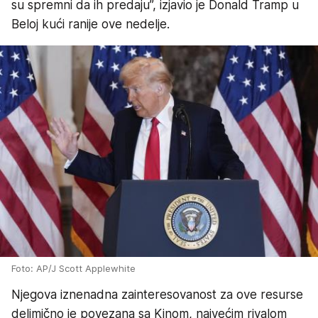
su spremni da ih predaju”, izjavio je Donald Tramp u
Beloj kući ranije ove nedelje.
Foto: AP/J Scott Applewhite
Njegova iznenadna zainteresovanost za ove resurse
delimično je povezana sa Kinom, najvećim rivalom