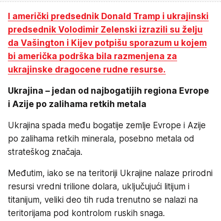
I američki predsednik Donald Tramp i ukrajinski
predsednik Volodimir Zelenski izrazili su želju
da Vašington i Kijev potpišu sporazum u kojem
bi američka podrška bila razmenjena za
ukrajinske dragocene rudne resurse.
Ukrajina – jedan od najbogatijih regiona Evrope
i Azije po zalihama retkih metala
Ukrajina spada među bogatije zemlje Evrope i Azije
po zalihama retkih minerala, posebno metala od
strateškog značaja.
Međutim, iako se na teritoriji Ukrajine nalaze prirodni
resursi vredni trilione dolara, uključujući litijum i
titanijum, veliki deo tih ruda trenutno se nalazi na
teritorijama pod kontrolom ruskih snaga.