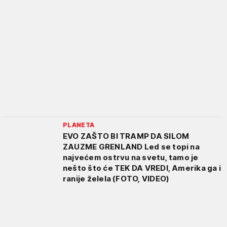
PLANETA
EVO ZAŠTO BI TRAMP DA SILOM
ZAUZME GRENLAND Led se topi na
najvećem ostrvu na svetu, tamo je
nešto što će TEK DA VREDI, Amerika ga i
ranije želela (FOTO, VIDEO)