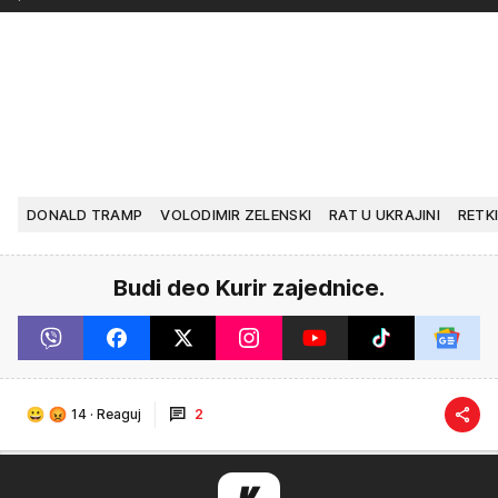
DONALD TRAMP
VOLODIMIR ZELENSKI
RAT U UKRAJINI
RETKI
Budi deo Kurir zajednice.
14
·
Reaguj
2