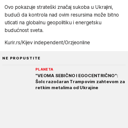
Ovo pokazuje strateški značaj sukoba u Ukrajini,
budući da kontrola nad ovim resursima može bitno
uticati na globalnu geopolitiku i energetsku
budućnost sveta.
Kurir.rs/Kijev independent/Orzjeonline
NE PROPUSTITE
PLANETA
"VEOMA SEBIČNO I EGOCENTRIČNO":
Šolc razočaran Trampovim zahtevom za
retkim metalima od Ukrajine