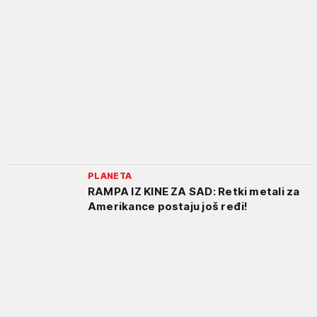
PLANETA
RAMPA IZ KINE ZA SAD: Retki metali za
Amerikance postaju još ređi!