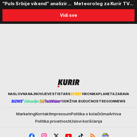
"Puls Srbije vikend" analizirali
Meteorolog za Kurir TV
slučajeve koji su potresli
objasnio šta nas čeka: "Š
Vidi sve
Srbiju: Zločin se ne isplati
za ozbiljne padavine su ma
Kurir
NASLOVNA
NAJNOVIJE
VESTI
STARS
HRONIKA
PLANETA
ZABAVA
ODRŽIVA BUDUĆNOST
REGION
NEWS
Marketing
Kontakt
Impressum
Politika o kolačićima
Arhiva
Politika privatnosti
Uslovi korišćenja