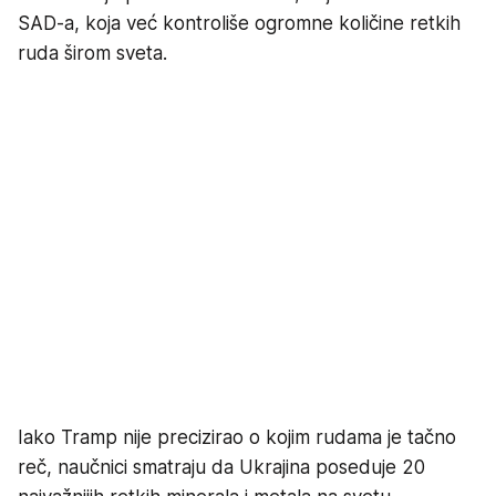
SAD-a, koja već kontroliše ogromne količine retkih
ruda širom sveta.
Iako Tramp nije precizirao o kojim rudama je tačno
reč, naučnici smatraju da Ukrajina poseduje 20