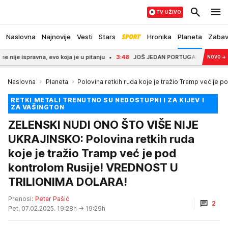
TV UŽIVO
Naslovna
Najnovije
Vesti
Stars
Hronika
Planeta
Zaba
vna, evo koja je u pitanju
3:48
JOŠ JEDAN PORTUGALAC OTIŠAO U SAUDIJS
NOVO
→
Naslovna
Planeta
Polovina retkih ruda koje je tražio Tramp već je p
RETKI METALI TRENUTNO SU NEDOSTUPNI I ZA KIJEV I
ZA VAŠINGTON
ZELENSKI NUDI ONO ŠTO VIŠE NIJE
UKRAJINSKO: Polovina retkih ruda
koje je tražio Tramp već je pod
kontrolom Rusije! VREDNOST U
TRILIONIMA DOLARA!
Prenosi:
Petar Pašić
2
Pet, 07.02.2025. 19:28h
→ 19:29h