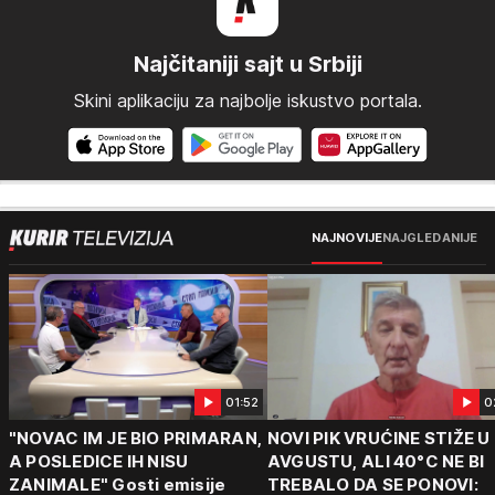
Najčitaniji sajt u Srbiji
Skini aplikaciju za najbolje iskustvo portala.
NAJNOVIJE
NAJGLEDANIJE
01:52
0
"NOVAC IM JE BIO PRIMARAN,
NOVI PIK VRUĆINE STIŽE U
A POSLEDICE IH NISU
AVGUSTU, ALI 40°C NE BI
ZANIMALE" Gosti emisije
TREBALO DA SE PONOVI: