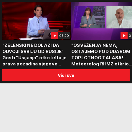
03:20
0
"ZELENSKI NE DOLAZI DA
"OSVEŽENJA NEMA,
ODVOJI SRBIJU OD RUSIJE"
OSTAJEMO POD UDAROM
Gosti "Usijanja" otkrili šta je
TOPLOTNOG TALASA!"
prava pozadina njegove
Meteorolog RHMZ otkrio
posete Beogradu
kakvo vreme nas čeka do
Vidi sve
kraja avgusta