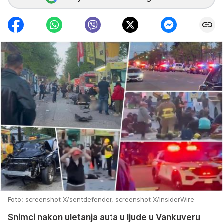
Foto: screenshot X/sentdefender, screenshot X/InsiderWire
Snimci nakon uletanja auta u ljude u Vankuveru