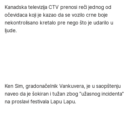
Kanadska televizija CTV prenosi reči jednog od
očevidaca koji je kazao da se vozilo crne boje
nekontrolisano kretalo pre nego što je udarilo u
ljude.
Ken Sim, gradonačelnik Vankuvera, je u saopštenju
naveo da je šokiran i tužan zbog "užasnog incidenta"
na proslavi festivala Lapu Lapu.