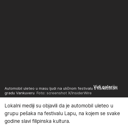
Vidi galeriju
Automobil uleteo u masu ljudi na uličnom festivalu u kanadskom
gradu Vankuveru
Foto: screenshot X/InsiderWire
Lokalni mediji su objavili da je automobil uleteo u
grupu pešaka na festivalu Lapu, na kojem se svake
godine slavi filipinska kultura.