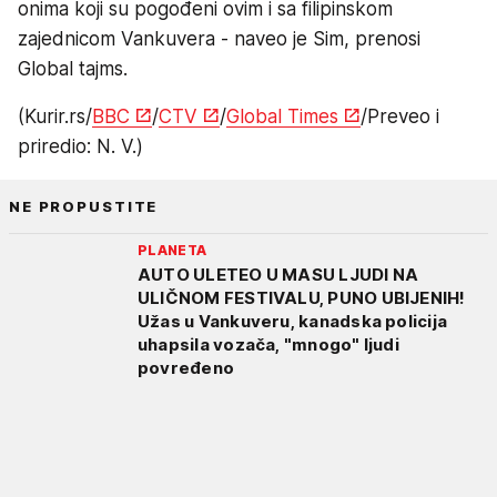
onima koji su pogođeni ovim i sa filipinskom
zajednicom Vankuvera - naveo je Sim, prenosi
Global tajms.
(Kurir.rs/
BBC
/
CTV
/
Global Times
/Preveo i
priredio: N. V.)
NE PROPUSTITE
PLANETA
AUTO ULETEO U MASU LJUDI NA
ULIČNOM FESTIVALU, PUNO UBIJENIH!
Užas u Vankuveru, kanadska policija
uhapsila vozača, "mnogo" ljudi
povređeno