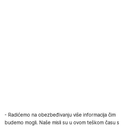
- Radićemo na obezbeđivanju više informacija čim
budemo mogli. Naše misli su u ovom teškom času s