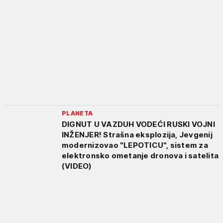
PLANETA
DIGNUT U VAZDUH VODEĆI RUSKI VOJNI
INŽENJER! Strašna eksplozija, Jevgenij
modernizovao "LEPOTICU", sistem za
elektronsko ometanje dronova i satelita
(VIDEO)