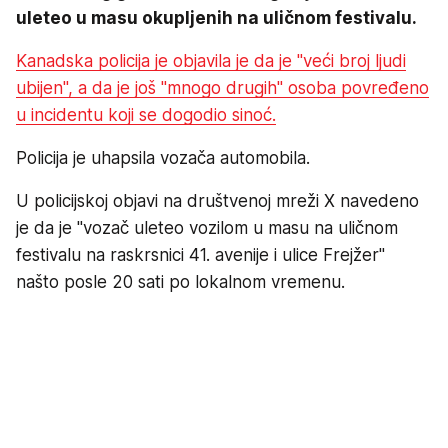
uleteo u masu okupljenih na uličnom festivalu.
Kanadska policija je objavila je da je "veći broj ljudi
ubijen", a da je još "mnogo drugih" osoba povređeno
u incidentu koji se dogodio sinoć.
Policija je uhapsila vozača automobila.
U policijskoj objavi na društvenoj mreži X navedeno
je da je "vozač uleteo vozilom u masu na uličnom
festivalu na raskrsnici 41. avenije i ulice Frejžer"
našto posle 20 sati po lokalnom vremenu.