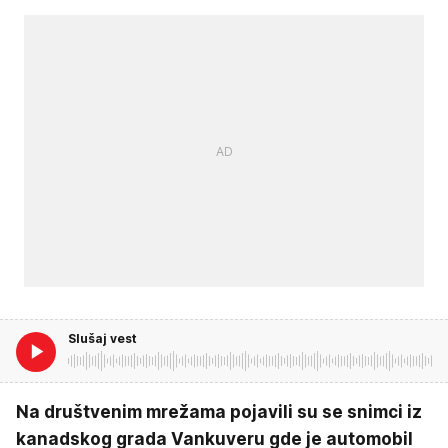
Slušaj vest
Na društvenim mrežama pojavili su se snimci iz
kanadskog grada Vankuveru gde je automobil