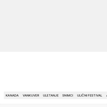
KANADA
VANKUVER
ULETANJE
SNIMCI
ULIČNI FESTIVAL