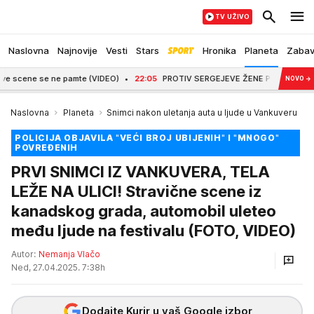
TV UŽIVO
Naslovna
Najnovije
Vesti
Stars
Hronika
Planeta
Zaba
cene se ne pamte (VIDEO)
22:05
PROTIV SERGEJEVE ŽENE PODNETA KRIVIČNA PRI
NOVO
→
Naslovna
Planeta
Snimci nakon uletanja auta u ljude u Vankuveru
POLICIJA OBJAVILA "VEĆI BROJ UBIJENIH" I "MNOGO"
POVREĐENIH
PRVI SNIMCI IZ VANKUVERA, TELA
LEŽE NA ULICI! Stravične scene iz
kanadskog grada, automobil uleteo
među ljude na festivalu (FOTO, VIDEO)
Autor:
Nemanja Vlačo
Ned, 27.04.2025. 7:38h
Dodajte Kurir u vaš Google izbor