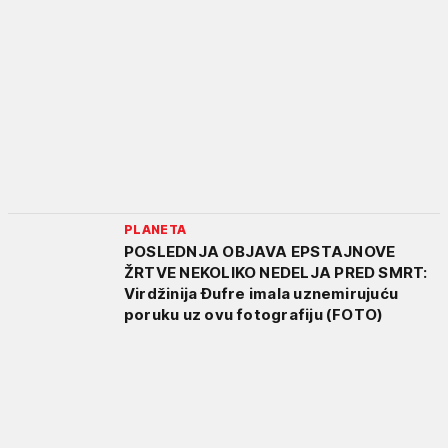
PLANETA
POSLEDNJA OBJAVA EPSTAJNOVE
ŽRTVE NEKOLIKO NEDELJA PRED SMRT:
Virdžinija Đufre imala uznemirujuću
poruku uz ovu fotografiju (FOTO)