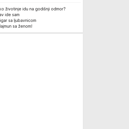
ko životinje idu na godišnji odmor?
Lav ide sam
igar sa ljubavnicom
Majmun sa ženom!