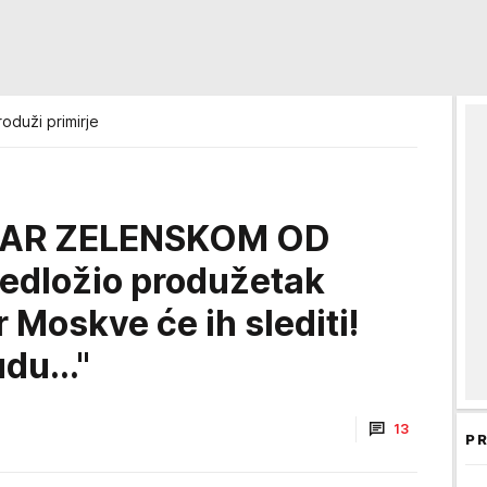
oduži primirje
MAR ZELENSKOM OD
redložio produžetak
 Moskve će ih slediti!
du..."
13
PR