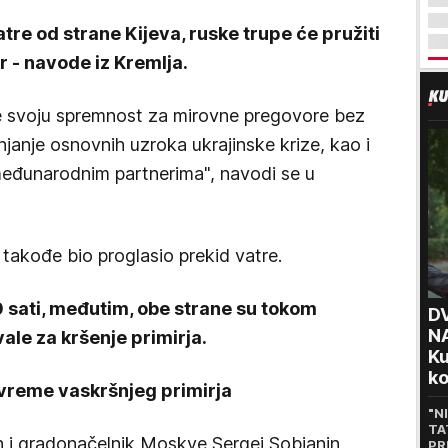
atre od strane Kijeva, ruske trupe će pružiti
 - navode iz Kremlja.
je svoju spremnost za mirovne pregovore bez
janje osnovnih uzroka ukrajinske krize, kao i
međunarodnim partnerima", navodi se u
e takođe bio proglasio prekid vatre.
30 sati, međutim, obe strane su tokom
D
N
ale za kršenje primirja.
Ku
ko
 vreme vaskršnjeg primirja
"
"N
oč
TA
n i gradonačelnik Moskve Sergej Sobjanin
PR