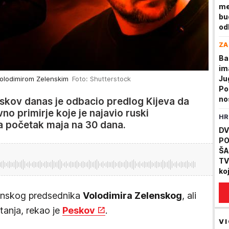
me
bu
od
sv
ZA
dr
Ba
im
Ju
Volodimirom Zelenskim
Foto: Shutterstock
Po
nos
eskov danas je odbacio predlog Kijeva da
vr
o primirje koje je najavio ruski
HR
ma
a početak maja na 30 dana.
DV
PO
ŠA
TV
ko
"V
mr
jinskog predsednika
Volodimira Zelenskog
, ali
itanja, rekao je
Peskov
.
VI