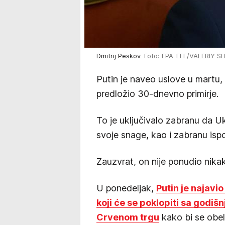
Dmitrij Peskov
Foto: EPA-EFE/VALERIY 
Putin je naveo uslove u martu
predložio 30-dnevno primirje.
To je uključivalo zabranu da Uk
svoje snage, kao i zabranu isp
Zauzvrat, on nije ponudio nika
U ponedeljak,
Putin je najavio
koji će se poklopiti sa go
Crvenom trgu
kako bi se obel