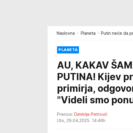
Naslovna
Planeta
Putin neće da pr
PLANETA
AU, KAKAV ŠA
PUTINA! Kijev p
primirja, odgovor
"Videli smo ponu
Prenosi:
Dimitrije Petrović
Uto, 29.04.2025. 14:46h