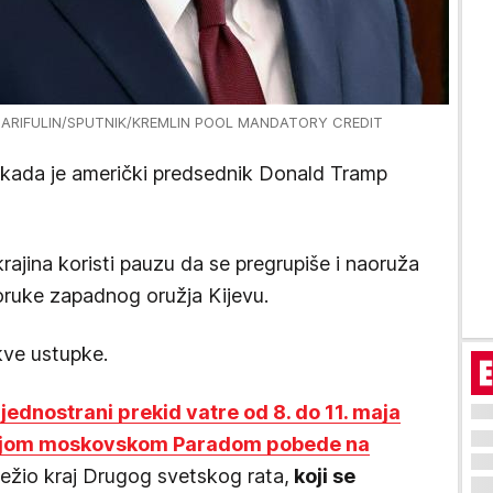
SHARIFULIN/SPUTNIK/KREMLIN POOL MANDATORY CREDIT
, kada je američki predsednik Donald Tramp
rajina koristi pauzu da se pregrupiše i naoruža
oruke zapadnog oružja Kijevu.
kve ustupke.
 jednostrani prekid vatre od 8. do 11. maja
dišnjom moskovskom Paradom pobede na
ežio kraj Drugog svetskog rata,
koji se