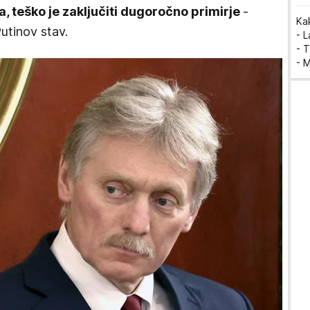
, teško je zaključiti dugoročno primirje
-
Ka
Putinov stav.
- 
- T
- 