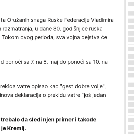
 Oružanih snaga Ruske Federacije Vladimira
 razmatranja, u dane 80. godišnjice ruska
. Tokom ovog perioda, sva vojna dejstva će
 ponoći sa 7. na 8. maj do ponoći sa 10. na
ekida vatre opisao kao "gest dobre volje",
inova deklaracija o prekidu vatre "još jedan
 trebalo da sledi njen primer i takođe
 je Kremlj.