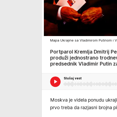
Mapa Ukrajine sa Vladimirom Putinom i 
Portparol Kremlja Dmitrij P
produži jednostrano trodnevn
predsednik Vladimir Putin z
Slušaj vest
Moskva je videla ponudu ukra
prvo treba da razjasni brojna p