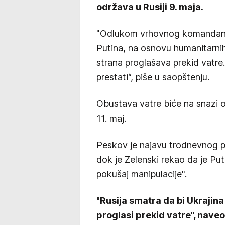
održava u Rusiji 9. maja.
"Odlukom vrhovnog komandanta
Putina, na osnovu humanitarnih
strana proglašava prekid vatre
prestati“, piše u saopštenju.
Obustava vatre biće na snazi od
11. maj.
Peskov je najavu trodnevnog pr
dok je Zelenski rekao da je Put
pokušaj manipulacije".
"Rusija smatra da bi Ukrajina
proglasi prekid vatre", naveo