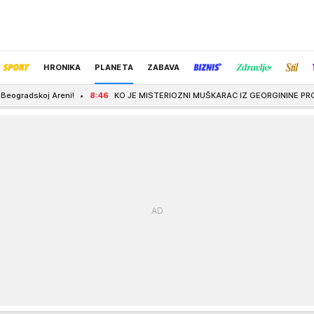
HRONIKA
PLANETA
ZABAVA
8:46
KO JE MISTERIOZNI MUŠKARAC IZ GEORGININE PROŠLOSTI? Pred venčanje ve
IZBOR UREDNIKA