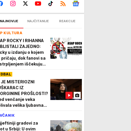
NAJNOVIJE
NAJČITANIJE
REAKCIJE
P KULTURA
AP ROCKY I RIHANNA
BLISTALI ZAJEDNO:
cky u izdanju o kojem
i pričaju, dok fanovi sa
strpljenjem iščekuju
 ih vide 8. oktobra u
UDBAL
ogradskoj Areni!
 JE MISTERIOZNI
ŠKARAC IZ
ORGININE PROŠLOSTI?
ed venčanje veka
plivala velika ljubavna
jna Ronaldove
VČANIK
renice!
jeftiniji gradovi za
ot u Srbiji: U ovim