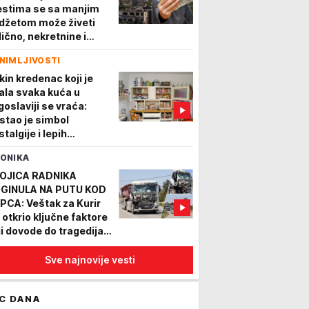
stima se sa manjim
džetom može živeti
lično, nekretnine i
akodnevni troškovi
NIMLJIVOSTI
astično manje koštaju
kin kredenac koji je
ala svaka kuća u
goslaviji se vraća:
stao je simbol
talgije i lepih
emena, žene ga
ONIKA
sovno ponovo kupuju
OJICA RADNIKA
GINULA NA PUTU KOD
PCA: Veštak za Kurir
 otkrio ključne faktore
ji dovode do tragedija:
ozaču može da padne
ak na oči od umora"
Sve najnovije vesti
C DANA