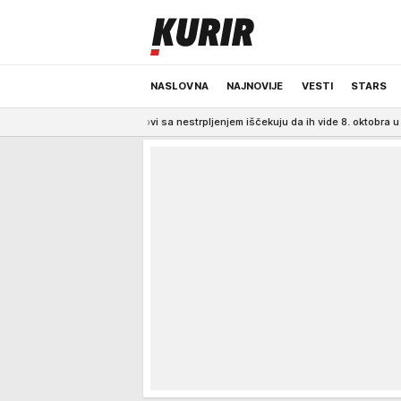
NASLOVNA
NAJNOVIJE
VESTI
STARS
 fanovi sa nestrpljenjem iščekuju da ih vide 8. oktobra u Beogradskoj Areni!
ODRŽIVA BUDUĆNOST
REGION
NEWS