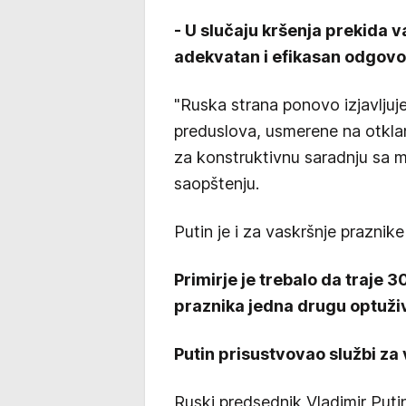
- U slučaju kršenja prekida v
adekvatan i efikasan odgovor
"Ruska strana ponovo izjavlju
preduslova, usmerene na otklan
za konstruktivnu saradnju sa 
saopštenju.
Putin je i za vaskršnje praznik
Primirje je trebalo da traje 
praznika jedna drugu optuživ
Putin prisustvovao službi za
Ruski predsednik Vladimir Puti