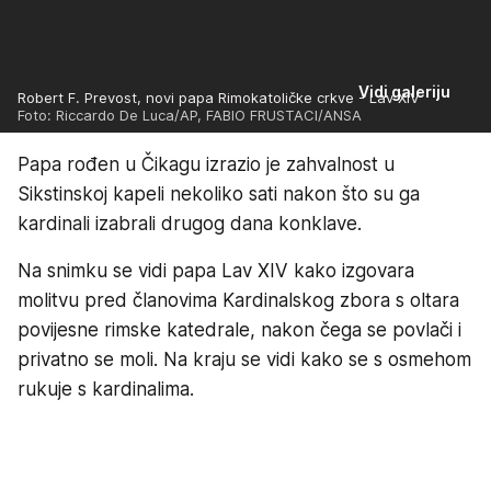
Vidi galeriju
Robert F. Prevost, novi papa Rimokatoličke crkve - Lav XIV
Foto: Riccardo De Luca/AP, FABIO FRUSTACI/ANSA
Papa rođen u Čikagu izrazio je zahvalnost u
Sikstinskoj kapeli nekoliko sati nakon što su ga
kardinali izabrali drugog dana konklave.
Na snimku se vidi papa Lav XIV kako izgovara
molitvu pred članovima Kardinalskog zbora s oltara
povijesne rimske katedrale, nakon čega se povlači i
privatno se moli. Na kraju se vidi kako se s osmehom
rukuje s kardinalima.