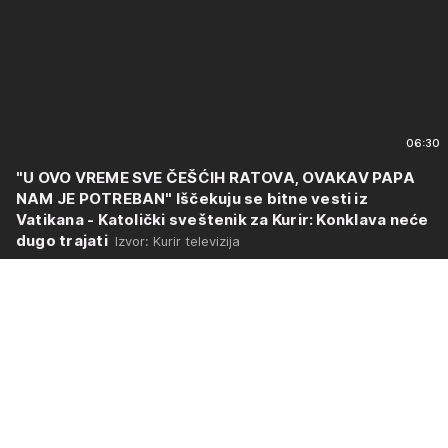
06:30
"U OVO VREME SVE ČEŠĆIH RATOVA, OVAKAV PAPA
NAM JE POTREBAN" Iščekuju se bitne vesti iz
Vatikana - Katolički sveštenik za Kurir: Konklava neće
dugo trajati
Izvor: Kurir televizija