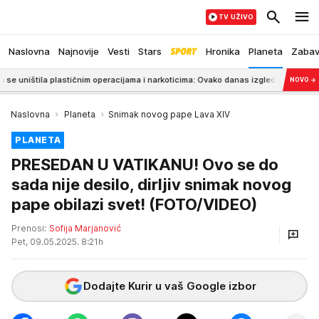
TV UŽIVO
Naslovna
Najnovije
Vesti
Stars
Hronika
Planeta
Zaba
tila plastičnim operacijama i narkoticima: Ovako danas izgleda Danijela
19:26
NOVO
→
Naslovna
Planeta
Snimak novog pape Lava XIV
PLANETA
PRESEDAN U VATIKANU! Ovo se do
sada nije desilo, dirljiv snimak novog
pape obilazi svet! (FOTO/VIDEO)
Prenosi:
Sofija Marjanović
Pet, 09.05.2025. 8:21h
Dodajte Kurir u vaš Google izbor