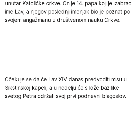
unutar Katoličke crkve. On je 14. papa koji je izabrao
ime Lav, a njegov poslednji imenjak bio je poznat po
svojem angažmanu u društvenom nauku Crkve.
Očekuje se da će Lav XIV danas predvoditi misu u
Sikstinskoj kapeli, a u nedelju će s lože bazilike
svetog Petra održati svoj prvi podnevni blagoslov.