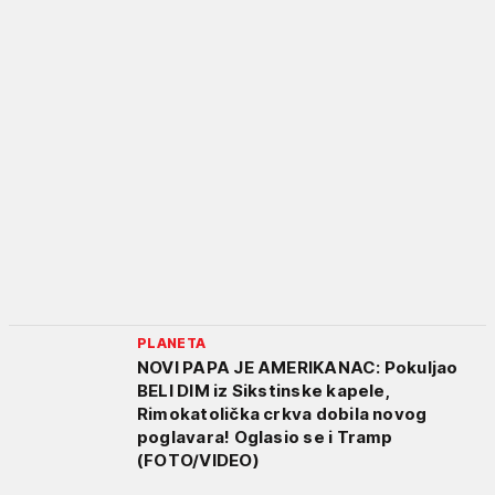
PLANETA
NOVI PAPA JE AMERIKANAC: Pokuljao
BELI DIM iz Sikstinske kapele,
Rimokatolička crkva dobila novog
poglavara! Oglasio se i Tramp
(FOTO/VIDEO)