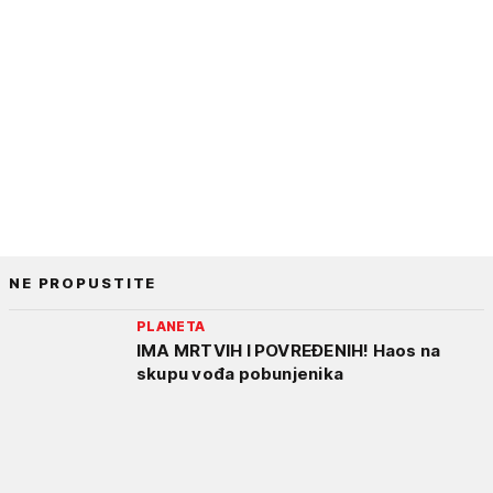
NE PROPUSTITE
PLANETA
IMA MRTVIH I POVREĐENIH! Haos na
skupu vođa pobunjenika