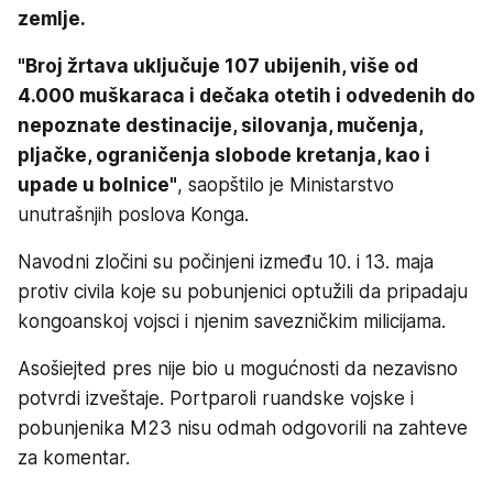
zemlje.
"Broj žrtava uključuje 107 ubijenih, više od
4.000 muškaraca i dečaka otetih i odvedenih do
nepoznate destinacije, silovanja, mučenja,
pljačke, ograničenja slobode kretanja, kao i
upade u bolnice"
, saopštilo je Ministarstvo
unutrašnjih poslova Konga.
Navodni zločini su počinjeni između 10. i 13. maja
protiv civila koje su pobunjenici optužili da pripadaju
kongoanskoj vojsci i njenim savezničkim milicijama.
Asošiejted pres nije bio u mogućnosti da nezavisno
potvrdi izveštaje. Portparoli ruandske vojske i
pobunjenika M23 nisu odmah odgovorili na zahteve
za komentar.