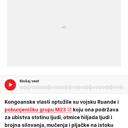
Slušaj vest
Kongoanske vlasti optužile su vojsku Ruande i
pobunjeničku grupu M23
koju ona podržava
za ubistva stotinu ljudi, otmice hiljada ljudi i
brojna silovanja, mučenja i pljačke na istoku