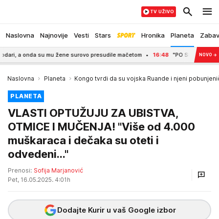
TV UŽIVO
Naslovna
Najnovije
Vesti
Stars
Hronika
Planeta
Zaba
 a onda su mu žene surovo presudile mačetom
16:48
"PO SRPSKI NAROD NAJGOR
NOVO
→
Naslovna
Planeta
Kongo tvrdi da su vojska Ruande i njeni pobunjenički
PLANETA
VLASTI OPTUŽUJU ZA UBISTVA,
OTMICE I MUČENJA! "Više od 4.000
muškaraca i dečaka su oteti i
odvedeni..."
Prenosi:
Sofija Marjanović
Pet, 16.05.2025. 4:01h
Dodajte Kurir u vaš Google izbor