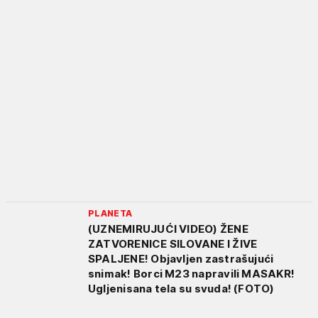
PLANETA
(UZNEMIRUJUĆI VIDEO) ŽENE
ZATVORENICE SILOVANE I ŽIVE
SPALJENE! Objavljen zastrašujući
snimak! Borci M23 napravili MASAKR!
Ugljenisana tela su svuda! (FOTO)