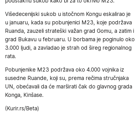
podstaknu sukob kako bi za to okrivio M23.
Višedecenijski sukob u istočnom Kongu eskalirao je
u januaru, kada su pobunjenici M23, koje podržava
Ruanda, zauzeli strateški važan grad Gomu, a zatim i
grad Bukavu u februaru. U borbama je poginulo oko
3.000 ljudi, a zavladao je strah od šireg regionalnog
rata.
Pobunjenike M23 podržava oko 4.000 vojnika iz
susedne Ruande, koji su, prema rečima stručnjaka
UN, obećavali da će marširati čak do glavnog grada
Konga, Kinšase.
(Kurir.rs/Beta)