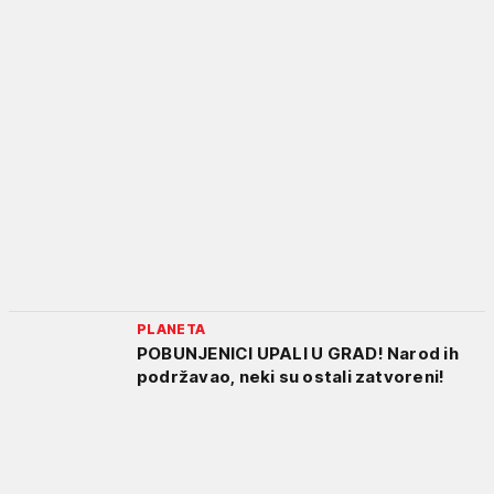
PLANETA
POBUNJENICI UPALI U GRAD! Narod ih
podržavao, neki su ostali zatvoreni!