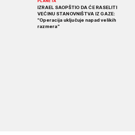
PLANETA
IZRAEL SAOPŠTIO DA ĆE RASELITI
VEĆINU STANOVNIŠTVA IZ GAZE:
"Operacija uključuje napad velikih
razmera"