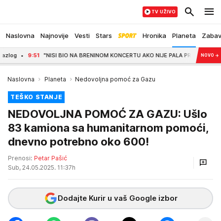
TV UŽIVO
Naslovna
Najnovije
Vesti
Stars
Hronika
Planeta
Zaba
9:51
"NISI BIO NA BRENINOM KONCERTU AKO NIJE PALA PRED TOBOM" Lepa Brena po
NOVO
→
Naslovna
Planeta
Nedovoljna pomoć za Gazu
TEŠKO STANJE
NEDOVOLJNA POMOĆ ZA GAZU: Ušlo
83 kamiona sa humanitarnom pomoći,
dnevno potrebno oko 600!
Prenosi:
Petar Pašić
Sub, 24.05.2025. 11:37h
Dodajte Kurir u vaš Google izbor