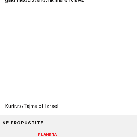
glad među stanovnicima enklave.
Kurir.rs/Tajms of Izrael
NE PROPUSTITE
PLANETA