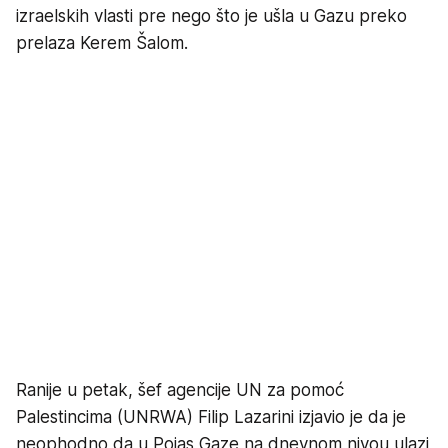
izraelskih vlasti pre nego što je ušla u Gazu preko
prelaza Kerem Šalom.
Ranije u petak, šef agencije UN za pomoć
Palestincima (UNRWA) Filip Lazarini izjavio je da je
neophodno da u Pojas Gaze na dnevnom nivou ulazi