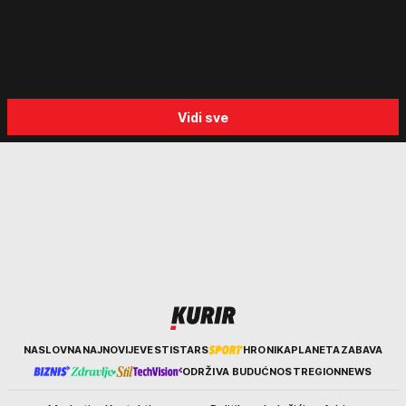
kako funkcionišu kriminalne
tragedija: "Vozaču može d
grupe: "Važno je otkriti ceo
padne mrak na oči od umo
lanac"
Vidi sve
Kurir
NASLOVNA
NAJNOVIJE
VESTI
STARS
HRONIKA
PLANETA
ZABAVA
ODRŽIVA BUDUĆNOST
REGION
NEWS