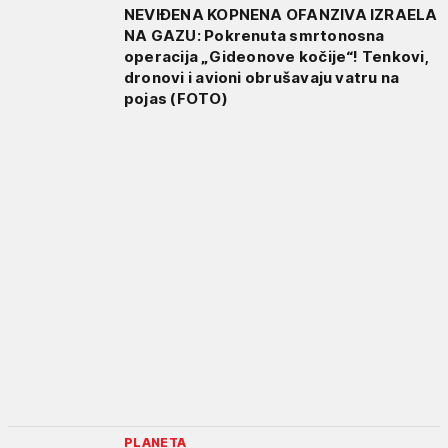
NEVIĐENA KOPNENA OFANZIVA IZRAELA
NA GAZU: Pokrenuta smrtonosna
operacija „Gideonove kočije“! Tenkovi,
dronovi i avioni obrušavaju vatru na
pojas (FOTO)
PLANETA