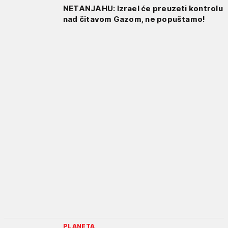
NETANJAHU: Izrael će preuzeti kontrolu
nad čitavom Gazom, ne popuštamo!
PLANETA