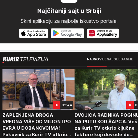
Najčitaniji sajt u Srbiji
Skini aplikaciju za najbolje iskustvo portala.
NAJNOVIJE
NAJGLEDANIJE
02:44
0
ZAPLENJENA DROGA
DVOJICA RADNIKA POGIN
VREDNA VIŠE OD MILION I PO
NA PUTU KOD ŠAPCA: Veš
EVRA U DOBANOVCIMA!
za Kurir TV otkrio ključne
Pukovnik za Kurir TV otkrio
faktore koji dovode do