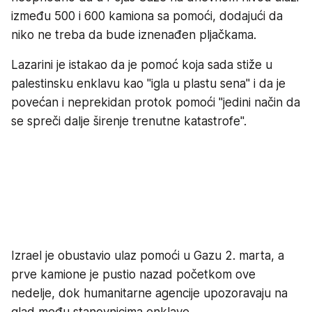
između 500 i 600 kamiona sa pomoći, dodajući da
niko ne treba da bude iznenađen pljačkama.
Lazarini je istakao da je pomoć koja sada stiže u
palestinsku enklavu kao ''igla u plastu sena'' i da je
povećan i neprekidan protok pomoći ''jedini način da
se spreči dalje širenje trenutne katastrofe''.
Izrael je obustavio ulaz pomoći u Gazu 2. marta, a
prve kamione je pustio nazad početkom ove
nedelje, dok humanitarne agencije upozoravaju na