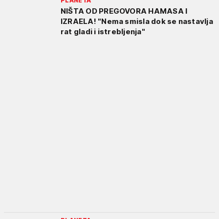
PLANETA
NIŠTA OD PREGOVORA HAMASA I
IZRAELA! "Nema smisla dok se nastavlja
rat gladi i istrebljenja"