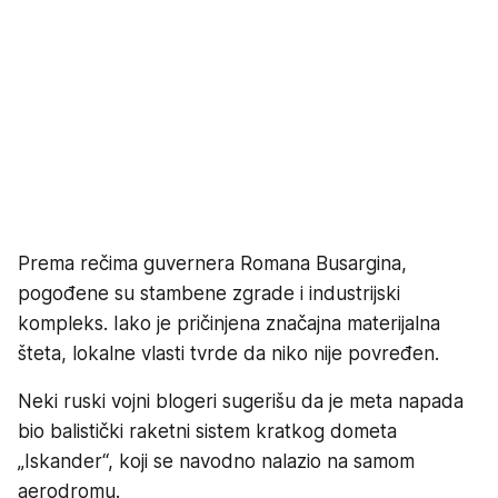
Prema rečima guvernera Romana Busargina,
pogođene su stambene zgrade i industrijski
kompleks. Iako je pričinjena značajna materijalna
šteta, lokalne vlasti tvrde da niko nije povređen.
Neki ruski vojni blogeri sugerišu da je meta napada
bio balistički raketni sistem kratkog dometa
„Iskander“, koji se navodno nalazio na samom
aerodromu.