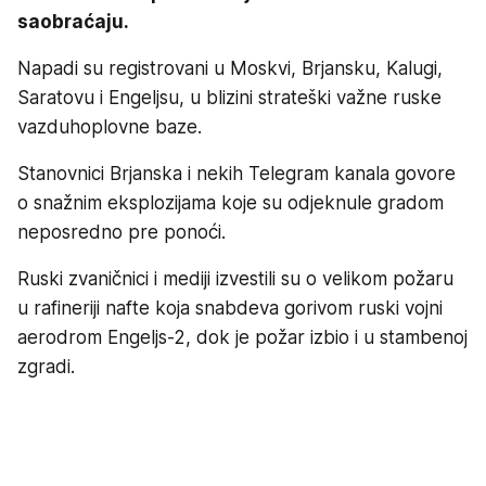
saobraćaju.
Napadi su registrovani u Moskvi, Brjansku, Kalugi,
Saratovu i Engeljsu, u blizini strateški važne ruske
vazduhoplovne baze.
Stanovnici Brjanska i nekih Telegram kanala govore
o snažnim eksplozijama koje su odjeknule gradom
neposredno pre ponoći.
Ruski zvaničnici i mediji izvestili su o velikom požaru
u rafineriji nafte koja snabdeva gorivom ruski vojni
aerodrom Engeljs-2, dok je požar izbio i u stambenoj
zgradi.