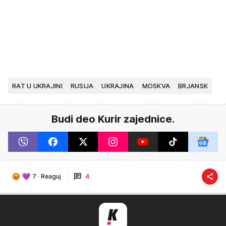
RAT U UKRAJINI
RUSIJA
UKRAJINA
MOSKVA
BRJANSK
Budi deo Kurir zajednice.
7
·
Reaguj
4