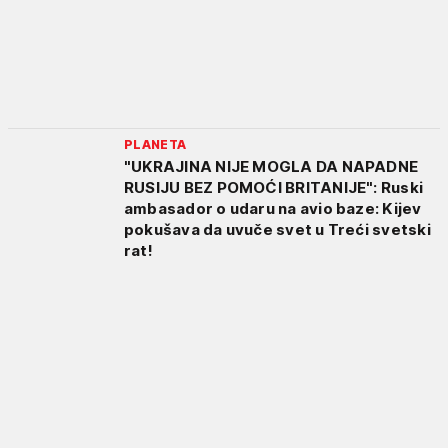
PLANETA
"UKRAJINA NIJE MOGLA DA NAPADNE
RUSIJU BEZ POMOĆI BRITANIJE": Ruski
ambasador o udaru na avio baze: Kijev
pokušava da uvuče svet u Treći svetski
rat!