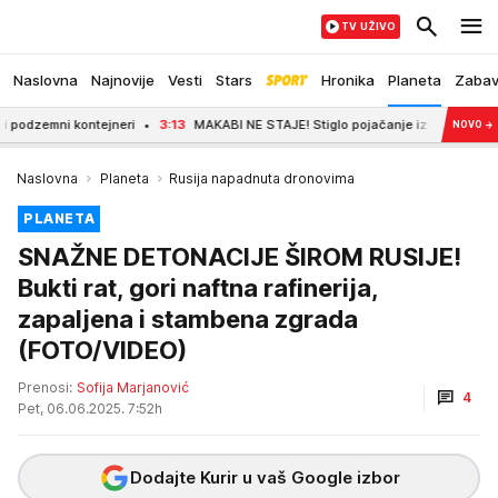
TV UŽIVO
Naslovna
Najnovije
Vesti
Stars
Hronika
Planeta
Zaba
zemni kontejneri
3:13
MAKABI NE STAJE! Stiglo pojačanje iz Fenerbahčea!
NOVO
→
Naslovna
Planeta
Rusija napadnuta dronovima
PLANETA
SNAŽNE DETONACIJE ŠIROM RUSIJE!
Bukti rat, gori naftna rafinerija,
zapaljena i stambena zgrada
(FOTO/VIDEO)
Prenosi:
Sofija Marjanović
4
Pet, 06.06.2025. 7:52h
Dodajte Kurir u vaš Google izbor