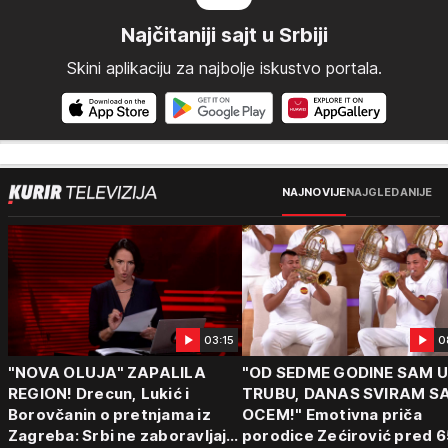
Najčitaniji sajt u Srbiji
Skini aplikaciju za najbolje iskustvo portala.
NAJNOVIJE
NAJGLEDANIJE
03:15
0
"NOVA OLUJA" ZAPALILA
"OD SEDME GODINE SAM 
REGION! Drecun, Lukić i
TRUBU, DANAS SVIRAM S
Borovčanin o pretnjama iz
OCEM!" Emotivna priča
Zagreba: Srbi ne zaboravljaju
porodice Zećirović pred 6