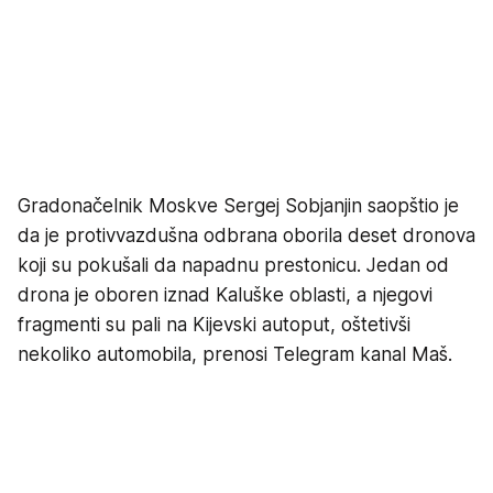
Gradonačelnik Moskve Sergej Sobjanjin saopštio je
da je protivvazdušna odbrana oborila deset dronova
koji su pokušali da napadnu prestonicu. Jedan od
drona je oboren iznad Kaluške oblasti, a njegovi
fragmenti su pali na Kijevski autoput, oštetivši
nekoliko automobila, prenosi Telegram kanal Maš.