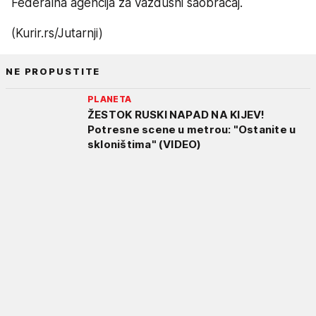
Federalna agencija za vazdušni saobraćaj.
(Kurir.rs/Jutarnji)
NE PROPUSTITE
PLANETA
ŽESTOK RUSKI NAPAD NA KIJEV!
Potresne scene u metrou: "Ostanite u
skloništima" (VIDEO)