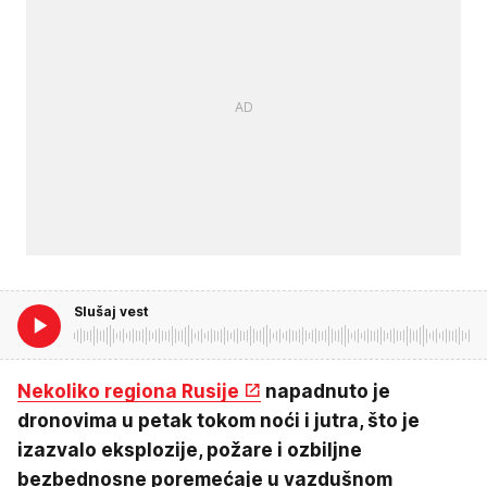
Slušaj vest
Nekoliko regiona Rusije
napadnuto je
dronovima u petak tokom noći i jutra, što je
izazvalo eksplozije, požare i ozbiljne
bezbednosne poremećaje u vazdušnom