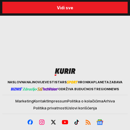
progon
Sabor trubača u Guči
Vidi sve
Kurir
NASLOVNA
NAJNOVIJE
VESTI
STARS
HRONIKA
PLANETA
ZABAVA
ODRŽIVA BUDUĆNOST
REGION
NEWS
Marketing
Kontakt
Impressum
Politika o kolačićima
Arhiva
Politika privatnosti
Uslovi korišćenja