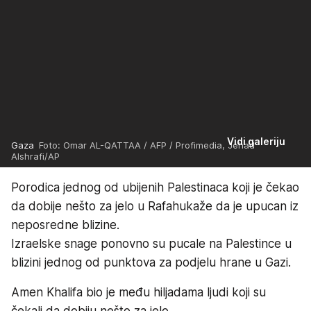
Vidi galeriju
Gaza
Foto: Omar AL-QATTAA / AFP / Profimedia, Jehad
Alshrafi/AP
Porodica jednog od ubijenih Palestinaca koji je čekao
da dobije nešto za jelo u Rafahukaže da je upucan iz
neposredne blizine.
Izraelske snage ponovno su pucale na Palestince u
blizini jednog od punktova za podjelu hrane u Gazi.
Amen Khalifa bio je među hiljadama ljudi koji su
čekali da dobiju nešto za jelo.