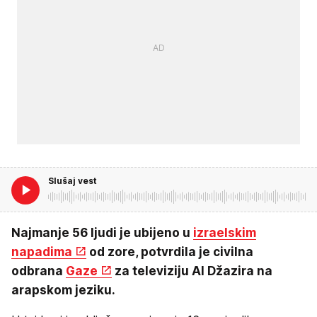
Slušaj vest
Najmanje 56 ljudi je ubijeno u
izraelskim
napadima
od zore, potvrdila je civilna
odbrana
Gaze
za televiziju Al Džazira na
arapskom jeziku.