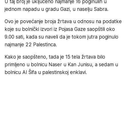
U taj broj je uključeno najmanje 16 poginulih u
jednom napadu u gradu Gazi, u naselju Sabra.
Ovo je povećanje broja žrtava u odnosu na podatke
koje su bolnički izvori iz Pojasa Gaze saopštili oko
9.00 sati, kada su naveli da je tokom jutra poginulo
najmanje 22 Palestinca.
Kako je saopšteno, tada je 15 tela žrtava bilo
primljeno u bolnicu Naser u Kan Junisu, a sedam u
bolnicu Al Šifa u palestinskoj enklavi.