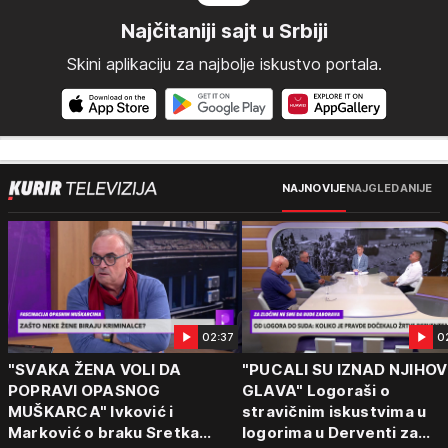
Najčitaniji sajt u Srbiji
Skini aplikaciju za najbolje iskustvo portala.
NAJNOVIJE
NAJGLEDANIJE
02:37
0
"SVAKA ŽENA VOLI DA
"PUCALI SU IZNAD NJIHOV
POPRAVI OPASNOG
GLAVA" Logoraši o
MUŠKARCA" Ivković i
stravičnim iskustvima u
Marković o braku Sretka
logorima u Derventi za