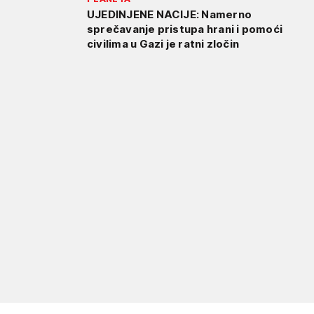
UJEDINJENE NACIJE: Namerno
sprečavanje pristupa hrani i pomoći
civilima u Gazi je ratni zločin