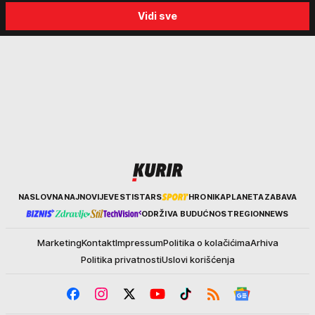
Kalinića i fenomenu žena koje
emisiju "Puls Srbije vikend
Vidi sve
biraju kriminalce: "Neće sa
"Tada je počela velika
nekim ko nema para"
tortura..."
Kurir
NASLOVNA
NAJNOVIJE
VESTI
STARS
HRONIKA
PLANETA
ZABAVA
ODRŽIVA BUDUĆNOST
REGION
NEWS
Marketing
Kontakt
Impressum
Politika o kolačićima
Arhiva
Politika privatnosti
Uslovi korišćenja