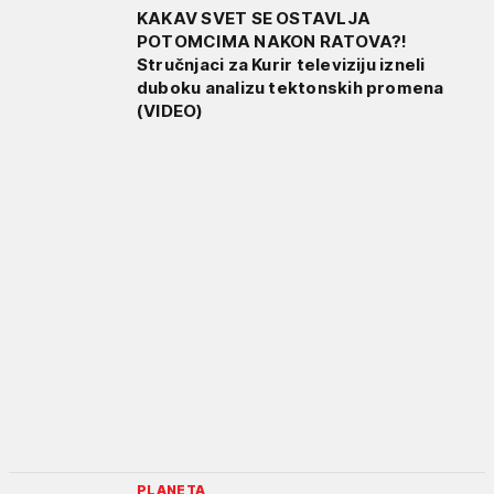
KAKAV SVET SE OSTAVLJA
POTOMCIMA NAKON RATOVA?!
Stručnjaci za Kurir televiziju izneli
duboku analizu tektonskih promena
(VIDEO)
PLANETA