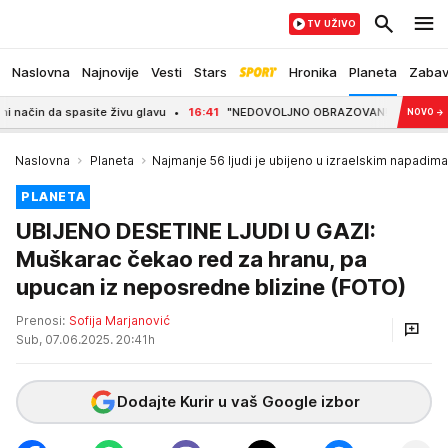
TV UŽIVO
Naslovna
Najnovije
Vesti
Stars
Hronika
Planeta
Zaba
in da spasite živu glavu
16:41
"NEDOVOLJNO OBRAZOVAN!" Evo zašto su blokad
NOVO
→
Naslovna
Planeta
Najmanje 56 ljudi je ubijeno u izraelskim napadima
PLANETA
UBIJENO DESETINE LJUDI U GAZI:
Muškarac čekao red za hranu, pa
upucan iz neposredne blizine (FOTO)
Prenosi:
Sofija Marjanović
Sub, 07.06.2025. 20:41h
Dodajte Kurir u vaš Google izbor