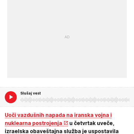
Slušaj vest
Uoči vazdušnih napada na iranska vojna i
nuklearna postrojenja
u četvrtak uveče,
izraelska obaveštajna služba je uspostavila