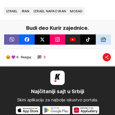
IZRAEL
IRAN
IZRAEL NAPAO IRAN
MOSAD
Budi deo Kurir zajednice.
6
·
Reaguj
3
Najčitaniji sajt u Srbiji
Skini aplikaciju za najbolje iskustvo portala.