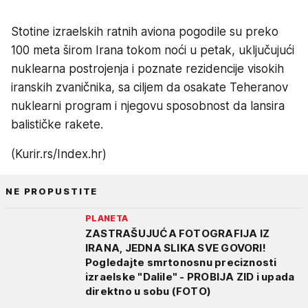
Stotine izraelskih ratnih aviona pogodile su preko
100 meta širom Irana tokom noći u petak, uključujući
nuklearna postrojenja i poznate rezidencije visokih
iranskih zvaničnika, sa ciljem da osakate Teheranov
nuklearni program i njegovu sposobnost da lansira
balističke rakete.
(Kurir.rs/Index.hr)
NE PROPUSTITE
PLANETA
ZASTRAŠUJUĆA FOTOGRAFIJA IZ
IRANA, JEDNA SLIKA SVE GOVORI!
Pogledajte smrtonosnu preciznosti
izraelske "Dalile" - PROBIJA ZID i upada
direktno u sobu (FOTO)