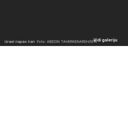
Vidi galeriju
Izrael napao Iran
Foto: ABEDIN TAHERKENAREH/EPA