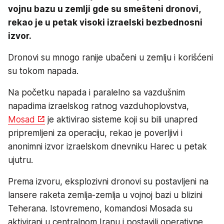
vojnu bazu u zemlji gde su smešteni dronovi,
rekao je u petak visoki izraelski bezbednosni
izvor.
Dronovi su mnogo ranije ubačeni u zemlju i korišćeni
su tokom napada.
Na početku napada i paralelno sa vazdušnim
napadima izraelskog ratnog vazduhoplovstva,
Mosad
je aktivirao sisteme koji su bili unapred
pripremljeni za operaciju, rekao je poverljivi i
anonimni izvor izraelskom dnevniku Harec u petak
ujutru.
Prema izvoru, eksplozivni dronovi su postavljeni na
lansere raketa zemlja-zemlja u vojnoj bazi u blizini
Teherana. Istovremeno, komandosi Mosada su
aktivirani u centralnom Iranu i postavili operativne