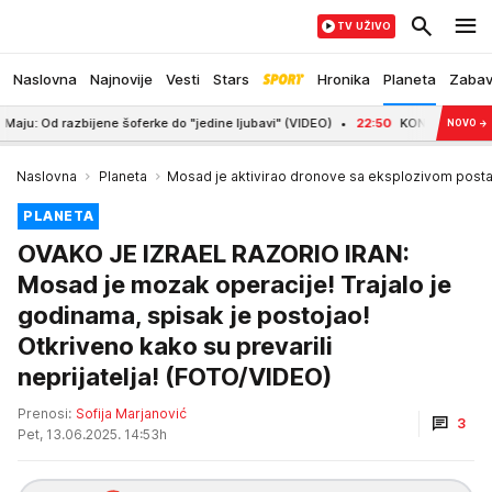
TV UŽIVO
Naslovna
Najnovije
Vesti
Stars
Hronika
Planeta
Zaba
 razbijene šoferke do "jedine ljubavi" (VIDEO)
22:50
KONOR MEKGREGOR USP
NOVO
→
Naslovna
Planeta
Mosad je aktivirao dronove sa eksplozivom posta
PLANETA
OVAKO JE IZRAEL RAZORIO IRAN:
Mosad je mozak operacije! Trajalo je
godinama, spisak je postojao!
Otkriveno kako su prevarili
neprijatelja! (FOTO/VIDEO)
Prenosi:
Sofija Marjanović
3
Pet, 13.06.2025. 14:53h