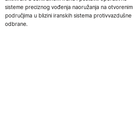
sisteme preciznog vođenja naoružanja na otvorenim
područjima u blizini iranskih sistema protivvazdušne
odbrane.