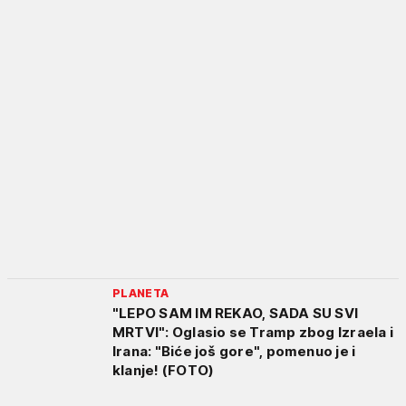
PLANETA
"LEPO SAM IM REKAO, SADA SU SVI
MRTVI": Oglasio se Tramp zbog Izraela i
Irana: "Biće još gore", pomenuo je i
klanje! (FOTO)