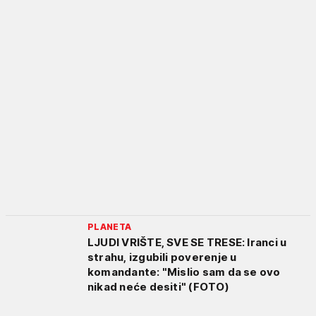
PLANETA
LJUDI VRIŠTE, SVE SE TRESE: Iranci u
strahu, izgubili poverenje u
komandante: "Mislio sam da se ovo
nikad neće desiti" (FOTO)