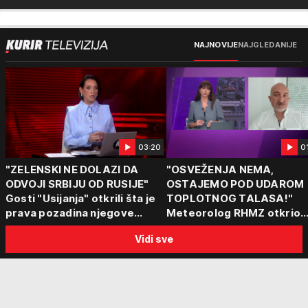
NAJNOVIJE
NAJGLEDANIJE
03:20
0
"ZELENSKI NE DOLAZI DA
"OSVEŽENJA NEMA,
ODVOJI SRBIJU OD RUSIJE"
OSTAJEMO POD UDAROM
Gosti "Usijanja" otkrili šta je
TOPLOTNOG TALASA!"
prava pozadina njegove
Meteorolog RHMZ otkrio
posete Beogradu
kakvo vreme nas čeka do
Vidi sve
kraja avgusta