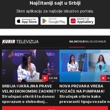
Najčitaniji sajt u Srbiji
Skini aplikaciju za najbolje iskustvo portala.
NAJNOVIJE
NAJGLEDANIJE
04:46
0
SRBIJA I UKRAJINA PRAVE
NOVA PREVARA VREBA
VELIKI EKONOMSKI ZAOKRET?
VOZAČE NA PUMPAMA!
Stručnjaci otkrili šta donosi
Stručnjak otkrio kako
sporazum o slobodnoj
prevaranti tipuju vozače n
trgovini
pumpama