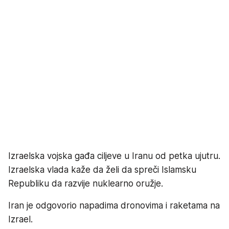
Izraelska vojska gađa ciljeve u Iranu od petka ujutru.
Izraelska vlada kaže da želi da spreči Islamsku
Republiku da razvije nuklearno oružje.
Iran je odgovorio napadima dronovima i raketama na
Izrael.