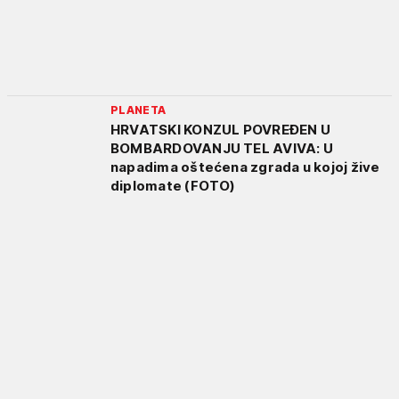
PLANETA
HRVATSKI KONZUL POVREĐEN U
BOMBARDOVANJU TEL AVIVA: U
napadima oštećena zgrada u kojoj žive
diplomate (FOTO)