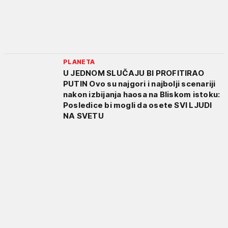
PLANETA
U JEDNOM SLUČAJU BI PROFITIRAO
PUTIN Ovo su najgori i najbolji scenariji
nakon izbijanja haosa na Bliskom istoku:
Posledice bi mogli da osete SVI LJUDI
NA SVETU