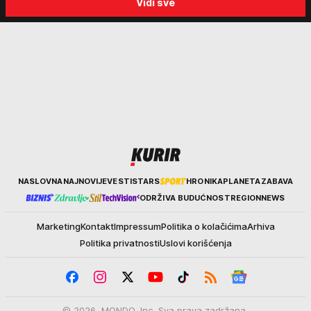
Vidi sve
Kurir
NASLOVNA
NAJNOVIJE
VESTI
STARS
HRONIKA
PLANETA
ZABAVA
ODRŽIVA BUDUĆNOST
REGION
NEWS
Marketing
Kontakt
Impressum
Politika o kolačićima
Arhiva
Politika privatnosti
Uslovi korišćenja
© 2026. MONDO, Inc. Sva prava zadržana.