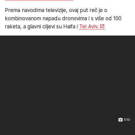
Prema navodima televizije, ovaj put reč je o
kombinovanom napadu dronovima i s više od 100
raketa, a glavni ciljevi su Haifa i
Tel Aviv.
1/10