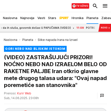
TV UŽIVO
Naslovna
Najnovije
Vesti
Stars
Hronika
Planeta
Zaba
sluša, govornik došao U PAPUČAMA (VIDEO)
11:09
POTRES KAKAV SPORT NE PAMT
NOVO
→
Naslovna
Planeta
Slike napada Irana na Izrael
GORI NEBO NAD BLISKIM ISTOKOM
(VIDEO) ZASTRAŠUJUĆI PRIZORI!
NOĆNO NEBO NAD IZRAELOM BELO OD
RAKETNE PALJBE Iran otkrio glavne
mete drugog talasa udara: "Ovaj napad
poremetiće san stanovnika"
Prenosi:
Kurir Web
Sub, 14.06.2025. 23:08h