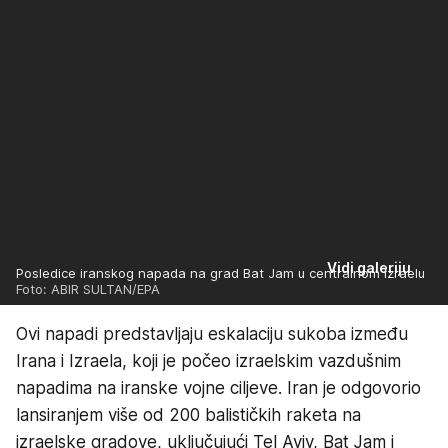
Vidi galeriju
Posledice iranskog napada na grad Bat Jam u centralnom Izraelu
Foto: ABIR SULTAN/EPA
Ovi napadi predstavljaju eskalaciju sukoba između
Irana i Izraela, koji je počeo izraelskim vazdušnim
napadima na iranske vojne ciljeve. Iran je odgovorio
lansiranjem više od 200 balističkih raketa na
izraelske gradove, uključujući Tel Aviv, Bat Jam i