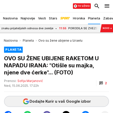
TV UŽIVO
Naslovna
Najnovije
Vesti
Stars
Hronika
Planeta
Zaba
jateljskih odnosa dve zemlje
11:55
PORODILA SE ZVEZDA GRANDA Pevačica 
NOVO
→
Naslovna
Planeta
Ovo su žene ubijene u Izraelu
PLANETA
OVO SU ŽENE UBIJENE RAKETOM U
NAPADU IRANA: "Otišle su majka,
njene dve ćerke"... (FOTO)
Prenosi:
Sofija Marjanović
2
Ned, 15.06.2025. 17:22h
Dodajte Kurir u vaš Google izbor