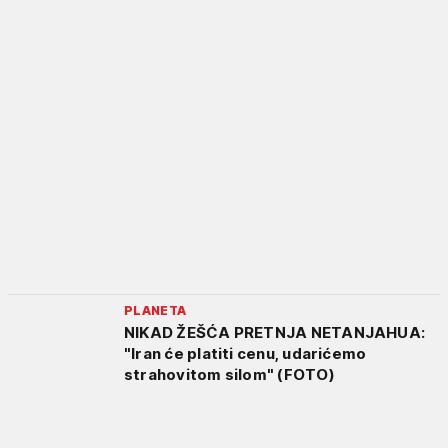
PLANETA
NIKAD ŽEŠĆA PRETNJA NETANJAHUA:
"Iran će platiti cenu, udarićemo
strahovitom silom" (FOTO)