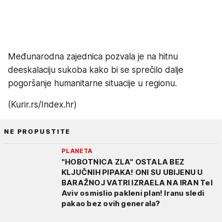
Međunarodna zajednica pozvala je na hitnu
deeskalaciju sukoba kako bi se sprečilo dalje
pogoršanje humanitarne situacije u regionu.
(Kurir.rs/Index.hr)
NE PROPUSTITE
PLANETA
"HOBOTNICA ZLA" OSTALA BEZ
KLJUČNIH PIPAKA! ONI SU UBIJENU U
BARAŽNOJ VATRI IZRAELA NA IRAN Tel
Aviv osmislio pakleni plan! Iranu sledi
pakao bez ovih generala?