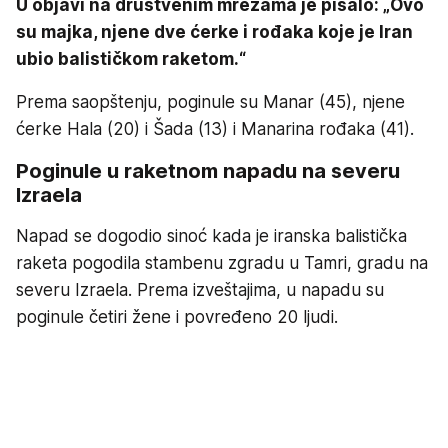
U objavi na društvenim mrežama je pisalo: „Ovo
su majka, njene dve ćerke i rođaka koje je Iran
ubio balističkom raketom.“
Prema saopštenju, poginule su Manar (45), njene
ćerke Hala (20) i Šada (13) i Manarina rođaka (41).
Poginule u raketnom napadu na severu
Izraela
Napad se dogodio sinoć kada je iranska balistička
raketa pogodila stambenu zgradu u Tamri, gradu na
severu Izraela. Prema izveštajima, u napadu su
poginule četiri žene i povređeno 20 ljudi.