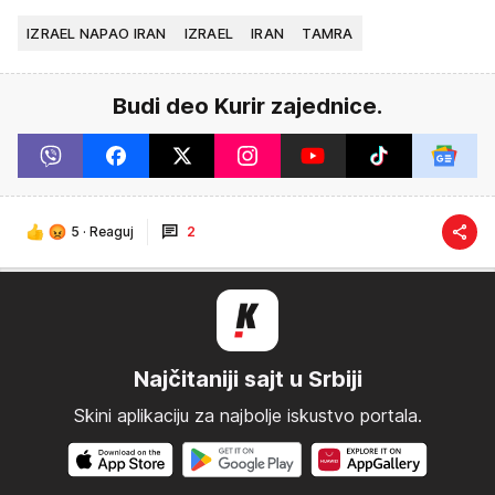
IZRAEL NAPAO IRAN
IZRAEL
IRAN
TAMRA
Budi deo Kurir zajednice.
5
·
Reaguj
2
Najčitaniji sajt u Srbiji
Skini aplikaciju za najbolje iskustvo portala.