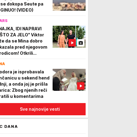
 se dokopa Seute pa
GINUO! (VIDEO)
ARS
NAJKA, IDI NAPRAVI
ŠTO ZA JELO" Viktor
že da se Mina dobro
kazala pred njegovom
rodicom! Otkrili
anove o zajedničkom
NA
votu
odora je isprobavala
nčanicu u sekend hend
nji, a onda joj je prišla
arica: Zbog njenih reči
ratili u komentarima
Sve najnovije vesti
C DANA