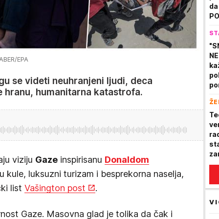
da
PO
ST
"S
NE
ABER/EPA
ka
po
 se videti neuhranjeni ljudi, deca
po
aže hranu, humanitarna katastrofa.
pl
ŽE
ži
Te
ve
rad
st
za
ju viziju
Gaze
inspirisanu
Donaldom
ju kule, luksuzni turizam i besprekorna naselja,
ki list
Vašington post
.
VI
rnost Gaze. Masovna glad je tolika da čak i