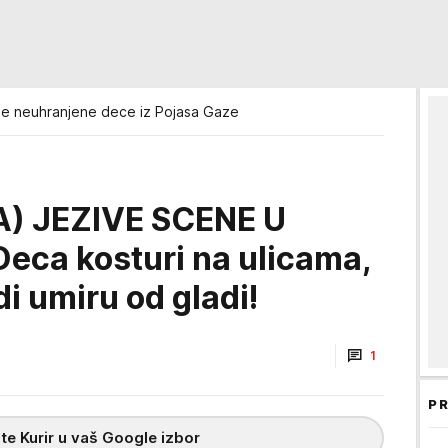
ije neuhranjene dece iz Pojasa Gaze
) JEZIVE SCENE U
ca kosturi na ulicama,
i umiru od gladi!
1
PR
te Kurir u vaš Google izbor