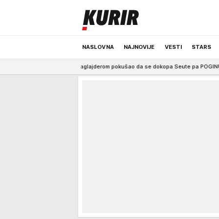
NASLOVNA
NAJNOVIJE
VESTI
STARS
 Migrant paraglajderom pokušao da se dokopa Seute pa POGINUO! (VIDEO)
ODRŽIVA BUDUĆNOST
REGION
NEWS