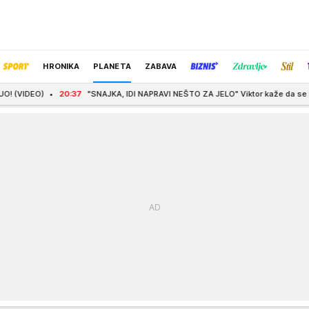
HRONIKA
PLANETA
ZABAVA
20:37
"SNAJKA, IDI NAPRAVI NEŠTO ZA JELO" Viktor kaže da se Mina dobro pokaz
IZBOR UREDNIKA