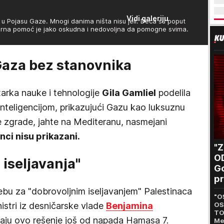
Vidi galeriju
i u Pojasu Gaze. Mnogi danima ništa nisu jeli. Deca su poput
rna pomoć je jako oskudna i nedovoljna da pomogne svima.
Gaza bez stanovnika
tarka nauke i tehnologije
Gila Gamliel
podelila
nteligencijom, prikazujući Gazu kao luksuznu
e zgrade, jahte na Mediteranu, nasmejani
nci nisu prikazani.
"
O
 iseljavanja"
Go
pr
B
rebu za "dobrovoljnim iseljavanjem" Palestinaca
"O
nistri iz desničarske vlade
Benjamina
OS
TO
ju ovo rešenje još od napada Hamasa 7.
Me