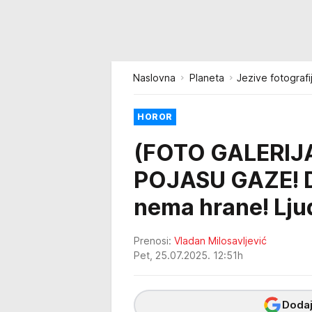
Naslovna
Planeta
Jezive fotograf
HOROR
(FOTO GALERIJA
POJASU GAZE! De
nema hrane! Ljud
Prenosi:
Vladan Milosavljević
Pet, 25.07.2025. 12:51h
Dodaj