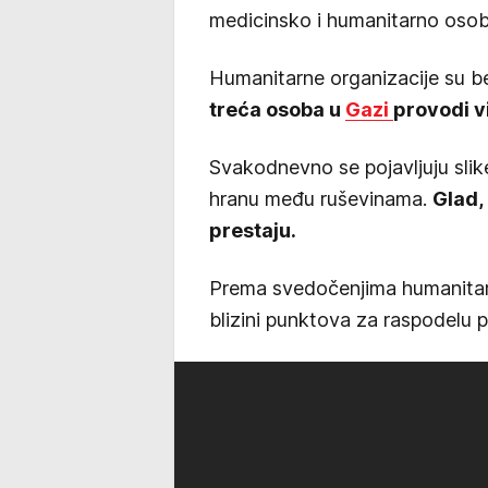
medicinsko i humanitarno osobl
Humanitarne organizacije su b
treća osoba u
Gazi
provodi v
Svakodnevno se pojavljuju sli
hranu među ruševinama.
Glad,
prestaju.
Prema svedočenjima humanitarac
blizini punktova za raspodelu 