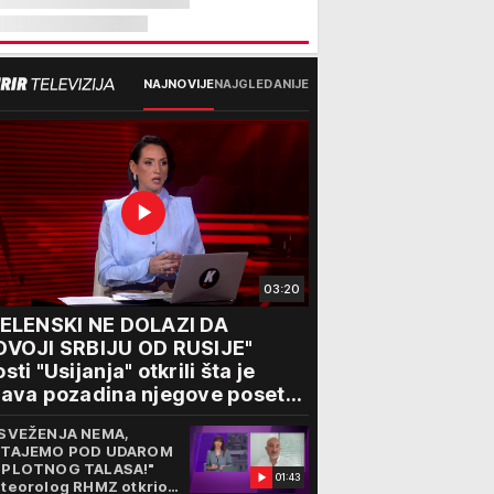
NAJNOVIJE
NAJGLEDANIJE
03:20
ZELENSKI NE DOLAZI DA
DVOJI SRBIJU OD RUSIJE"
sti "Usijanja" otkrili šta je
ava pozadina njegove posete
eogradu
SVEŽENJA NEMA,
TAJEMO POD UDAROM
PLOTNOG TALASA!"
01:43
teorolog RHMZ otkrio