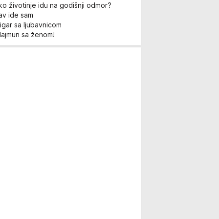
ko životinje idu na godišnji odmor?
Lav ide sam
igar sa ljubavnicom
Majmun sa ženom!