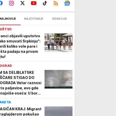
NAJNOVIJE
NAJČITANIJE
REAKCIJE
UŠTVO
ranci objavili uputstvo
ako smuvati Srpkinju":
rili koliko vole pare i
 šta padaju na prvom
jtu!
OGRAD
M SA DELIBLATSKE
ŠČARE STIGAO DO
OGRADA Vetar raznosi
ris paljevine, evo gde
 najviše oseća: U borbi
 stihijom 80
ANETA
trogasaca i helikopteri
DEO
AGIČAN KRAJ: Migrant
raglajderom pokušao