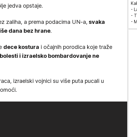
Ka
je jedva opstaje.
- 
- T
ez zaliha, a prema podacima UN-a,
svaka
- 
iše dana bez hrane
.
ke
dece kostura
i očajnih porodica koje traže
 bolesti i izraelsko bombardovanje ne
a, izraelski vojnici su više puta pucali u
pomoći.