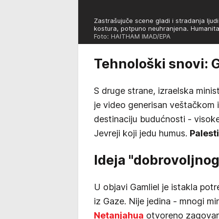
Zastrašujuče scene gladi i stradanja ljud
kostura, potpuno neuhranjena. Humanita
Foto: HAITHAM IMAD/EPA
Tehnološki snovi: 
S druge strane, izraelska minis
je video generisan veštačkom i
destinaciju budućnosti - visok
Jevreji koji jedu humus.
Palesti
Ideja "dobrovoljnog
U objavi Gamliel je istakla pot
iz Gaze. Nije jedina - mnogi mi
Netanjahua
otvoreno zagovara