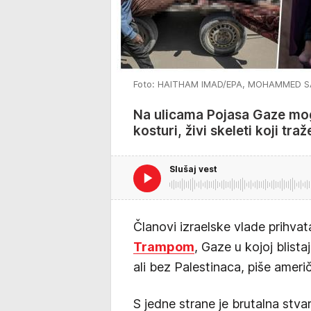
Foto: HAITHAM IMAD/EPA, MOHAMMED S
Na ulicama Pojasa Gaze mogu
kosturi, živi skeleti koji tr
Slušaj vest
Članovi izraelske vlade prihvata
Trampom
, Gaze u kojoj blista
ali bez Palestinaca, piše američ
S jedne strane je brutalna stva