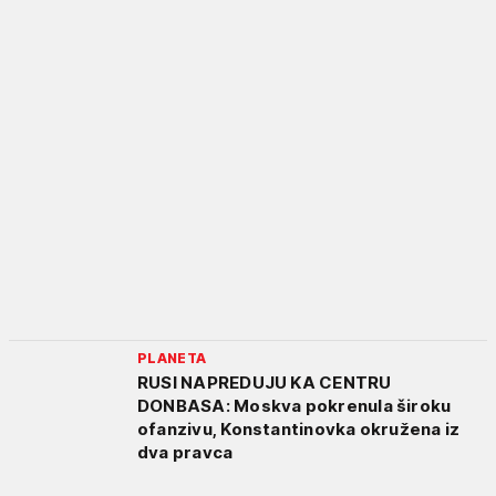
PLANETA
RUSI NAPREDUJU KA CENTRU
DONBASA: Moskva pokrenula široku
ofanzivu, Konstantinovka okružena iz
dva pravca