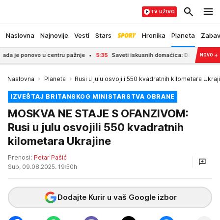
TV UŽIVO
Naslovna
Najnovije
Vesti
Stars
Hronika
Planeta
Zaba
ponovo u centru pažnje
5:35
Saveti iskusnih domaćica: Dodajte samo dve kaši
NOVO
→
Naslovna
Planeta
Rusi u julu osvojili 550 kvadratnih kilometara Ukraj
IZVEŠTAJ BRITANSKOG MINISTARSTVA OBRANE
MOSKVA NE STAJE S OFANZIVOM:
Rusi u julu osvojili 550 kvadratnih
kilometara Ukrajine
Prenosi:
Petar Pašić
Sub, 09.08.2025. 19:50h
Dodajte Kurir u vaš Google izbor