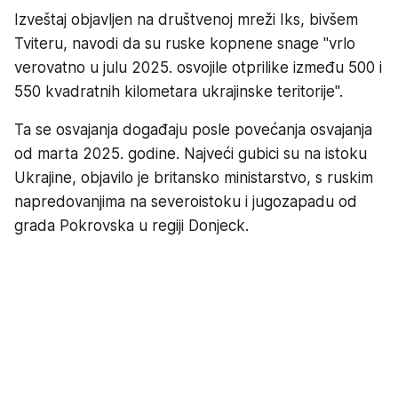
Izveštaj objavljen na društvenoj mreži Iks, bivšem
Tviteru, navodi da su ruske kopnene snage "vrlo
verovatno u julu 2025. osvojile otprilike između 500 i
550 kvadratnih kilometara ukrajinske teritorije".
Ta se osvajanja događaju posle povećanja osvajanja
od marta 2025. godine. Najveći gubici su na istoku
Ukrajine, objavilo je britansko ministarstvo, s ruskim
napredovanjima na severoistoku i jugozapadu od
grada Pokrovska u regiji Donjeck.