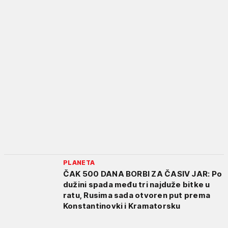
PLANETA
ČAK 500 DANA BORBI ZA ČASIV JAR: Po
dužini spada među tri najduže bitke u
ratu, Rusima sada otvoren put prema
Konstantinovki i Kramatorsku