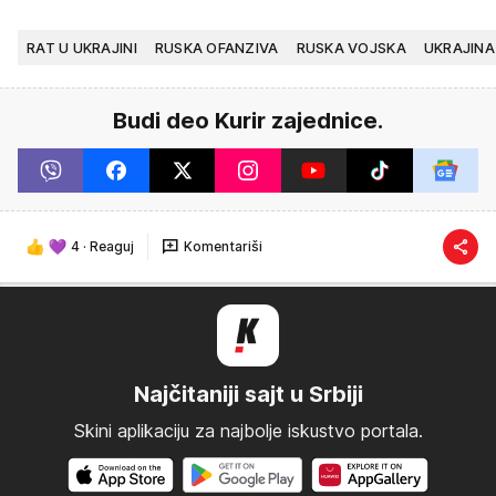
RAT U UKRAJINI
RUSKA OFANZIVA
RUSKA VOJSKA
UKRAJINA
Budi deo Kurir zajednice.
4
·
Reaguj
Komentariši
Najčitaniji sajt u Srbiji
Skini aplikaciju za najbolje iskustvo portala.