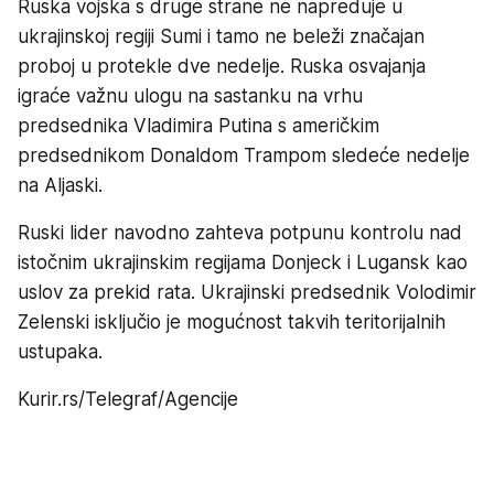
Ruska vojska s druge strane ne napreduje u
ukrajinskoj regiji Sumi i tamo ne beleži značajan
proboj u protekle dve nedelje. Ruska osvajanja
igraće važnu ulogu na sastanku na vrhu
predsednika Vladimira Putina s američkim
predsednikom Donaldom Trampom sledeće nedelje
na Aljaski.
Ruski lider navodno zahteva potpunu kontrolu nad
istočnim ukrajinskim regijama Donjeck i Lugansk kao
uslov za prekid rata. Ukrajinski predsednik Volodimir
Zelenski isključio je mogućnost takvih teritorijalnih
ustupaka.
Kurir.rs/Telegraf/Agencije