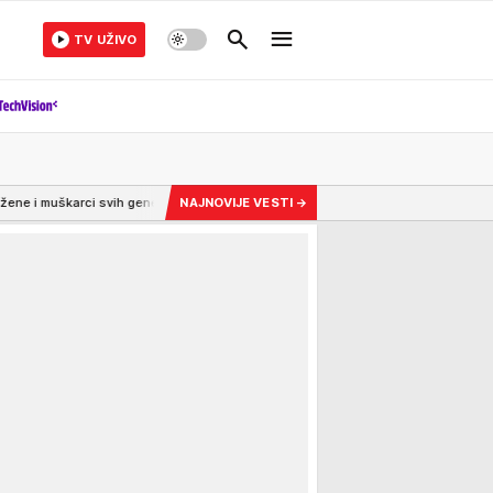
TV UŽIVO
 svih generacija
1:34
MILIONSKA BOMBA IZ NBA! Posle sezone iz snova dobi
NAJNOVIJE VESTI
→