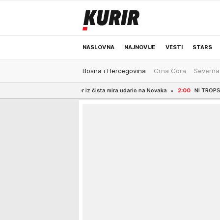
NASLOVNA
NAJNOVIJE
VESTI
STARS
Bosna i Hercegovina
Crna Gora
Severna
ODRŽIVA BUDUĆNOST
REGION
NEWS
di teniser iz čista mira udario na Novaka
2:00
NI TROPSKE VRUĆINE IH N