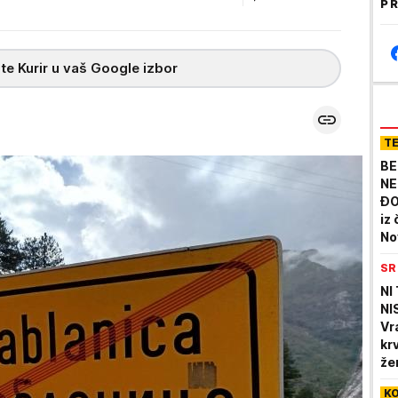
PR
te Kurir u vaš Google izbor
T
BE
NE
ĐO
iz
No
SR
NI
NI
Vr
kr
že
ge
K