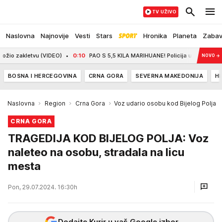
TV UŽIVO
Naslovna
Najnovije
Vesti
Stars
Hronika
Planeta
Zaba
zakletvu (VIDEO)
0:10
PAO S 5,5 KILA MARIHUANE! Policija u Kruševcu zaustav
NOVO
→
BOSNA I HERCEGOVINA
CRNA GORA
SEVERNA MAKEDONIJA
H
Naslovna
Region
Crna Gora
Voz udario osobu kod Bijelog Polja
CRNA GORA
TRAGEDIJA KOD BIJELOG POLJA: Voz
naleteo na osobu, stradala na licu
mesta
Pon, 29.07.2024. 16:30h
Dodajte Kurir u vaš Google izbor