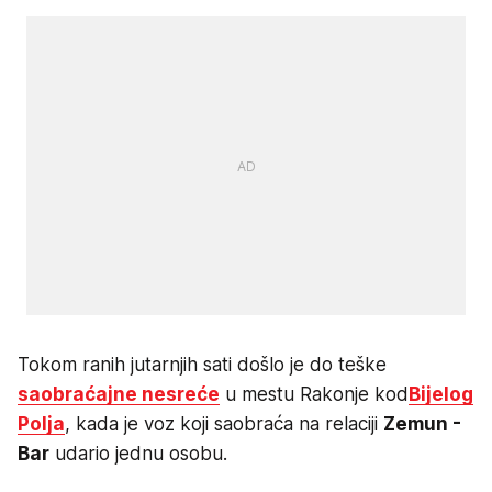
Tokom ranih jutarnjih sati došlo je do teške
saobraćajne nesreće
u mestu Rakonje kod
Bijelog
Polja
, kada je voz koji saobraća na relaciji
Zemun -
Bar
udario jednu osobu.