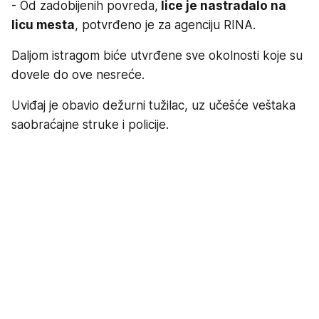
- Od zadobijenih povreda,
lice je nastradalo na
licu mesta
, potvrđeno je za agenciju RINA.
Daljom istragom biće utvrđene sve okolnosti koje su
dovele do ove nesreće.
Uviđaj je obavio dežurni tužilac, uz učešće veštaka
saobraćajne struke i policije.