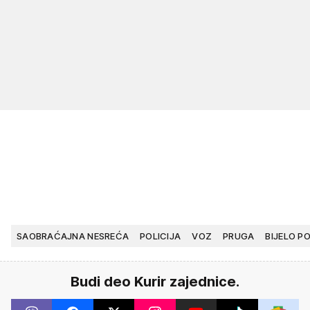
SAOBRAĆAJNA NESREĆA
POLICIJA
VOZ
PRUGA
BIJELO P
Budi deo Kurir zajednice.