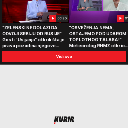
03:20
0
"ZELENSKI NE DOLAZI DA
"OSVEŽENJA NEMA,
ODVOJI SRBIJU OD RUSIJE"
OSTAJEMO POD UDAROM
Gosti "Usijanja" otkrili šta je
TOPLOTNOG TALASA!"
prava pozadina njegove
Meteorolog RHMZ otkrio
posete Beogradu
kakvo vreme nas čeka do
Vidi sve
kraja avgusta