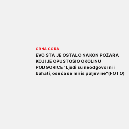
CRNA GORA
EVO ŠTA JE OSTALO NAKON POŽARA
KOJI JE OPUSTOŠIO OKOLINU
PODGORICE "Ljudi su neodgovorni i
bahati, oseća se miris paljevine"(FOTO)