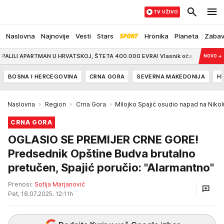
TV UŽIVO
Naslovna
Najnovije
Vesti
Stars
Hronika
Planeta
Zaba
APARTMAN U HRVATSKOJ, ŠTETA 400.000 EVRA! Vlasnik očajan, a onda mu je stiga
NOVO
→
BOSNA I HERCEGOVINA
CRNA GORA
SEVERNA MAKEDONIJA
H
Naslovna
Region
Crna Gora
Milojko Spajić osudio napad na Niko
CRNA GORA
OGLASIO SE PREMIJER CRNE GORE!
Predsednik Opštine Budva brutalno
pretučen, Spajić poručio: "Alarmantno"
Prenosi:
Sofija Marjanović
Pet, 18.07.2025. 12:11h