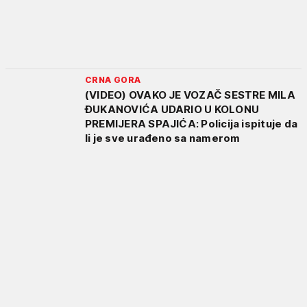
CRNA GORA
(VIDEO) OVAKO JE VOZAČ SESTRE MILA
ĐUKANOVIĆA UDARIO U KOLONU
PREMIJERA SPAJIĆA: Policija ispituje da
li je sve urađeno sa namerom