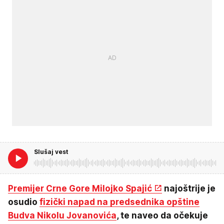
Slušaj vest
Premijer Crne Gore Milojko Spajić
najoštrije je
osudio
fizički napad na predsednika opštine
Budva Nikolu Jovanovića
, te naveo da očekuje