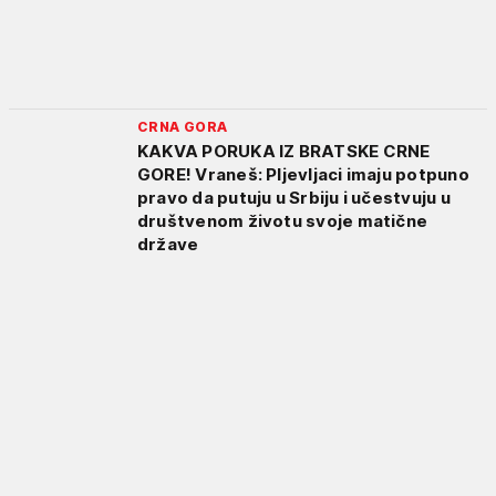
CRNA GORA
KAKVA PORUKA IZ BRATSKE CRNE
GORE! Vraneš: Pljevljaci imaju potpuno
pravo da putuju u Srbiju i učestvuju u
društvenom životu svoje matične
države