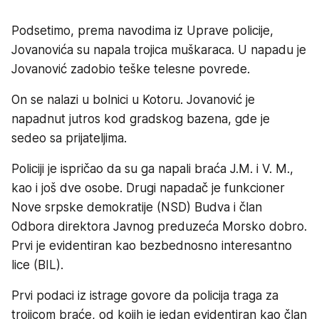
Podsetimo, prema navodima iz Uprave policije,
Jovanovića su napala trojica muškaraca. U napadu je
Jovanović zadobio teške telesne povrede.
On se nalazi u bolnici u Kotoru. Jovanović je
napadnut jutros kod gradskog bazena, gde je
sedeo sa prijateljima.
Policiji je ispričao da su ga napali braća J.M. i V. M.,
kao i još dve osobe. Drugi napadač je funkcioner
Nove srpske demokratije (NSD) Budva i član
Odbora direktora Javnog preduzeća Morsko dobro.
Prvi je evidentiran kao bezbednosno interesantno
lice (BIL).
Prvi podaci iz istrage govore da policija traga za
trojicom braće, od kojih je jedan evidentiran kao član