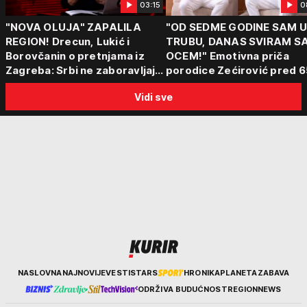
03:15
0
"NOVA OLUJA" ZAPALILA
"OD SEDME GODINE SAM 
REGION! Drecun, Lukić i
TRUBU, DANAS SVIRAM S
Borovčanin o pretnjama iz
OCEM!" Emotivna priča
Zagreba: Srbi ne zaboravljaju
porodice Zećirović pred 6
progon
Sabor trubača u Guči
Vidi sve
Kurir
NASLOVNA
NAJNOVIJE
VESTI
STARS
HRONIKA
PLANETA
ZABAVA
ODRŽIVA BUDUĆNOST
REGION
NEWS