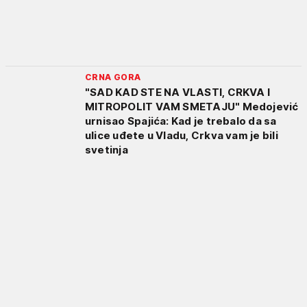
CRNA GORA
"SAD KAD STE NA VLASTI, CRKVA I
MITROPOLIT VAM SMETAJU" Medojević
urnisao Spajića: Kad je trebalo da sa
ulice uđete u Vladu, Crkva vam je bili
svetinja