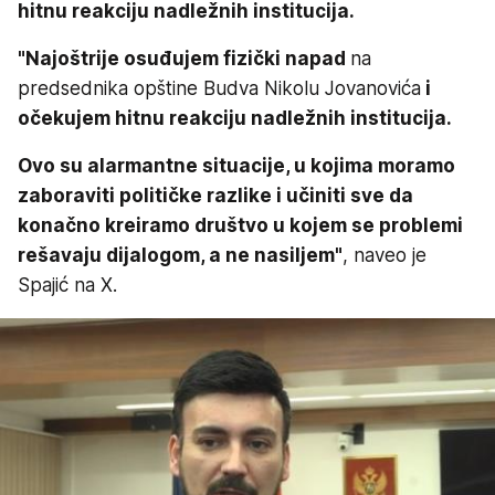
hitnu reakciju nadležnih institucija.
"Najoštrije osuđujem fizički napad
na
predsednika opštine Budva Nikolu Jovanovića
i
očekujem hitnu reakciju nadležnih institucija.
Ovo su alarmantne situacije, u kojima moramo
zaboraviti političke razlike i učiniti sve da
konačno kreiramo društvo u kojem se problemi
rešavaju dijalogom, a ne nasiljem"
, naveo je
Spajić na X.