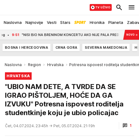
TV UŽIVO
Naslovna
Najnovije
Vesti
Stars
Hronika
Planeta
Zaba
1
"NISI BIO NA BRENINOM KONCERTU AKO NIJE PALA PRED TOBOM" Lepa Brena podigla
NOVO
→
BOSNA I HERCEGOVINA
CRNA GORA
SEVERNA MAKEDONIJA
H
Naslovna
Region
Hrvatska
Potresna ispovest roditelja studentkin
HRVATSKA
"UBIO NAM DETE, A TVRDE DA SE
IGRAO PIŠTOLJEM, HOĆE DA GA
IZVUKU" Potresna ispovest roditelja
studentkinje koju je ubio policajac
1
Čet, 04.07.2024. 23:45h
→ Pet, 05.07.2024. 21:19h