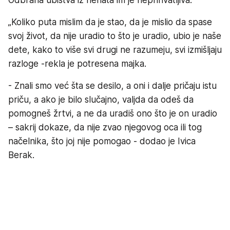
Odbrana ubistva iz nehata im je neprihvatljiva.
„Koliko puta mislim da je stao, da je mislio da spase
svoj život, da nije uradio to što je uradio, ubio je naše
dete, kako to više svi drugi ne razumeju, svi izmišljaju
razloge -rekla je potresena majka.
- Znali smo već šta se desilo, a oni i dalje pričaju istu
priču, a ako je bilo slučajno, valjda da odeš da
pomogneš žrtvi, a ne da uradiš ono što je on uradio
– sakrij dokaze, da nije zvao njegovog oca ili tog
načelnika, što joj nije pomogao - dodao je Ivica
Berak.