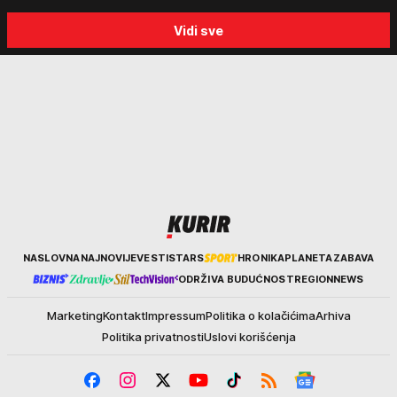
Vidi sve
Kurir
NASLOVNA
NAJNOVIJE
VESTI
STARS
HRONIKA
PLANETA
ZABAVA
ODRŽIVA BUDUĆNOST
REGION
NEWS
Marketing
Kontakt
Impressum
Politika o kolačićima
Arhiva
Politika privatnosti
Uslovi korišćenja