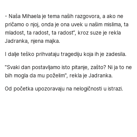
- Naša Mihaela je tema naših razgovora, a ako ne
pričamo o njoj, onda je ona uvek u našim mislima, ta
mladost, ta radost, ta radost“, kroz suze je rekla
Jadranka, njena majka.
I dalje teško prihvataju tragediju koja ih je zadesila.
"Svaki dan postavljamo isto pitanje, zašto? Ni ja to ne
bih mogla da mu poželim", rekla je Jadranka.
Od početka upozoravaju na nelogičnosti u istrazi.