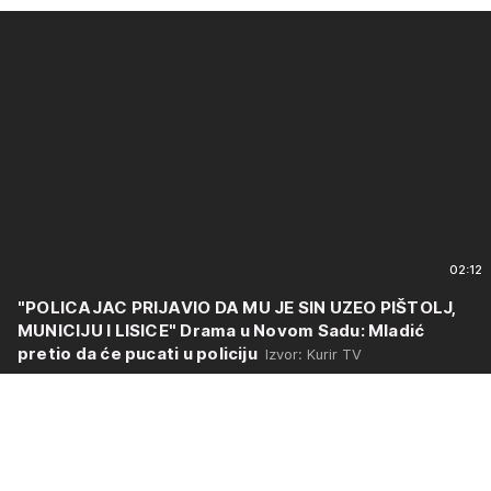
02:12
"POLICAJAC PRIJAVIO DA MU JE SIN UZEO PIŠTOLJ,
MUNICIJU I LISICE" Drama u Novom Sadu: Mladić
pretio da će pucati u policiju
Izvor: Kurir TV