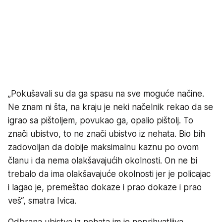
„Pokušavali su da ga spasu na sve moguće načine.
Ne znam ni šta, na kraju je neki načelnik rekao da se
igrao sa pištoljem, povukao ga, opalio pištolj. To
znači ubistvo, to ne znači ubistvo iz nehata. Bio bih
zadovoljan da dobije maksimalnu kaznu po ovom
članu i da nema olakšavajućih okolnosti. On ne bi
trebalo da ima olakšavajuće okolnosti jer je policajac
i lagao je, premeštao dokaze i prao dokaze i prao
veš“, smatra Ivica.