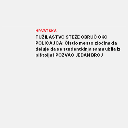
HRVATSKA
TUŽILAŠTVO STEŽE OBRUČ OKO
POLICAJCA: Čistio mesto zločina da
deluje da se studentkinja sama ubila iz
pištolja i POZVAO JEDAN BROJ