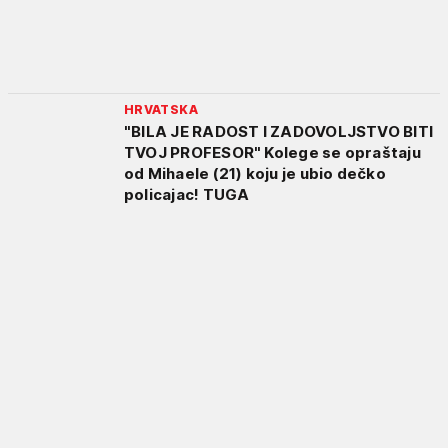
HRVATSKA
"BILA JE RADOST I ZADOVOLJSTVO BITI
TVOJ PROFESOR" Kolege se opraštaju
od Mihaele (21) koju je ubio dečko
policajac! TUGA