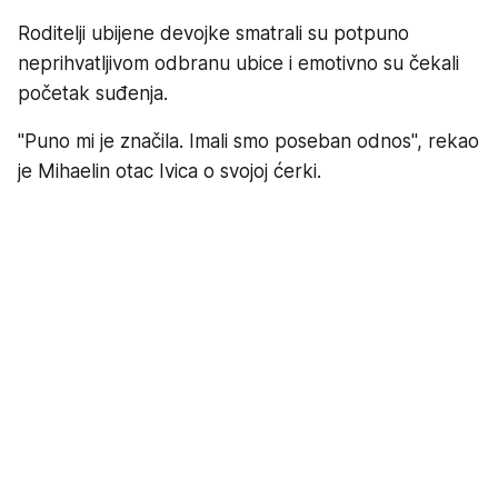
Roditelji ubijene devojke smatrali su potpuno
neprihvatljivom odbranu ubice i emotivno su čekali
početak suđenja.
"Puno mi je značila. Imali smo poseban odnos", rekao
je Mihaelin otac Ivica o svojoj ćerki.