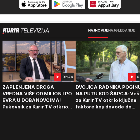
NAJNOVIJE
NAJGLEDANIJE
02:44
0
ZAPLENJENA DROGA
DVOJICA RADNIKA POGIN
VREDNA VIŠE OD MILION I PO
NA PUTU KOD ŠAPCA: Veš
EVRA U DOBANOVCIMA!
za Kurir TV otkrio ključne
Pukovnik za Kurir TV otkrio
faktore koji dovode do
kako funkcionišu kriminalne
tragedija: "Vozaču može d
grupe: "Važno je otkriti ceo
padne mrak na oči od umo
lanac"