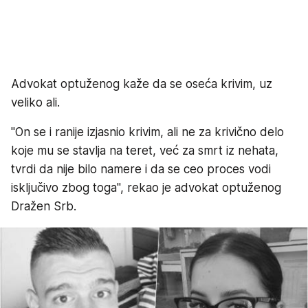
Advokat optuženog kaže da se oseća krivim, uz
veliko ali.
"On se i ranije izjasnio krivim, ali ne za krivično delo
koje mu se stavlja na teret, već za smrt iz nehata,
tvrdi da nije bilo namere i da se ceo proces vodi
isključivo zbog toga", rekao je advokat optuženog
Dražen Srb.