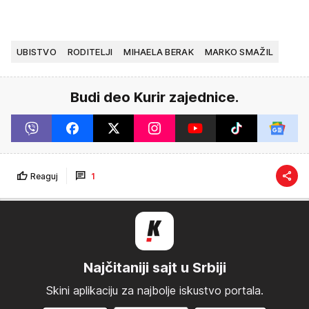
UBISTVO
RODITELJI
MIHAELA BERAK
MARKO SMAŽIL
Budi deo Kurir zajednice.
Reaguj
1
Najčitaniji sajt u Srbiji
Skini aplikaciju za najbolje iskustvo portala.