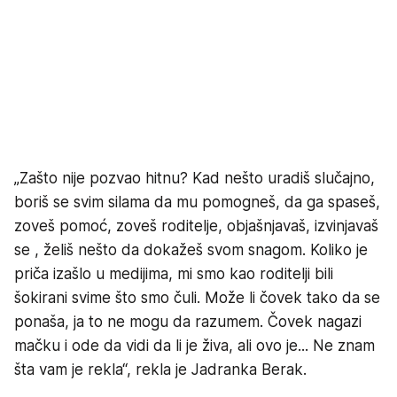
„Zašto nije pozvao hitnu? Kad nešto uradiš slučajno,
boriš se svim silama da mu pomogneš, da ga spaseš,
zoveš pomoć, zoveš roditelje, objašnjavaš, izvinjavaš
se , želiš nešto da dokažeš svom snagom. Koliko je
priča izašlo u medijima, mi smo kao roditelji bili
šokirani svime što smo čuli. Može li čovek tako da se
ponaša, ja to ne mogu da razumem. Čovek nagazi
mačku i ode da vidi da li je živa, ali ovo je... Ne znam
šta vam je rekla“, rekla je Jadranka Berak.