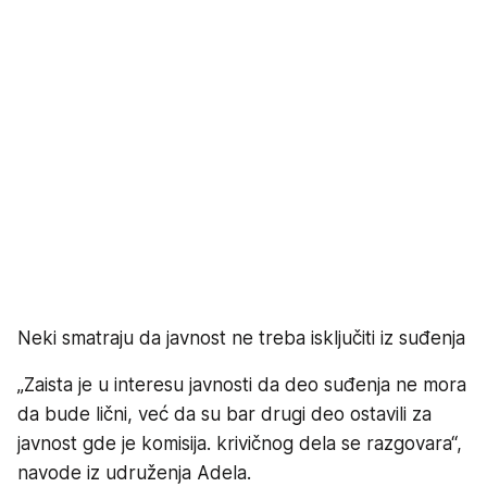
Neki smatraju da javnost ne treba isključiti iz suđenja
„Zaista je u interesu javnosti da deo suđenja ne mora
da bude lični, već da su bar drugi deo ostavili za
javnost gde je komisija. krivičnog dela se razgovara“,
navode iz udruženja Adela.