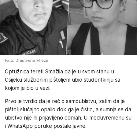
Foto: Drustvene Mreže
Optužnica tereti Smažila da je u svom stanu u
Osijeku službenim pištoljem ubio studentkinju sa
kojom je bio u vezi.
Prvo je tvrdio da je reč o samoubistvu, zatim da je
pištolj slučajno opalio dok ga je čistio, a sumnja se da
ubistvo nije ni prijavljeno odmah. U međuvremenu su
i WhatsApp poruke postale javne.