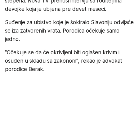
stepena. Nova TV prenosi intervju sa roditeljima
devojke koja je ubijena pre devet meseci.
Suđenje za ubistvo koje je šokiralo Slavoniju odvijaće
se iza zatvorenih vrata. Porodica očekuje samo
jedno.
"Očekuje se da će okrivljeni biti oglašen krivim i
osuđen u skladu sa zakonom", rekao je advokat
porodice Berak.