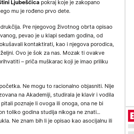
tini Ljubešćica
pokraj koje je zakopano
 nego mu je rođeno prvo dete.
a drukčija. Pre njegovog životnog obrta opisao
ovanog, pevao je u klapi sedam godina, od
okušavali kontaktirati, kao i njegova porodica,
željni. Ovo je šok za nas. Mozak ti ovakve
ihvatiti – priča muškarac koji je imao priliku
početka. Ne mogu to racionalno objasniti. Nije
ovana na Akademiji, studirala je klavir i vodila
 pitali poznaje li ovoga ili onoga, ona ne bi
 toliko godina studija nikoga ne znati...
la. Ne znam bih li je opisao kao asocijalnu ili