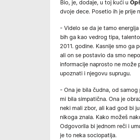
Bio, je, dodaje, u toj kući u
Opš
dvoje dece. Posetio ih je prije
- Videlo se da je tamo energij
bih ga kao vedrog tipa, talent
2011. godine. Kasnije smo ga p
ali on se postavio da smo nepo
informacije naprosto ne može pr
upoznati i njegovu suprugu.
- Ona je bila čudna, od samog 
mi bila simpatična. Ona je obraz
neki mali zbor, ali kad god bi ju
nikoga znala. Kako možeš nakon
Odgovorila bi jednom reči i umuk
je to neka sociopatija.