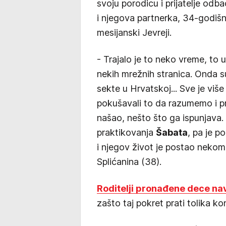
svoju porodicu i prijatelje odb
i njegova partnerka, 34-godiš
mesijanski Jevreji.
- Trajalo je to neko vreme, t
nekih mrežnih stranica. Onda s
sekte u Hrvatskoj... Sve je više
pokušavali to da razumemo i pr
našao, nešto što ga ispunjava. 
praktikovanja
Šabata
, pa je p
i njegov život je postao nekom
Splićanina (38).
Roditelji pronađene dece na
zašto taj pokret prati tolika k