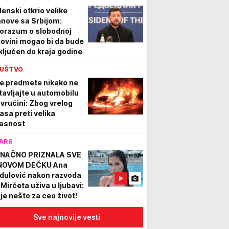
lenski otkrio velike
anove sa Srbijom:
orazum o slobodnoj
govini mogao bi da bude
ključen do kraja godine
UŠTVO
e predmete nikako ne
tavljajte u automobilu
 vrućini: Zbog vrelog
lasa preti velika
asnost
ARS
NAČNO PRIZNALA SVE
NOVOM DEČKU Ana
dulović nakon razvoda
 Mirčeta uživa u ljubavi:
 je nešto za ceo život!
Sve najnovije vesti