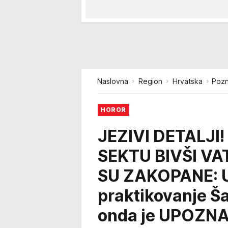
Naslovna
Region
Hrvatska
Pozn
HOROR
JEZIVI DETALJI
SEKTU BIVŠI VA
SU ZAKOPANE: U
praktikovanje Šab
onda je UPOZNA