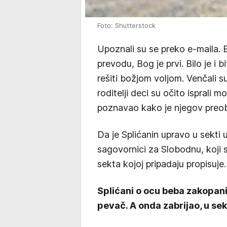
Foto: Shutterstock
Upoznali su se preko e-maila. B
prevodu, Bog je prvi. Bilo je i 
rešiti božjom voljom. Venčali 
roditelji deci su očito isprali 
poznavao kako je njegov preob
Da je Splićanin upravo u sekti up
sagovornici za Slobodnu, koji s
sekta kojoj pripadaju propisuje.
Splićani o ocu beba zakopanih
pevač. A onda zabrijao, u sekt