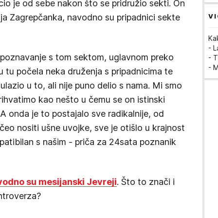
acio je od sebe nakon što se pridružio sekti. On
VI
nja Zagrepčanka, navodno su pripadnici sekte
Ka
- 
o upoznavanje s tom sektom, uglavnom preko
- T
- 
u tu počela neka druženja s pripadnicima te
 ulazio u to, ali nije puno delio s nama. Mi smo
ihvatimo kao nešto u čemu se on istinski
A onda je to postajalo sve radikalnije, od
očeo nositi ušne uvojke, sve je otišlo u krajnost
patibilan s našim - priča za 24sata poznanik
vodno su mesijanski Jevreji
. Što to znači i
ontroverza?