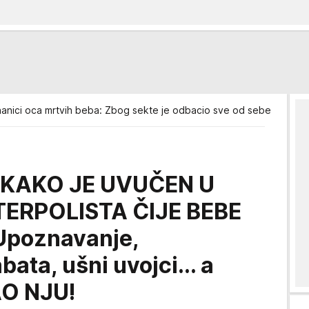
anici oca mrtvih beba: Zbog sekte je odbacio sve od sebe
! KAKO JE UVUČEN U
TERPOLISTA ČIJE BEBE
poznavanje,
ata, ušni uvojci... a
O NJU!