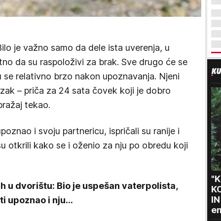
ilo je važno samo da dele ista uverenja, u
bitno da su raspoloživi za brak. Sve drugo će se
su se relativno brzo nakon upoznavanja. Njeni
mozak – priča za 24 sata čovek koji je dobro
ražaj tekao.
oznao i svoju partnericu, ispričali su ranije i
u otkrili kako se i oženio za nju po obredu koji
"
 u dvorištu: Bio je uspešan vaterpolista,
K
I
i upoznao i nju...
em
po