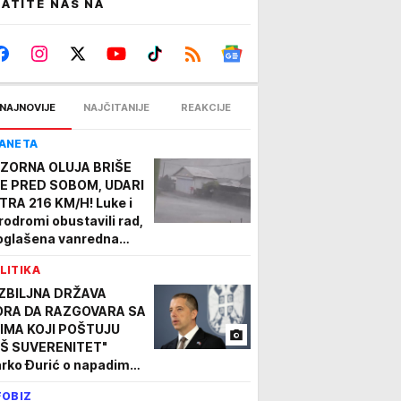
ATITE NAS NA
NAJNOVIJE
NAJČITANIJE
REAKCIJE
ANETA
ZORNA OLUJA BRIŠE
E PRED SOBOM, UDARI
TRA 216 KM/H! Luke i
rodromi obustavili rad,
oglašena vanredna
tuacija! Kina se sprema
LITIKA
 NAJGORE! (VIDEO)
ZBILJNA DRŽAVA
RA DA RAZGOVARA SA
IMA KOJI POŠTUJU
Š SUVERENITET"
rko Đurić o napadima
 Vučića zbog susreta
FOBIZ
 Zelenskim