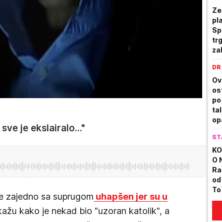
Ze
pl
Sp
tr
za
DR
Ov
os
po
ta
op
ve je ekslairalo..."
ST
KO
O 
Ra
od
To
 je zajedno sa suprugom
uhapšen jer su u
 kažu kako je nekad bio "uzoran katolik", a