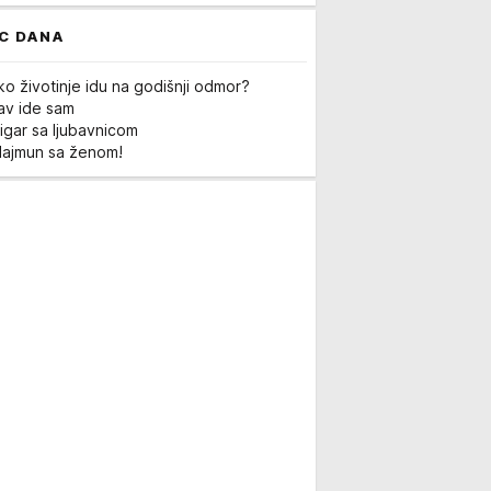
C DANA
ko životinje idu na godišnji odmor?
Lav ide sam
igar sa ljubavnicom
Majmun sa ženom!