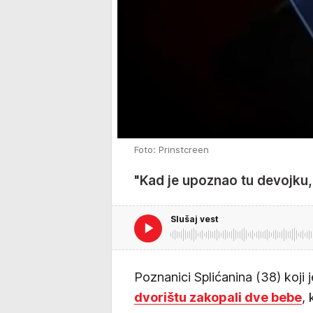
Foto: Prinstcreen
"Kad je upoznao tu devojku, s
Slušaj vest
Poznanici Splićanina (38) koji
dvorištu zakopali dve bebe
,