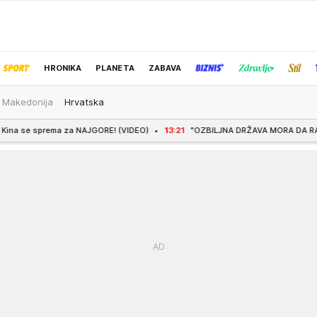
HRONIKA
PLANETA
ZABAVA
 Makedonija
Hrvatska
IZBOR UREDNIKA
a NAJGORE! (VIDEO)
13:21
"OZBILJNA DRŽAVA MORA DA RAZGOVARA SA SVIMA 