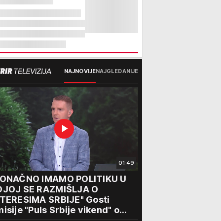
NAJNOVIJE
NAJGLEDANIJE
01:49
KONAČNO IMAMO POLITIKU U
OJOJ SE RAZMIŠLJA O
NTERESIMA SRBIJE" Gosti
isije "Puls Srbije vikend" o
seti Zelenskog Beogradu: