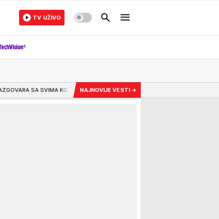
TV UŽIVO
KOJI POŠTUJU NAŠ SUVERENITET" Marko Đurić o napadima na Vučića zbog su
NAJNOVIJE VESTI
→