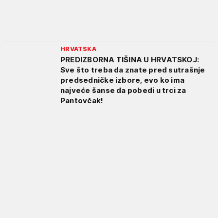
HRVATSKA
PREDIZBORNA TIŠINA U HRVATSKOJ:
Sve što treba da znate pred sutrašnje
predsedničke izbore, evo ko ima
najveće šanse da pobedi u trci za
Pantovčak!