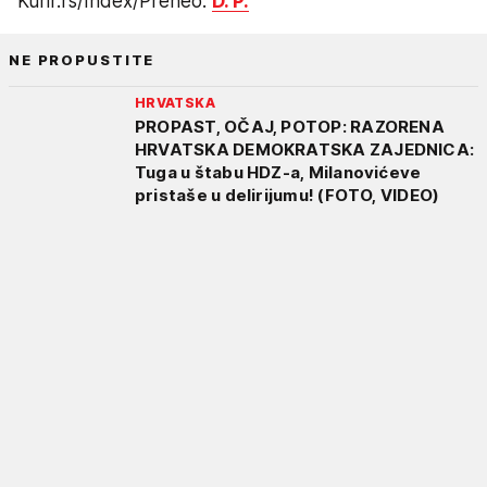
Kurir.rs/Index/Preneo:
D. P.
NE PROPUSTITE
HRVATSKA
PROPAST, OČAJ, POTOP: RAZORENA
HRVATSKA DEMOKRATSKA ZAJEDNICA:
Tuga u štabu HDZ-a, Milanovićeve
pristaše u delirijumu! (FOTO, VIDEO)