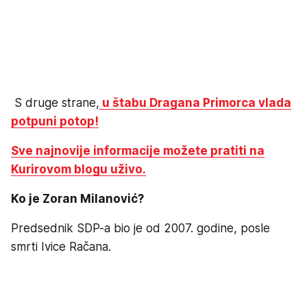
S druge strane,
u štabu Dragana Primorca vlada
potpuni potop!
Sve najnovije informacije možete pratiti na
Kurirovom blogu uživo.
Ko je Zoran Milanović?
Predsednik SDP-a bio je od 2007. godine, posle
smrti Ivice Račana.