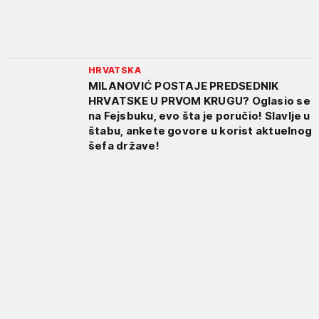
HRVATSKA
MILANOVIĆ POSTAJE PREDSEDNIK
HRVATSKE U PRVOM KRUGU? Oglasio se
na Fejsbuku, evo šta je poručio! Slavlje u
štabu, ankete govore u korist aktuelnog
šefa države!