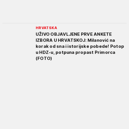
HRVATSKA
UŽIVO OBJAVLJENE PRVE ANKETE
IZBORA U HRVATSKOJ: Milanović na
korak od sna i istorijske pobede! Potop
u HDZ-u, potpuna propast Primorca
(FOTO)