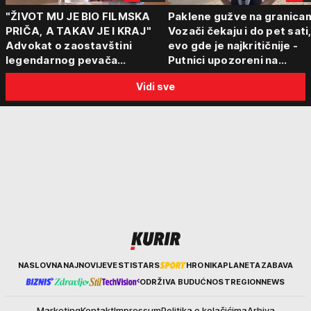
"ŽIVOT MU JE BIO FILMSKA
Paklene gužve na granica
PRIČA, A TAKAV JE I KRAJ"
Vozači čekaju i do pet sati
Advokat o zaostavštini
evo gde je najkritičnije -
legendarnog pevača
Putnici upozoreni na
Predraga Živkovića Tozovca:
alternativne prelaze
Vidi sve
"Isključenje iz testamenta je
moguće"
Kurir
NASLOVNA
NAJNOVIJE
VESTI
STARS
HRONIKA
PLANETA
ZABAVA
ODRŽIVA BUDUĆNOST
REGION
NEWS
Marketing
Kontakt
Impressum
Politika o kolačićima
Arhiva