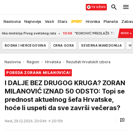
TV UŽIVO
Naslovna
Najnovije
Vesti
Stars
Hronika
Planeta
Zaba
sterija Prvog svetskog rata
10:59
"ĐOKOVIĆ PREDLAŽE TO? INTERESANTNO!" Nov
NOVO
→
BOSNA I HERCEGOVINA
CRNA GORA
SEVERNA MAKEDONIJA
H
Naslovna
Region
Hrvatska
Rezultati hrvatskih izbora
POBEDA ZORANA MILANOVIĆA!
I DALJE BEZ DRUGOG KRUGA? ZORAN
MILANOVIĆ IZNAD 50 ODSTO: Topi se
prednost aktuelnog šefa Hrvatske,
hoće li uspeti da sve završi večeras?
Ned, 29.12.2024. 20:04h
→ 20:15h