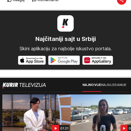
Najčitaniji sajt u Srbiji
Skini aplikaciju za najbolje iskustvo portala.
NAJNOVIJE
NAJGLEDANIJE
01:21
0