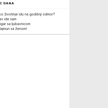
C DANA
ko životinje idu na godišnji odmor?
Lav ide sam
igar sa ljubavnicom
Majmun sa ženom!