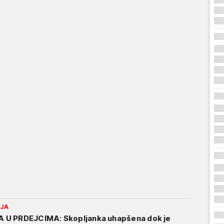
IJA
 U PRDEJCIMA: Skopljanka uhapšena dok je