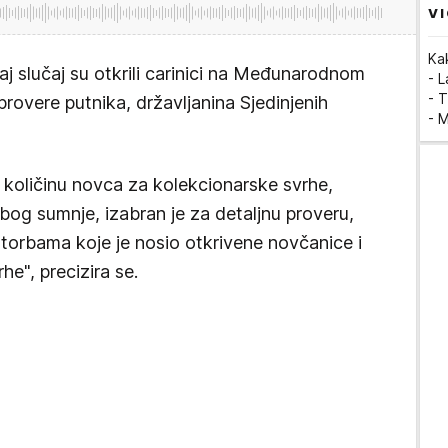
VI
Ka
aj slučaj su otkrili carinici na Međunarodnom
- 
- T
rovere putnika, državljanina Sjedinjenih
- 
ku količinu novca za kolekcionarske svrhe,
bog sumnje, izabran je za detaljnu proveru,
 torbama koje je nosio otkrivene novčanice i
he", precizira se.