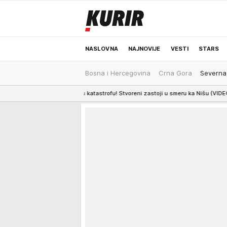
NASLOVNA
NAJNOVIJE
VESTI
STARS
Bosna i Hercegovina
Crna Gora
Severna
ODRŽIVA BUDUĆNOST
REGION
NEWS
li veću katastrofu! Stvoreni zastoji u smeru ka Nišu (VIDEO)
17:38
SKAND