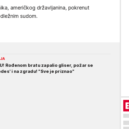
nika, američkog državljanina, pokrenut
adležnim sudom.
IJA
 Rođenom bratu zapalio gliser, požar se
des' i na zgradu! "Sve je priznao"