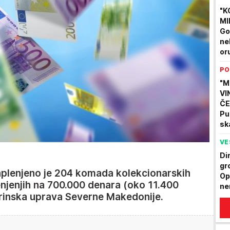
"K
MI
Go
ne
or
gr
PO
od
"M
VI
ČE
Pu
sk
Kn
VE
re
ND
Di
gr
lenjeno je 204 komada kolekcionarskih
Op
njenjih na 700.000 denara (oko 11.400
ne
arinska uprava Severne Makedonije.