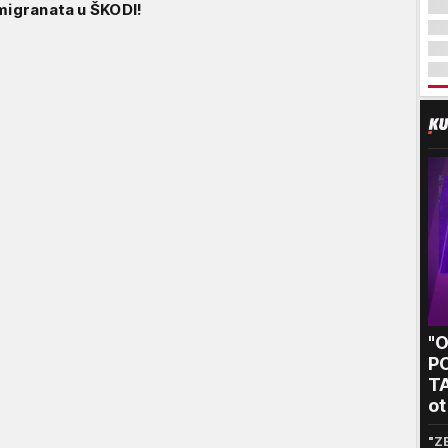
 migranata u ŠKODI!
"
P
T
ot
kr
"Z