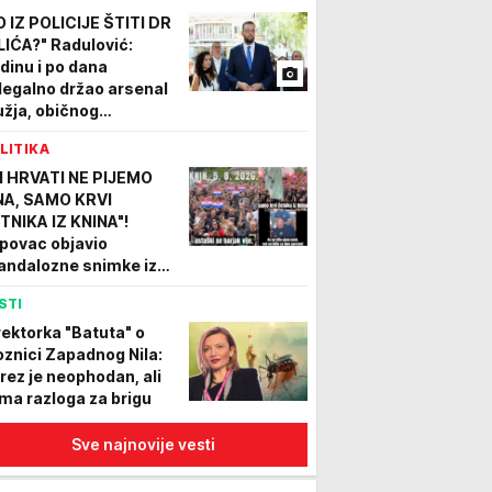
O IZ POLICIJE ŠTITI DR
LIĆA?" Radulović:
dinu i po dana
legalno držao arsenal
užja, običnog
ađanina kažnjavaju
LITIKA
mah
I HRVATI NE PIJEMO
NA, SAMO KRVI
TNIKA IZ KNINA"!
povac objavio
andalozne snimke iz
ina: Hoće li država
STI
agovati na veličanje
H? (VIDEO)
rektorka "Batuta" o
oznici Zapadnog Nila:
rez je neophodan, ali
ma razloga za brigu
Sve najnovije vesti