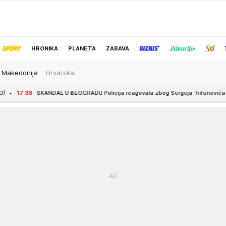
HRONIKA
PLANETA
ZABAVA
 Makedonija
Hrvatska
IZBOR UREDNIKA
AL U BEOGRADU Policija reagovala zbog Sergeja Trifunovića i njegove Isidore: S