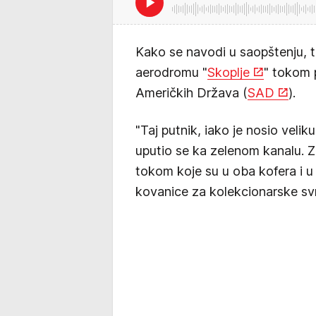
Kako se navodi u saopštenju, t
aerodromu "
Skoplje
" tokom p
Američkih Država (
SAD
).
"Taj putnik, iako je nosio veli
uputio se ka zelenom kanalu. Z
tokom koje su u oba kofera i u
kovanice za kolekcionarske svr