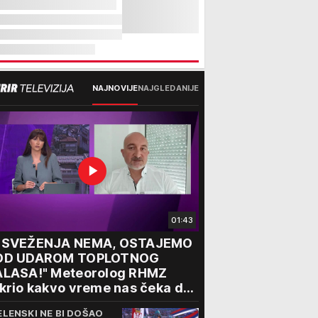
NAJNOVIJE
NAJGLEDANIJE
01:43
OSVEŽENJA NEMA, OSTAJEMO
OD UDAROM TOPLOTNOG
ALASA!" Meteorolog RHMZ
krio kakvo vreme nas čeka do
aja avgusta
ELENSKI NE BI DOŠAO