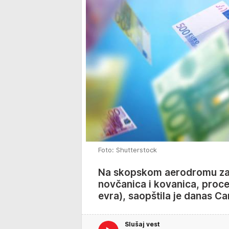
Foto: Shutterstock
Na skopskom aerodromu zap
novčanica i kovanica, proce
evra), saopštila je danas C
Slušaj vest