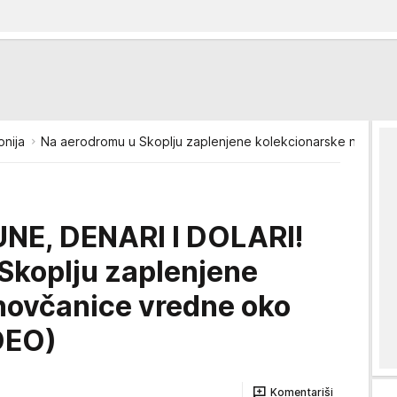
nija
Na aerodromu u Skoplju zaplenjene kolekcionarske novčan
UNE, DENARI I DOLARI!
Skoplju zaplenjene
novčanice vredne oko
DEO)
Komentariši