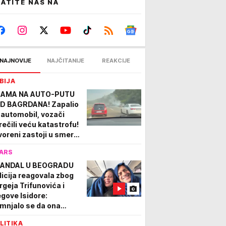
ATITE NAS NA
NAJNOVIJE
NAJČITANIJE
REAKCIJE
BIJA
AMA NA AUTO-PUTU
D BAGRDANA! Zapalio
 automobil, vozači
rečili veću katastrofu!
voreni zastoji u smeru
 Nišu (VIDEO)
ARS
ANDAL U BEOGRADU
licija reagovala zbog
rgeja Trifunovića i
egove Isidore:
mnjalo se da ona
ADE: Slučajno mi upalo
LITIKA
esu...