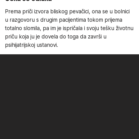
Prema priči izvora bliskog pevačici, ona se u bolnici
u razgovoru s drugim pacijentima tokom prijema
totalno slomila, pa im je ispričala i svoju tešku životnu
priču koja ju je dovela do toga da završi u
psihijatrijskoj ustanovi.