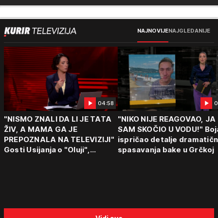
NAJNOVIJE
NAJGLEDANIJE
04:58
0
"NISMO ZNALI DA LI JE TATA
"NIKO NIJE REAGOVAO, JA
ŽIV, A MAMA GA JE
SAM SKOČIO U VODU!" Boj
PREPOZNALA NA TELEVIZIJI"
ispričao detalje dramatič
Gosti Usijanja o "Oluji",
spasavanja bake u Grčkoj
egzodusu Srba i stravičnim
svedočenjima