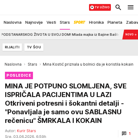
TV UŽIVO
Naslovna
Najnovije
Vesti
Stars
Hronika
Planeta
Zaba
OG ŽIVOTA U SVOJ DOM! Mlada majka iz Bajine Bašte dobila državnu pomoć za p
NOVO
→
RIJALITI
TV ŠOU
Naslovna
Stars
Mina Kostić priznala u bolnici da je koristila kokain
POSLEDICE
MINA JE POTPUNO SLOMLJENA, SVE
ISPRIČALA PACIJENTIMA U LAZI
Otkriveni potresni i šokantni detalji -
"Ponavljala je samo ovu SABLASNU
rečenicu" ŠMRKALA I KOKAIN
Autor:
Kurir Stars
1
Sre, 03.06.2026. 6:59h