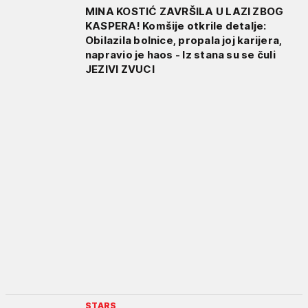
MINA KOSTIĆ ZAVRŠILA U LAZI ZBOG
KASPERA! Komšije otkrile detalje:
Obilazila bolnice, propala joj karijera,
napravio je haos - Iz stana su se čuli
JEZIVI ZVUCI
STARS