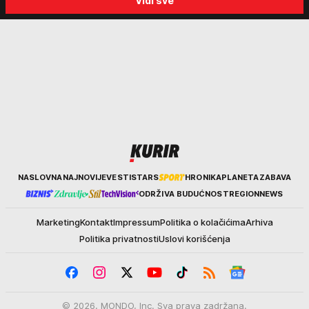
Vidi sve
Kurir
NASLOVNA
NAJNOVIJE
VESTI
STARS
HRONIKA
PLANETA
ZABAVA
ODRŽIVA BUDUĆNOST
REGION
NEWS
Marketing
Kontakt
Impressum
Politika o kolačićima
Arhiva
Politika privatnosti
Uslovi korišćenja
© 2026. MONDO, Inc. Sva prava zadržana.