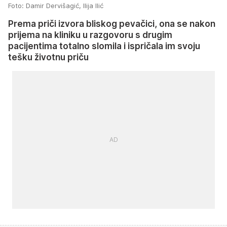
Foto: Damir Dervišagić, Ilija Ilić
Prema priči izvora bliskog pevačici, ona se nakon
prijema na kliniku u razgovoru s drugim
pacijentima totalno slomila i ispričala im svoju
tešku životnu priču