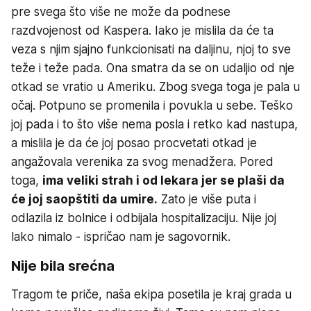
pre svega što više ne može da podnese
razdvojenost od Kaspera. Iako je mislila da će ta
veza s njim sjajno funkcionisati na daljinu, njoj to sve
teže i teže pada. Ona smatra da se on udaljio od nje
otkad se vratio u Ameriku. Zbog svega toga je pala u
očaj. Potpuno se promenila i povukla u sebe. Teško
joj pada i to što više nema posla i retko kad nastupa,
a mislila je da će joj posao procvetati otkad je
angažovala verenika za svog menadžera. Pored
toga,
ima veliki strah i od lekara jer se plaši da
će joj saopštiti da umire.
Zato je više puta i
odlazila iz bolnice i odbijala hospitalizaciju. Nije joj
lako nimalo - ispričao nam je sagovornik.
Nije bila srećna
Tragom te priče, naša ekipa posetila je kraj grada u