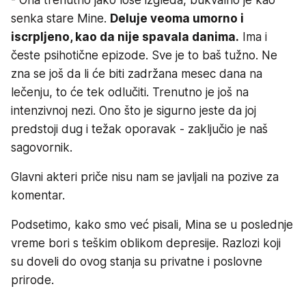
senka stare Mine.
Deluje veoma umorno i
iscrpljeno, kao da nije spavala danima.
Ima i
česte psihotične epizode. Sve je to baš tužno. Ne
zna se još da li će biti zadržana mesec dana na
lečenju, to će tek odlučiti. Trenutno je još na
intenzivnoj nezi. Ono što je sigurno jeste da joj
predstoji dug i težak oporavak - zaključio je naš
sagovornik.
Glavni akteri priče nisu nam se javljali na pozive za
komentar.
Podsetimo, kako smo već pisali, Mina se u poslednje
vreme bori s teškim oblikom depresije. Razlozi koji
su doveli do ovog stanja su privatne i poslovne
prirode.