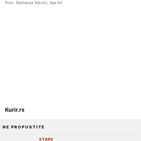
Foto: Nemanja Nikolić, Ilija Ilić
Kurir.rs
NE PROPUSTITE
STARS