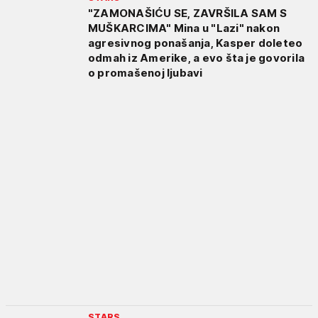
"ZAMONAŠIĆU SE, ZAVRŠILA SAM S
MUŠKARCIMA" Mina u "Lazi" nakon
agresivnog ponašanja, Kasper doleteo
odmah iz Amerike, a evo šta je govorila
o promašenoj ljubavi
STARS