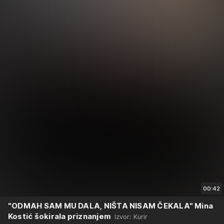
00:42
"ODMAH SAM MU DALA, NIŠTA NISAM ČEKALA" Mina
Kostić šokirala priznanjem
Izvor: Kurir