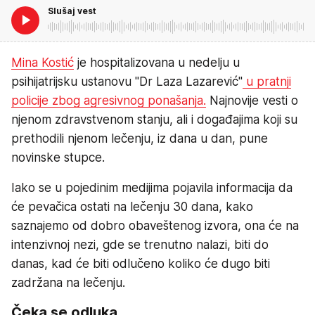
Slušaj vest
Mina Kostić
je hospitalizovana u nedelju u
psihijatrijsku ustanovu "Dr Laza Lazarević"
u pratnji
policije zbog agresivnog ponašanja.
Najnovije vesti o
njenom zdravstvenom stanju, ali i događajima koji su
prethodili njenom lečenju, iz dana u dan, pune
novinske stupce.
Iako se u pojedinim medijima pojavila informacija da
će pevačica ostati na lečenju 30 dana, kako
saznajemo od dobro obaveštenog izvora, ona će na
intenzivnoj nezi, gde se trenutno nalazi, biti do
danas, kad će biti odlučeno koliko će dugo biti
zadržana na lečenju.
Čeka se odluka