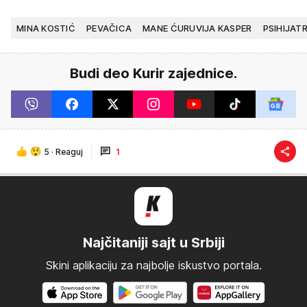
MINA KOSTIĆ
PEVAČICA
MANE ĆURUVIJA KASPER
PSIHIJAT
Budi deo Kurir zajednice.
5
·
Reaguj
1
Najčitaniji sajt u Srbiji
Skini aplikaciju za najbolje iskustvo portala.