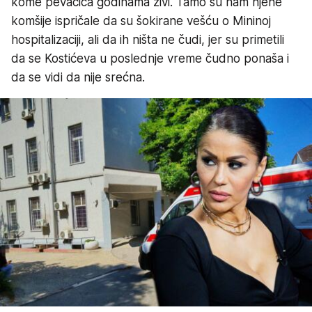
kome pevačica godinama živi. Tamo su nam njene
komšije ispričale da su šokirane vešću o Mininoj
hospitalizaciji, ali da ih ništa ne čudi, jer su primetili
da se Kostićeva u poslednje vreme čudno ponaša i
da se vidi da nije srećna.