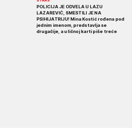
STARS
POLICIJA JE ODVELA U LAZU
LAZAREVIĆ, SMESTILI JE NA
PSIHIJATRIJU! Mina Kostić rođena pod
jednim imenom, predstavlja se
drugačije, a u ličnoj karti piše treće