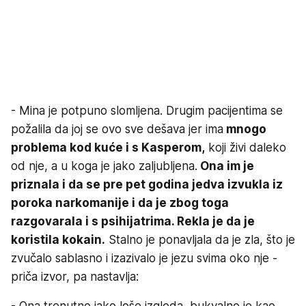
- Mina je potpuno slomljena. Drugim pacijentima se
požalila da joj se ovo sve dešava jer ima
mnogo
problema kod kuće i s Kasperom,
koji živi daleko
od nje, a u koga je jako zaljubljena.
Ona im je
priznala i da se pre pet godina jedva izvukla iz
poroka narkomanije i da je zbog toga
razgovarala i s psihijatrima. Rekla je da je
koristila kokain.
Stalno je ponavljala da je zla, što je
zvučalo sablasno i izazivalo je jezu svima oko nje -
priča izvor, pa nastavlja:
- Ona trenutno jako loše izgleda, bukvalno je kao