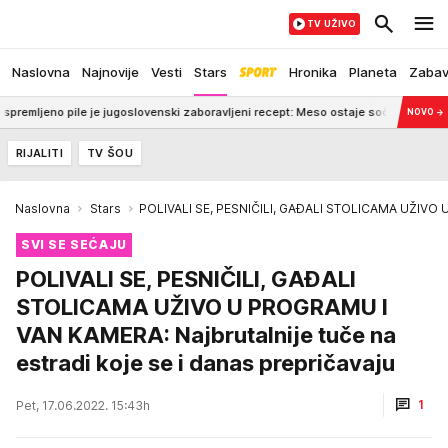
TV UŽIVO
Naslovna
Najnovije
Vesti
Stars
Hronika
Planeta
Zaba
le je jugoslovenski zaboravljeni recept: Meso ostaje sočno, a korica zlatna i hrs
NOVO
→
RIJALITI
TV ŠOU
Naslovna
Stars
POLIVALI SE, PESNIČILI, GAĐALI STOLICAMA UŽIVO U 
SVI SE SEĆAJU
POLIVALI SE, PESNIČILI, GAĐALI
STOLICAMA UŽIVO U PROGRAMU I
VAN KAMERA: Najbrutalnije tuče na
estradi koje se i danas prepričavaju
1
Pet, 17.06.2022. 15:43h