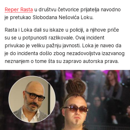
Reper Rasta
u društvu četvorice prijatelja navodno
je pretukao Slobodana Nešovića Loku.
Rasta i Loka dali su iskaze u policiji, a njihove priče
su se u potpunosti razlikovale. Ovaj incident
privukao je veliku pažnju javnosti. Loka je naveo da
je do incidenta došlo zbog nezadovoljstva izazvanog
neznanjem o tome šta su zapravo autorska prava.