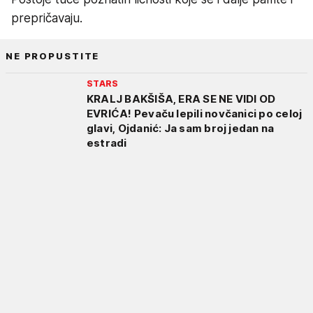
prepričavaju.
NE PROPUSTITE
STARS
KRALJ BAKŠIŠA, ERA SE NE VIDI OD
EVRIĆA! Pevaču lepili novčanici po celoj
glavi, Ojdanić: Ja sam broj jedan na
estradi