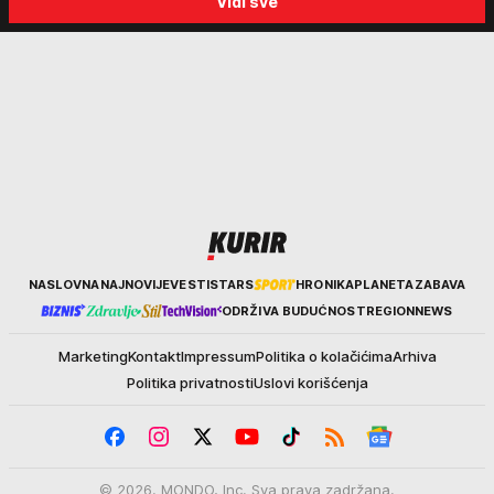
Vidi sve
kraja avgusta
Kurir
NASLOVNA
NAJNOVIJE
VESTI
STARS
HRONIKA
PLANETA
ZABAVA
ODRŽIVA BUDUĆNOST
REGION
NEWS
Marketing
Kontakt
Impressum
Politika o kolačićima
Arhiva
Politika privatnosti
Uslovi korišćenja
© 2026. MONDO, Inc. Sva prava zadržana.