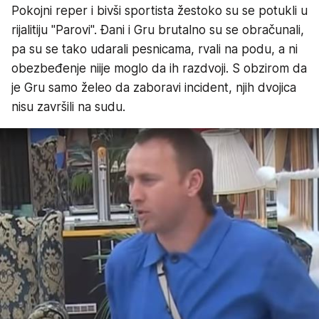
Pokojni reper i bivši sportista žestoko su se potukli u
rijalitiju "Parovi". Đani i Gru brutalno su se obračunali,
pa su se tako udarali pesnicama, rvali na podu, a ni
obezbeđenje niije moglo da ih razdvoji. S obzirom da
je Gru samo želeo da zaboravi incident, njih dvojica
nisu završili na sudu.