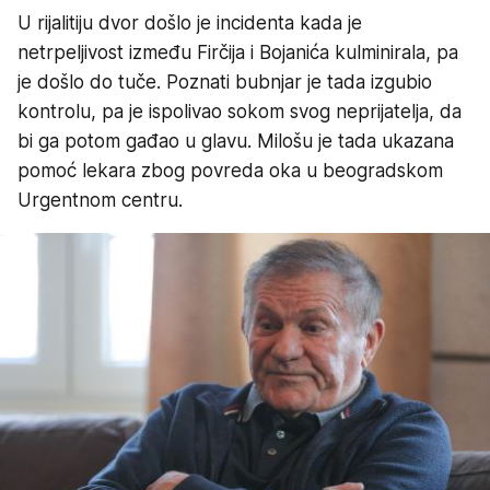
U rijalitiju dvor došlo je incidenta kada je
netrpeljivost između Firčija i Bojanića kulminirala, pa
je došlo do tuče. Poznati bubnjar je tada izgubio
kontrolu, pa je ispolivao sokom svog neprijatelja, da
bi ga potom gađao u glavu. Milošu je tada ukazana
pomoć lekara zbog povreda oka u beogradskom
Urgentnom centru.