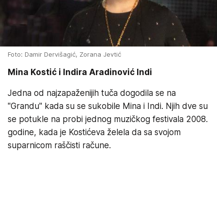
Foto: Damir Dervišagić, Zorana Jevtić
Mina Kostić i Indira Aradinović Indi
Jedna od najzapaženijih tuča dogodila se na
"Grandu" kada su se sukobile Mina i Indi. Njih dve su
se potukle na probi jednog muzičkog festivala 2008.
godine, kada je Kostićeva želela da sa svojom
suparnicom raščisti račune.