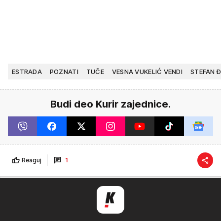
ESTRADA
POZNATI
TUČE
VESNA VUKELIĆ VENDI
STEFAN 
Budi deo Kurir zajednice.
Reaguj
1