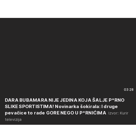
03:28
DARA BUBAMARA NIJE JEDINA KOJA ŠALJE P*RNO
SLIKE SPORTISTIMA! Novinarka šokirala: I druge
pevačice to rade GORE NEGO U P*RNIĆIMA
Izvor: Kurir
televizija