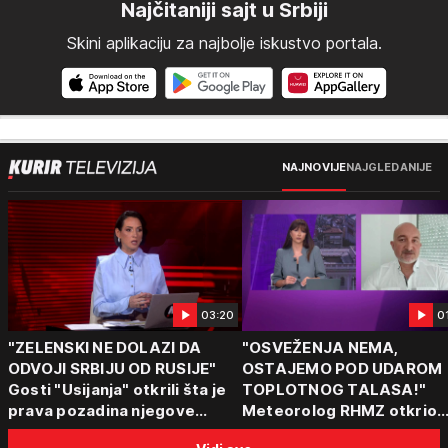
Najčitaniji sajt u Srbiji
Skini aplikaciju za najbolje iskustvo portala.
NAJNOVIJE
NAJGLEDANIJE
03:20
0
"ZELENSKI NE DOLAZI DA
"OSVEŽENJA NEMA,
ODVOJI SRBIJU OD RUSIJE"
OSTAJEMO POD UDAROM
Gosti "Usijanja" otkrili šta je
TOPLOTNOG TALASA!"
prava pozadina njegove
Meteorolog RHMZ otkrio
posete Beogradu
kakvo vreme nas čeka do