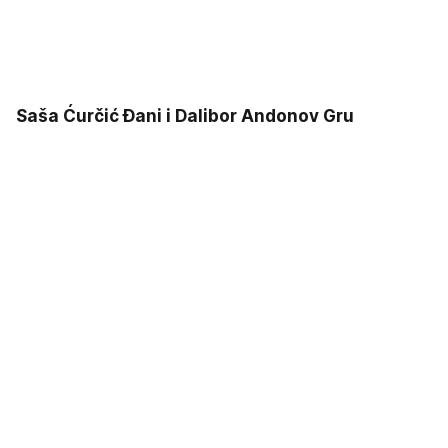
Saša Ćurčić Đani i Dalibor Andonov Gru