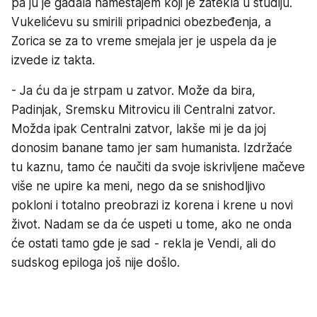
pa ju je gađala nameštajem koji je zatekla u studiju.
Vukelićevu su smirili pripadnici obezbeđenja, a
Zorica se za to vreme smejala jer je uspela da je
izvede iz takta.
- Ja ću da je strpam u zatvor. Može da bira,
Padinjak, Sremsku Mitrovicu ili Centralni zatvor.
Možda ipak Centralni zatvor, lakše mi je da joj
donosim banane tamo jer sam humanista. Izdržaće
tu kaznu, tamo će naučiti da svoje iskrivljene mačeve
više ne upire ka meni, nego da se snishodljivo
pokloni i totalno preobrazi iz korena i krene u novi
život. Nadam se da će uspeti u tome, ako ne onda
će ostati tamo gde je sad - rekla je Vendi, ali do
sudskog epiloga još nije došlo.