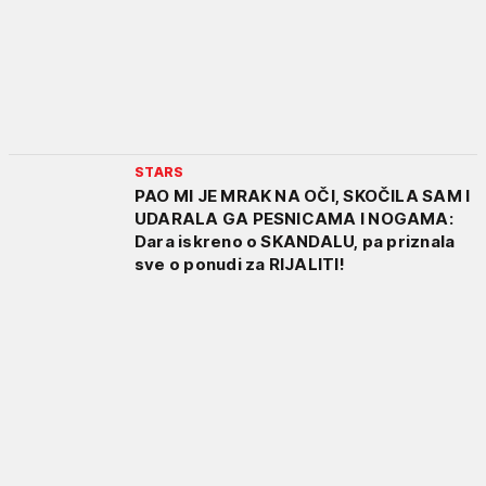
STARS
PAO MI JE MRAK NA OČI, SKOČILA SAM I
UDARALA GA PESNICAMA I NOGAMA:
Dara iskreno o SKANDALU, pa priznala
sve o ponudi za RIJALITI!