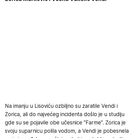
Na imanju u Lisoviću ozbiljno su zaratile Vendi i
Zorica, ali do najvećeg incidenta došlo je u studiju
gde su se pojavile obe učesnice "Farme". Zorica je
svoju suparnicu polila vodom, a Vendi je pobesnela