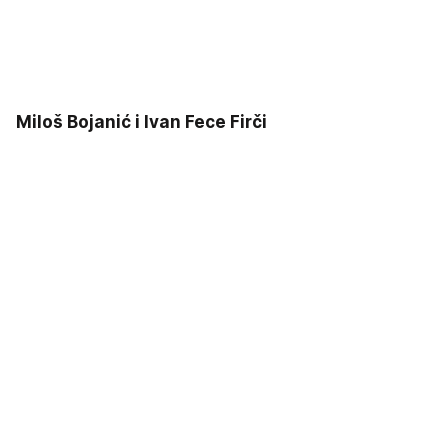
Miloš Bojanić i Ivan Fece Firči