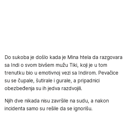
Do sukoba je došlo kada je Mina htela da razgovara
sa Indi o svom bivšem mužu Tiki, koji je u tom
trenutku bio u emotivnoj vezi sa Indirom. Pevačice
su se čupale, šutirale i gurale, a pripadnici
obezbeđenja su ih jedva razdvojili.
Njih dve nikada nisu završile na sudu, a nakon
incidenta samo su rešile da se ignorišu.