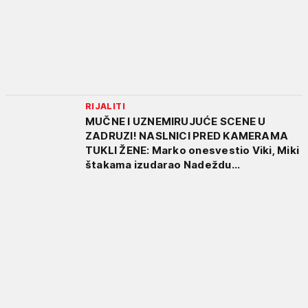
RIJALITI
MUČNE I UZNEMIRUJUĆE SCENE U
ZADRUZI! NASLNICI PRED KAMERAMA
TUKLI ŽENE: Marko onesvestio Viki, Miki
štakama izudarao Nadeždu...