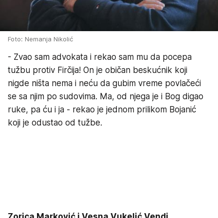
Foto: Nemanja Nikolić
- Zvao sam advokata i rekao sam mu da pocepa
tužbu protiv Firčija! On je običan beskućnik koji
nigde ništa nema i neću da gubim vreme povlačeći
se sa njim po sudovima. Ma, od njega je i Bog digao
ruke, pa ću i ja - rekao je jednom prilikom Bojanić
koji je odustao od tužbe.
Zorica Marković i Vesna Vukelić Vendi