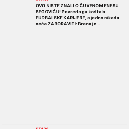
OVO NISTE ZNALI O ČUVENOM ENESU
BEGOVIĆU! Povreda ga koštala
FUDBALSKE KARIJERE, a jedno nikada
neće ZABORAVITI: Brena je...
STARS