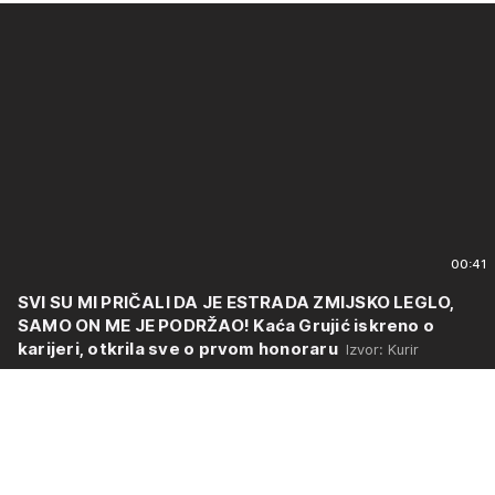
00:41
SVI SU MI PRIČALI DA JE ESTRADA ZMIJSKO LEGLO,
SAMO ON ME JE PODRŽAO! Kaća Grujić iskreno o
karijeri, otkrila sve o prvom honoraru
Izvor: Kurir