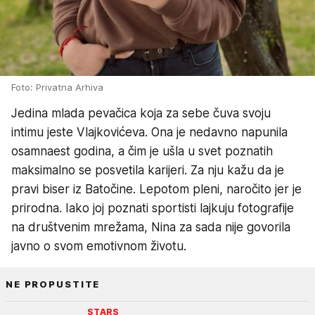
Foto: Privatna Arhiva
Jedina mlada pevačica koja za sebe čuva svoju
intimu jeste Vlajkovićeva. Ona je nedavno napunila
osamnaest godina, a čim je ušla u svet poznatih
maksimalno se posvetila karijeri. Za nju kažu da je
pravi biser iz Batočine. Lepotom pleni, naročito jer je
prirodna. Iako joj poznati sportisti lajkuju fotografije
na društvenim mrežama, Nina za sada nije govorila
javno o svom emotivnom životu.
NE PROPUSTITE
STARS