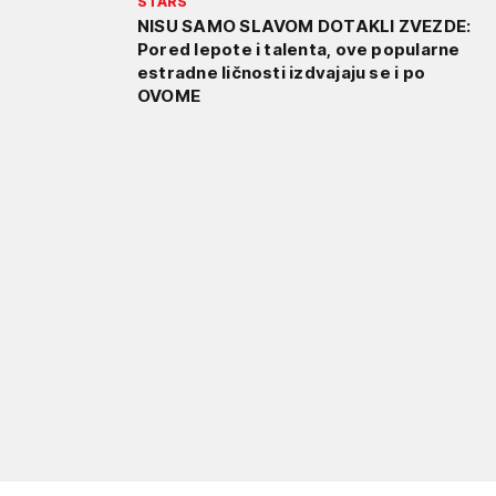
STARS
NISU SAMO SLAVOM DOTAKLI ZVEZDE:
Pored lepote i talenta, ove popularne
estradne ličnosti izdvajaju se i po
OVOME