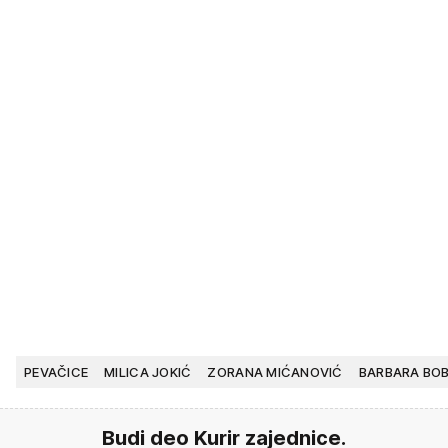
PEVAČICE
MILICA JOKIĆ
ZORANA MIĆANOVIĆ
BARBARA BO
Budi deo Kurir zajednice.