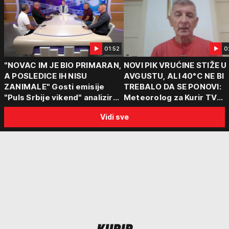
01:52
0
"NOVAC IM JE BIO PRIMARAN,
NOVI PIK VRUĆINE STIŽE U
A POSLEDICE IH NISU
AVGUSTU, ALI 40°C NE BI
ZANIMALE" Gosti emisije
TREBALO DA SE PONOVI:
"Puls Srbije vikend" analizirali
Meteorolog za Kurir TV
slučajeve koji su potresli
objasnio šta nas čeka: "Š
Vidi sve
Srbiju: Zločin se ne isplati
za ozbiljne padavine su ma