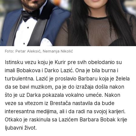
Foto: Petar Aleksić, Nemanja Nikolić
Istinsku vezu koju je Kurir pre svih obelodanio su
imali Bobakova i Darko Lazić. Ona je bila burna i
turbulentna. Lazić je proslavio Barbaru koja je želela
da se bavi muzikom, pa je do izražaja došla nakon
što je uz Darka pokazala vokalno umeće. Nakon
veze sa vitezom iz Brestača nastavila da bude
interesantna medijima, ali i da radi na svojoj karijeri.
Otkako je raskinula sa Lazićem Barbara Bobak krije
ljubavni život.