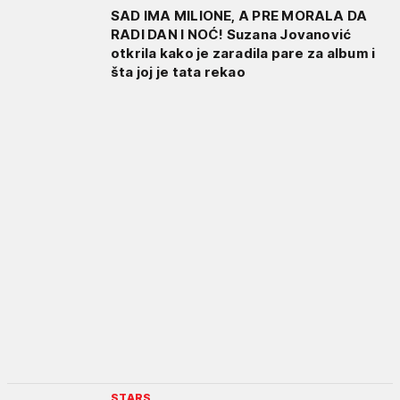
SAD IMA MILIONE, A PRE MORALA DA
RADI DAN I NOĆ! Suzana Jovanović
otkrila kako je zaradila pare za album i
šta joj je tata rekao
STARS