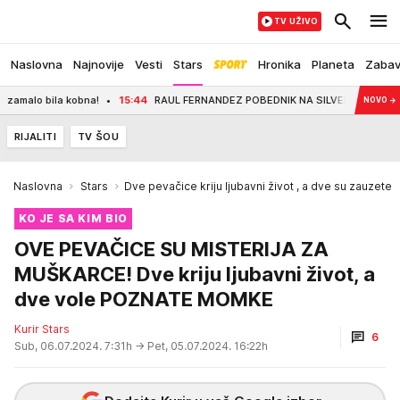
TV UŽIVO
Naslovna
Najnovije
Vesti
Stars
Hronika
Planeta
Zaba
bna!
15:44
RAUL FERNANDEZ POBEDNIK NA SILVERSTONU: Martin drugi, Beceki
NOVO
→
RIJALITI
TV ŠOU
Naslovna
Stars
Dve pevačice kriju ljubavni život , a dve su zauzete
KO JE SA KIM BIO
OVE PEVAČICE SU MISTERIJA ZA
MUŠKARCE! Dve kriju ljubavni život, a
dve vole POZNATE MOMKE
Kurir Stars
6
Sub, 06.07.2024. 7:31h
→ Pet, 05.07.2024. 16:22h