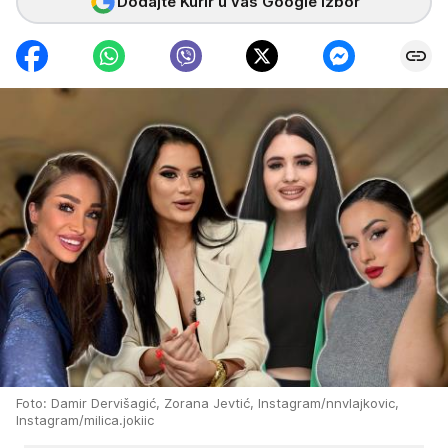
Dodajte Kurir u vaš Google izbor
Foto: Damir Dervišagić, Zorana Jevtić, Instagram/nnvlajkovic,
Instagram/milica.jokiic