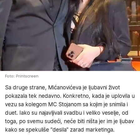
Foto: Printscreen
Sa druge strane, Mićanovićeva je ljubavni život
pokazala tek nedavno. Konkretno, kada je uplovila u
vezu sa kolegom MC Stojanom sa kojim je snimila i
duet. Iako su najavljivali svadbu i veliko veselje, od
toga, po svemu sudeći, neće biti ništa jer im je ljubav
kako se spekuliše "desila" zarad marketinga.