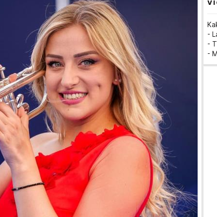
VI
Ka
- 
- T
- 