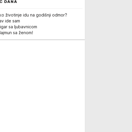
C DANA
ko životinje idu na godišnji odmor?
Lav ide sam
igar sa ljubavnicom
Majmun sa ženom!