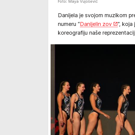
Foto: Maya Vujošević
Danijela je svojom muzikom pr
numeru “
Danijelin zov
”, koja
koreografiju naše reprezentaci