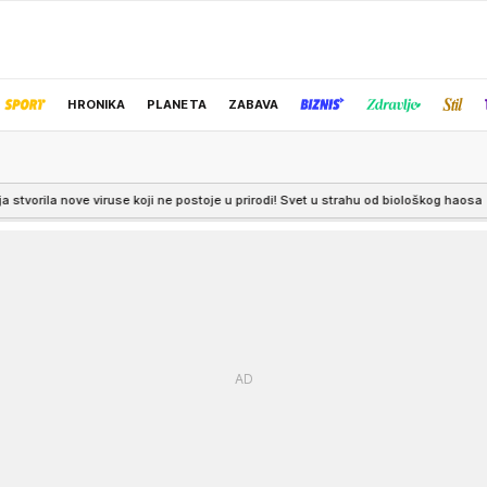
HRONIKA
PLANETA
ZABAVA
IZBOR UREDNIKA
 koji ne postoje u prirodi! Svet u strahu od biološkog haosa
14:00
FAMOZNO: K