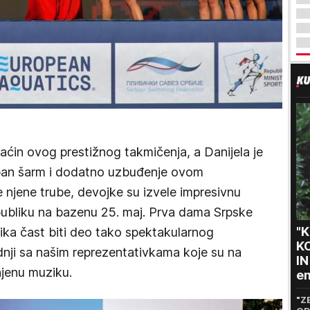
aćin ovog prestižnog takmičenja, a Danijela je
an šarm i dodatno uzbuđenje ovom
njene trube, devojke su izvele impresivnu
 publiku na bazenu 25. maj. Prva dama Srpske
"
velika čast biti deo tako spektakularnog
K
adnji sa našim reprezentativkama koje su na
I
njenu muziku.
em
po
"Z
"O