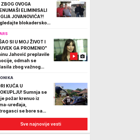
 ZBOG OVOGA
ENUMAŠI ELIMINISALI
GIJA JOVANOVIĆA?!
gledajte blokadersko
cemerje na delu (FOTO)
ARS
ŠAO SI U MOJ ŽIVOT I
UVEK GA PROMENIO"
inu Jahović preplavile
ocije, odmah se
lasila zbog važnog
enutka (FOTO)
ONIKA
RI KUĆA U
OKUPLJU! Sumnja se
 je požar krenuo iz
ima-uređaja,
trogasci se bore sa
ihijom u gusto
seljenom delu grada
Sve najnovije vesti
OTO)