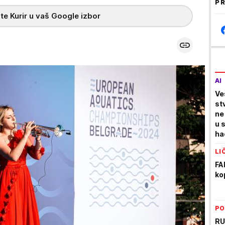
PR
te Kurir u vaš Google izbor
AI
Ve
st
ne
u 
ha
LI
FA
ko
PO
RU