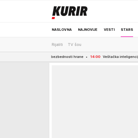
NASLOVNA
NAJNOVIJE
VESTI
STARS
Rijaliti
TV šou
ODRŽIVA BUDUĆNOST
REGION
NEWS
 kontrola bezbednosti hrane
14:00
Veštačka inteligencija stvorila nove viruse