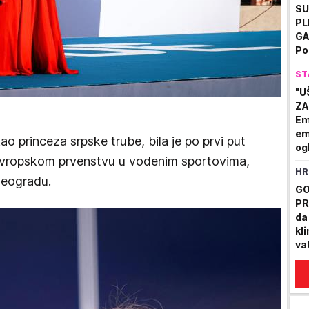
SU
PL
GA
Po
li
ST
"U
ZA
Em
em
ao princeza srpske trube, bila je po prvi put
og
 Evropskom prvenstvu u vodenim sportovima,
tr
HR
Beogradu.
GO
PR
da
kl
va
st
na
(F