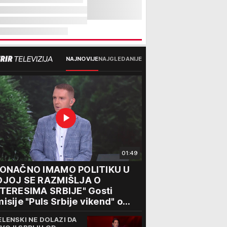
NAJNOVIJE
NAJGLEDANIJE
01:49
KONAČNO IMAMO POLITIKU U
OJOJ SE RAZMIŠLJA O
NTERESIMA SRBIJE" Gosti
isije "Puls Srbije vikend" o
seti Zelenskog Beogradu:
ELENSKI NE DOLAZI DA
tvaraju se nova vrata"