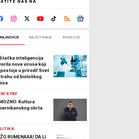
ATITE NAS NA
NAJNOVIJE
NAJČITANIJE
REAKCIJE
štačka inteligencija
vorila nove viruse koji
 postoje u prirodi! Svet
strahu od biološkog
osa
ČNI STAV
MOZNO: Kultura
pernikanskog obrta
LITIKA
ŽO RUMENAAA! DA LI