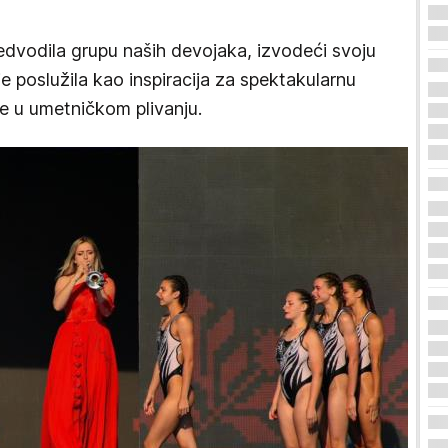
edvodila grupu naših devojaka, izvodeći svoju
 je poslužila kao inspiracija za spektakularnu
je u umetničkom plivanju.