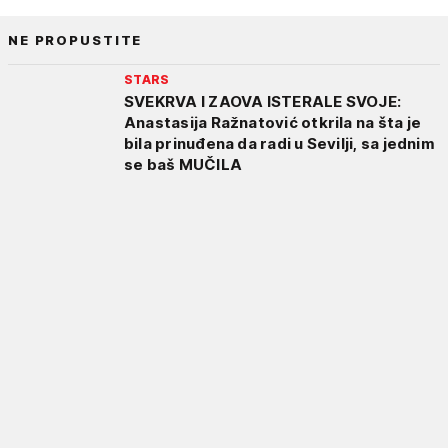
NE PROPUSTITE
STARS
SVEKRVA I ZAOVA ISTERALE SVOJE:
Anastasija Ražnatović otkrila na šta je
bila prinuđena da radi u Sevilji, sa jednim
se baš MUČILA