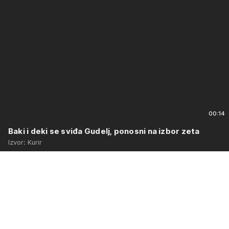
00:14
Baki i deki se sviđa Gudelj, ponosni na izbor zeta
Izvor: Kurir