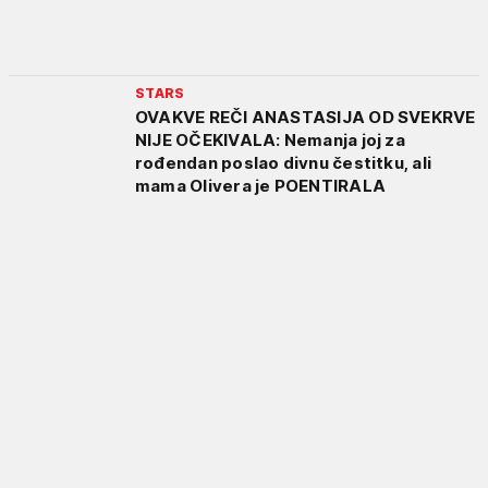
STARS
OVAKVE REČI ANASTASIJA OD SVEKRVE
NIJE OČEKIVALA: Nemanja joj za
rođendan poslao divnu čestitku, ali
mama Olivera je POENTIRALA