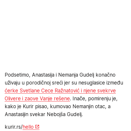
Podsetimo, Anastasija i Nemanja Gudelj konačno
uživaju u porodičnoj sreći jer su nesuglasice između
ćerke Svetlane Cece Ražnatović i njene svekrve
Olivere i zaove Vanje rešene
. Inače, pomirenju je,
kako je Kurir pisao, kumovao Nemanjin otac, a
Anastasijin svekar Nebojša Gudelj.
kurir.rs/
hello