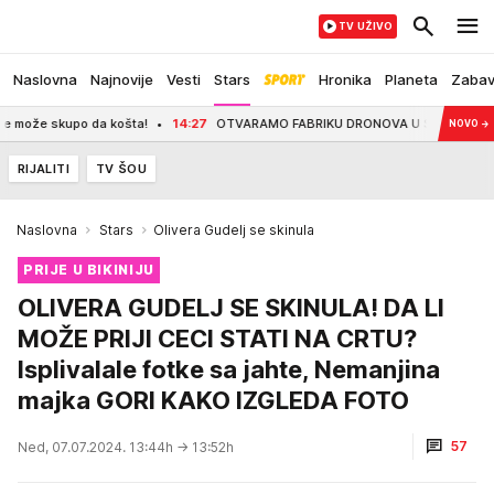
TV UŽIVO
Naslovna
Najnovije
Vesti
Stars
Hronika
Planeta
Zaba
o da košta!
14:27
OTVARAMO FABRIKU DRONOVA U SEPTEMBRU: Vučić poslao jas
NOVO
→
RIJALITI
TV ŠOU
Naslovna
Stars
Olivera Gudelj se skinula
PRIJE U BIKINIJU
OLIVERA GUDELJ SE SKINULA! DA LI
MOŽE PRIJI CECI STATI NA CRTU?
Isplivalale fotke sa jahte, Nemanjina
majka GORI KAKO IZGLEDA FOTO
57
Ned, 07.07.2024. 13:44h
→ 13:52h