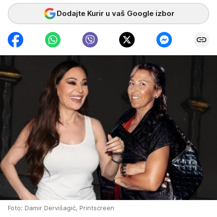
Dodajte Kurir u vaš Google izbor
Foto: Damir Dervišagić, Printscreen