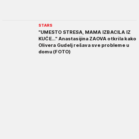
STARS
"UMESTO STRESA, MAMA IZBACILA IZ
KUĆE..." Anastasijina ZAOVA otkrila kako
Olivera Gudelj rešava sve probleme u
domu (FOTO)