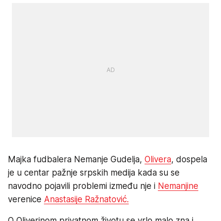
Majka fudbalera Nemanje Gudelja,
Olivera
, dospela
je u centar pažnje srpskih medija kada su se
navodno pojavili problemi između nje i
Nemanjine
verenice
Anastasije Ražnatović.
O Oliverinom privatnom životu se vrlo malo zna i