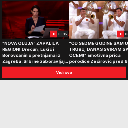
03:15
0
"NOVA OLUJA" ZAPALILA
"OD SEDME GODINE SAM 
REGION! Drecun, Lukić i
TRUBU, DANAS SVIRAM S
Borovčanin o pretnjama iz
OCEM!" Emotivna priča
Zagreba: Srbi ne zaboravljaju
porodice Zećirović pred 6
progon
Sabor trubača u Guči
Vidi sve