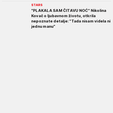
STARS
"PLAKALA SAM ČITAVU NOĆ" Nikolina
Kovač o ljubavnom životu, otkrila
nepoznate detalje: "Tada nisam videla ni
jednu manu"