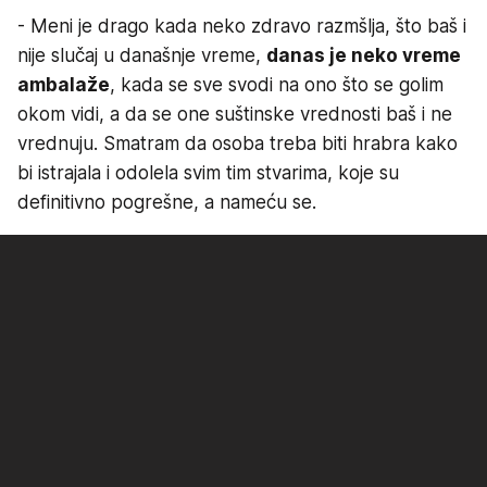
- Meni je drago kada neko zdravo razmšlja, što baš i
nije slučaj u današnje vreme,
danas je neko vreme
ambalaže
, kada se sve svodi na ono što se golim
okom vidi, a da se one suštinske vrednosti baš i ne
vrednuju. Smatram da osoba treba biti hrabra kako
bi istrajala i odolela svim tim stvarima, koje su
definitivno pogrešne, a nameću se.