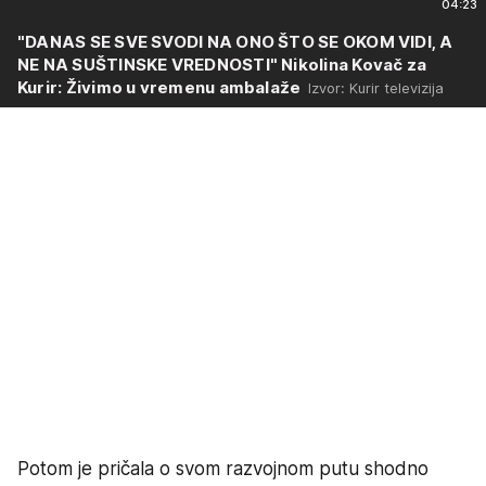
04:23
"DANAS SE SVE SVODI NA ONO ŠTO SE OKOM VIDI, A
NE NA SUŠTINSKE VREDNOSTI" Nikolina Kovač za
Kurir: Živimo u vremenu ambalaže
Izvor: Kurir televizija
Potom je pričala o svom razvojnom putu shodno