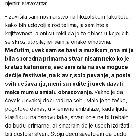
njenim stavovima:
- Završila sam novinarstvo na filozofskom fakultetu,
kako bih udovoljila roditeljima, ja sam htela
književnost, a oni su rekli da je to oblast u kojoj bih
se skroz utopila, jer sam ja onako emotivna.
Međutim, uvek sam se bavila muzikom, ona mi je
bila sporedna primarna stvar, nisam neko ko je
kretao kafanama, već sam išla na sve moguće
dečije festivale, na klavir, solo pevanje, a posle
svih dešavanja, meni su roditelji uvek davali
maksimum u smislu obrazovanja.
Važno je da
čovek u svakoj dobi radi na sebi. Malo je to teško,
pogotovo danas, u vremenu ambalaže, kada ljude
klasifikuju na osnovu lajka, stvari koje ne bi trebalo
da budu primarne, ali smatram da je uspeh izdržati i
biti dostojanstven. Svoju decu savetujem da budu