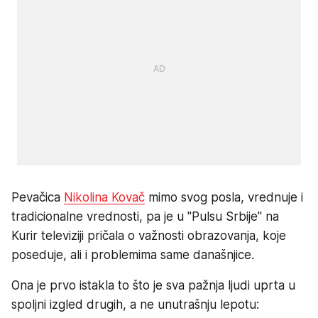
Pevačica
Nikolina Kovač
mimo svog posla, vrednuje i
tradicionalne vrednosti, pa je u "Pulsu Srbije" na
Kurir televiziji pričala o važnosti obrazovanja, koje
poseduje, ali i problemima same današnjice.
Ona je prvo istakla to što je sva pažnja ljudi uprta u
spoljni izgled drugih, a ne unutrašnju lepotu: