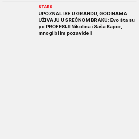
STARS
UPOZNALI SE U GRANDU, GODINAMA
UŽIVAJU U SREĆNOM BRAKU: Evo šta su
po PROFESIJI Nikolina i Saša Kapor,
mnogi bi im pozavideli