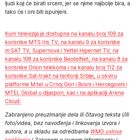
ljudi koji će birati srcem, jer se njime najbolje bira, a
tako će i oni biti ispunjeni.
Kurir televizija je dostupna na kanalu broj 109 za
korisnike MTS Iris TV, na kanalu 9 za korisnike
m:SAT TV, Supernova i Yettel Hipernet TV, na
kanalu 108 za korisnike BeotelNet, na kanalu 8 za
korisnike Orion telekoma i na kanalu broj 112 za
korisnike Sat-trakt na teritoriji Srbije, u okviru
platforme M:tel u Crnoj Gori i Bosni i Hercegovini i
MTEL Global u dijaspori, kao i na aplikaciji Arena
Cloud.
Zabranjeno preuzimanje dela ili čitavog teksta i/ili
foto/videa, bez navođenja i linkovanja izvora i
autora, a u skladu sa odredbama
WMG uslova
korišćenja
i Zakonom o javnom informisanju i