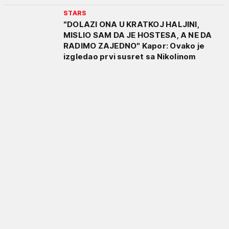
STARS
"DOLAZI ONA U KRATKOJ HALJINI,
MISLIO SAM DA JE HOSTESA, A NE DA
RADIMO ZAJEDNO" Kapor: Ovako je
izgledao prvi susret sa Nikolinom