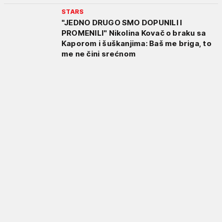
STARS
"JEDNO DRUGO SMO DOPUNILI I
PROMENILI" Nikolina Kovač o braku sa
Kaporom i šuškanjima: Baš me briga, to
me ne čini srećnom