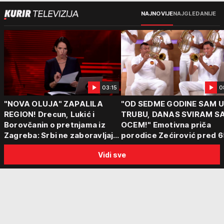
NAJNOVIJE
NAJGLEDANIJE
03:15
0
"NOVA OLUJA" ZAPALILA
"OD SEDME GODINE SAM 
REGION! Drecun, Lukić i
TRUBU, DANAS SVIRAM S
Borovčanin o pretnjama iz
OCEM!" Emotivna priča
Zagreba: Srbi ne zaboravljaju
porodice Zećirović pred 6
progon
Sabor trubača u Guči
Vidi sve