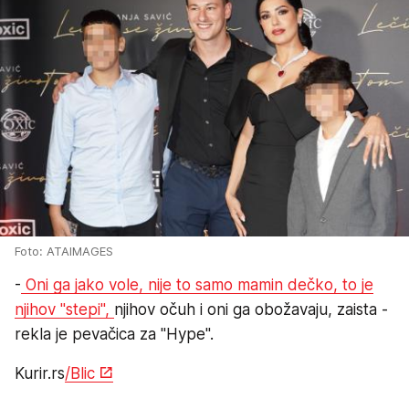
Foto: ATAIMAGES
-
Oni ga jako vole, nije to samo mamin dečko, to je
njihov "stepi",
njihov očuh i oni ga obožavaju, zaista -
rekla je pevačica za "Hype".
Kurir.rs
/Blic