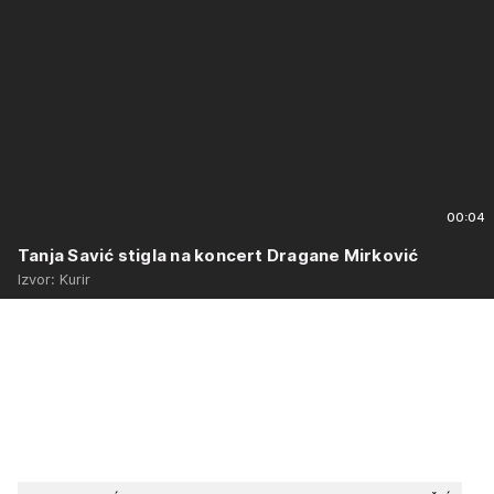
00:04
Tanja Savić stigla na koncert Dragane Mirković
Izvor: Kurir