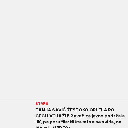
STARS
TANJA SAVIĆ ŽESTOKO OPLELA PO
CECI I VOJAŽU! Pevačica javno podržala
JK, pa poručila: Ništa mi se ne sviđa, ne
ide mi... (VIDEO)