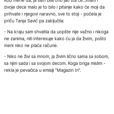
Kod mene da, ja sam bila ono jao šta će...imam i
dvoje dece malo je to bilo i pitanje kako će moji da
prihvate i njegovi naravno, sve to stoji - počela je
priču Tanja Savić pa zaključila:
- Na kraju sam shvatila da uopšte nije važno i nikoga
ne zanima, niti interesuje kako ću ja da živim, pošto
meni niko ne plaća račune.
- Niko ne živi sa mnom, ja živim lično sama sa sobom,
sa njim sada i sa svojom decom. Koga briga mislim -
rekla je pevačica u emisiji "Magazin In".