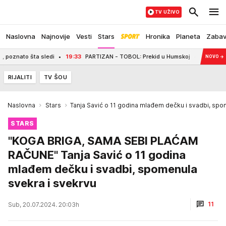
TV UŽIVO
Naslovna
Najnovije
Vesti
Stars
Hronika
Planeta
Zaba
šta sledi
19:33
PARTIZAN - TOBOL: Prekid u Humskoj
21:03
TRAGEDIJA K
NOVO
→
RIJALITI
TV ŠOU
Naslovna
Stars
Tanja Savić o 11 godina mlađem dečku i svadbi, spo
STARS
"KOGA BRIGA, SAMA SEBI PLAĆAM
RAČUNE" Tanja Savić o 11 godina
mlađem dečku i svadbi, spomenula
svekra i svekrvu
11
Sub, 20.07.2024. 20:03h