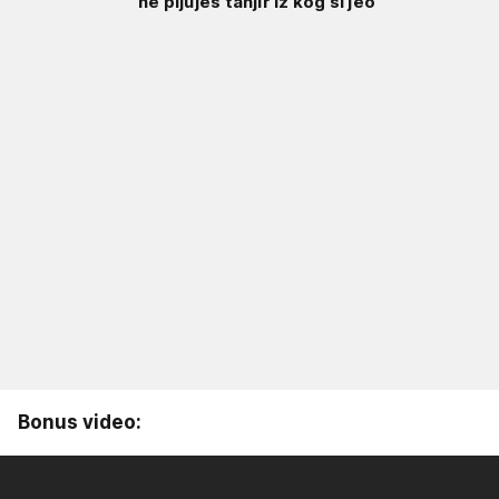
ne pljuješ tanjir iz kog si jeo
Bonus video: