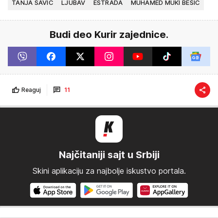
TANJA SAVIĆ
LJUBAV
ESTRADA
MUHAMED MUKI BEŠIĆ
Budi deo Kurir zajednice.
Reaguj
11
Najčitaniji sajt u Srbiji
Skini aplikaciju za najbolje iskustvo portala.