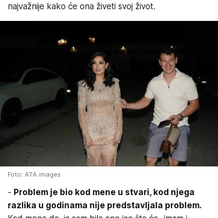
najvažnije kako će ona živeti svoj život.
Foto: ATA images
-
Problem je bio kod mene u stvari, kod njega
razlika u godinama nije predstavljala problem.