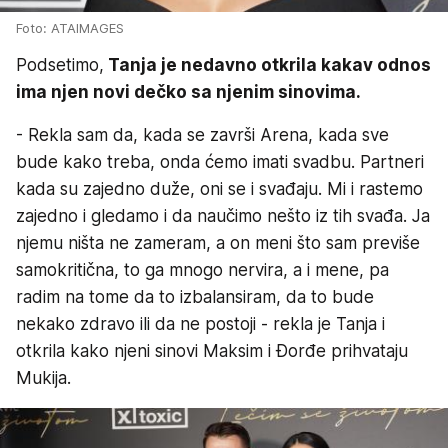
Foto: ATAIMAGES
Podsetimo,
Tanja je nedavno otkrila kakav odnos
ima njen novi dečko sa njenim sinovima.
- Rekla sam da, kada se završi Arena, kada sve
bude kako treba, onda ćemo imati svadbu. Partneri
kada su zajedno duže, oni se i svađaju. Mi i rastemo
zajedno i gledamo i da naučimo nešto iz tih svađa. Ja
njemu ništa ne zameram, a on meni što sam previše
samokritična, to ga mnogo nervira, a i mene, pa
radim na tome da to izbalansiram, da to bude
nekako zdravo ili da ne postoji - rekla je Tanja i
otkrila kako njeni sinovi Maksim i Đorđe prihvataju
Mukija.