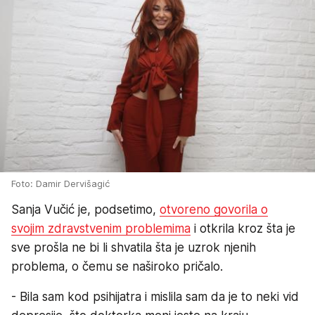
Foto: Damir Dervišagić
Sanja Vučić je, podsetimo,
otvoreno govorila o
svojim zdravstvenim problemima
i otkrila kroz šta je
sve prošla ne bi li shvatila šta je uzrok njenih
problema, o čemu se naširoko pričalo.
- Bila sam kod psihijatra i mislila sam da je to neki vid