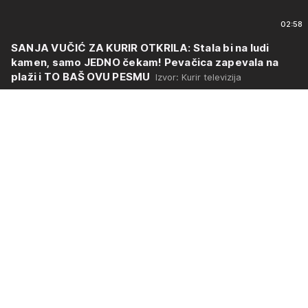
02:58
SANJA VUČIĆ ZA KURIR OTKRILA: Stala bi na ludi
kamen, samo JEDNO čekam! Pevačica zapevala na
plaži i TO BAŠ OVU PESMU
Izvor: Kurir televizija