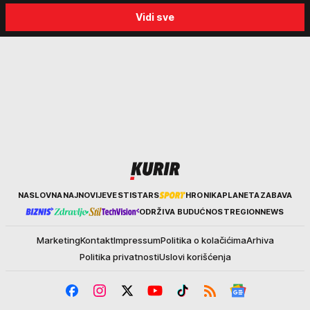
slučajeve koji su potresli
objasnio šta nas čeka: "Š
Vidi sve
Srbiju: Zločin se ne isplati
za ozbiljne padavine su ma
Kurir
NASLOVNA
NAJNOVIJE
VESTI
STARS
HRONIKA
PLANETA
ZABAVA
ODRŽIVA BUDUĆNOST
REGION
NEWS
Marketing
Kontakt
Impressum
Politika o kolačićima
Arhiva
Politika privatnosti
Uslovi korišćenja