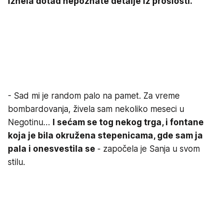
iznela dotad nepoznate detalje iz prošlosti.
- Sad mi je random palo na pamet. Za vreme
bombardovanja, živela sam nekoliko meseci u
Negotinu…
I sećam se tog nekog trga, i fontane
koja je bila okružena stepenicama, gde sam ja
pala i onesvestila se
- započela je Sanja u svom
stilu.