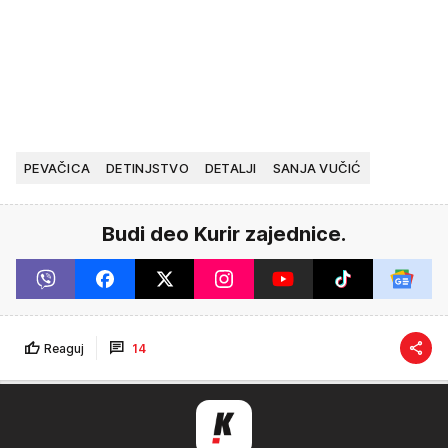
PEVAČICA
DETINJSTVO
DETALJI
SANJA VUČIĆ
Budi deo Kurir zajednice.
Reaguj
14