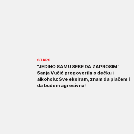
STARS
"JEDINO SAMU SEBE DA ZAPROSIM"
Sanja Vučić progovorila o dečku i
alkoholu: Sve eksiram, znam da plačem i
da budem agresivna!