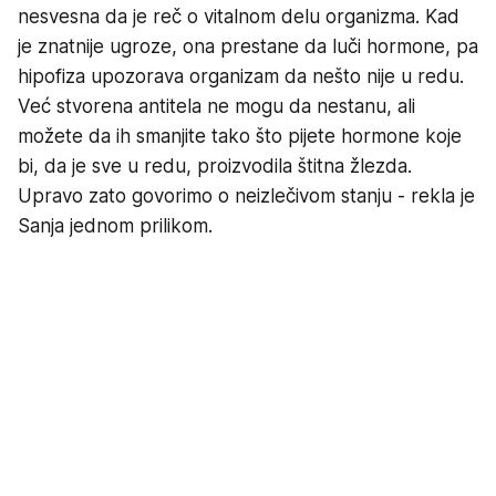
nesvesna da je reč o vitalnom delu organizma. Kad
je znatnije ugroze, ona prestane da luči hormone, pa
hipofiza upozorava organizam da nešto nije u redu.
Već stvorena antitela ne mogu da nestanu, ali
možete da ih smanjite tako što pijete hormone koje
bi, da je sve u redu, proizvodila štitna žlezda.
Upravo zato govorimo o neizlečivom stanju - rekla je
Sanja jednom prilikom.