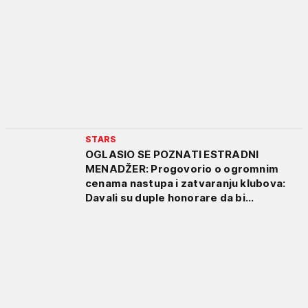
STARS
OGLASIO SE POZNATI ESTRADNI
MENADŽER: Progovorio o ogromnim
cenama nastupa i zatvaranju klubova:
Davali su duple honorare da bi...