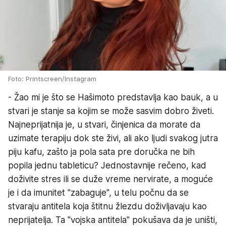
Foto: Printscreen/Instagram
- Žao mi je što se Hašimoto predstavlja kao bauk, a u
stvari je stanje sa kojim se može sasvim dobro živeti.
Najneprijatnija je, u stvari, činjenica da morate da
uzimate terapiju dok ste živi, ali ako ljudi svakog jutra
piju kafu, zašto ja pola sata pre doručka ne bih
popila jednu tableticu? Jednostavnije rečeno, kad
doživite stres ili se duže vreme nervirate, a moguće
je i da imunitet "zabaguje", u telu počnu da se
stvaraju antitela koja štitnu žlezdu doživljavaju kao
neprijatelja. Ta "vojska antitela" pokušava da je uništi,