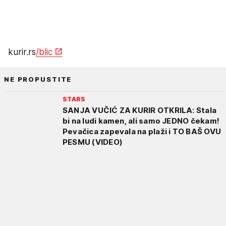
kurir.rs
/blic
NE PROPUSTITE
STARS
SANJA VUČIĆ ZA KURIR OTKRILA: Stala
bi na ludi kamen, ali samo JEDNO čekam!
Pevačica zapevala na plaži i TO BAŠ OVU
PESMU (VIDEO)