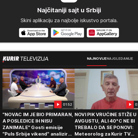
Najčitaniji sajt u Srbiji
Skini aplikaciju za najbolje iskustvo portala.
NAJNOVIJE
NAJGLEDANIJE
01:52
0
"NOVAC IM JE BIO PRIMARAN,
NOVI PIK VRUĆINE STIŽE U
A POSLEDICE IH NISU
AVGUSTU, ALI 40°C NE BI
ZANIMALE" Gosti emisije
TREBALO DA SE PONOVI:
"Puls Srbije vikend" analizirali
Meteorolog za Kurir TV