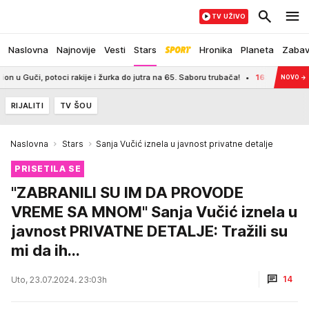
TV UŽIVO
Naslovna
Najnovije
Vesti
Stars
Hronika
Planeta
Zaba
otoci rakije i žurka do jutra na 65. Saboru trubača!
16:12
VUČIĆ KREĆE U V
NOVO
→
RIJALITI
TV ŠOU
Naslovna
Stars
Sanja Vučić iznela u javnost privatne detalje
PRISETILA SE
"ZABRANILI SU IM DA PROVODE
VREME SA MNOM" Sanja Vučić iznela u
javnost PRIVATNE DETALJE: Tražili su
mi da ih...
14
Uto, 23.07.2024. 23:03h