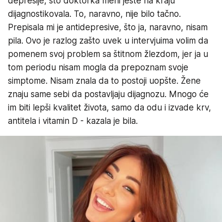
depresije, što doktorka meni jeste na kraju
dijagnostikovala. To, naravno, nije bilo tačno.
Prepisala mi je antidepresive, što ja, naravno, nisam
pila. Ovo je razlog zašto uvek u intervjuima volim da
pomenem svoj problem sa štitnom žlezdom, jer ja u
tom periodu nisam mogla da prepoznam svoje
simptome. Nisam znala da to postoji uopšte. Žene
znaju same sebi da postavljaju dijagnozu. Mnogo će
im biti lepši kvalitet života, samo da odu i izvade krv,
antitela i vitamin D - kazala je bila.