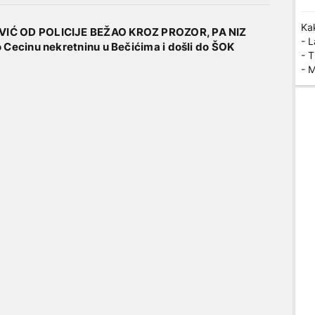
Kak
IĆ OD POLICIJE BEŽAO KROZ PROZOR, PA NIZ
- 
 Cecinu nekretninu u Bečićima i došli do ŠOK
- T
- 