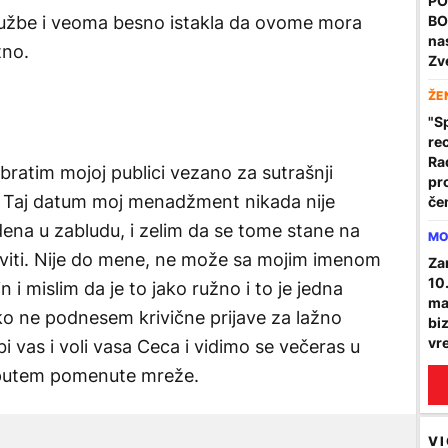
PO
tužbe i veoma besno istakla da ovome mora
BO
nas
tno.
Zv
ŽE
"S
re
Ra
obratim mojoj publici vezano za sutrašnji
pr
. Taj datum moj menadžment nikada nije
če
go
dena u zabludu, i zelim da se tome stane na
MO
javiti. Nije do mene, ne može sa mojim imenom
Za
10
 i mislim da je to jako ružno i to je jedna
ma
ako ne podnesem krivične prijave za lažno
bi
vr
i vas i voli vasa Ceca i vidimo se večeras u
a putem pomenute mreže.
VI