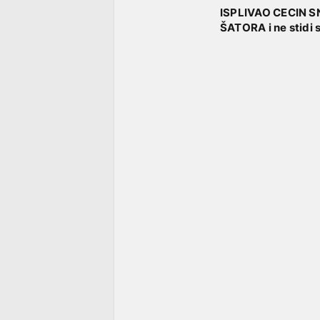
ISPLIVAO CECIN S
ŠATORA i ne stidi 