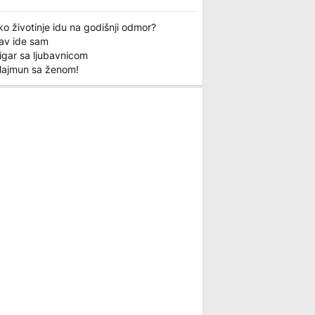
o životinje idu na godišnji odmor?
Lav ide sam
igar sa ljubavnicom
Majmun sa ženom!