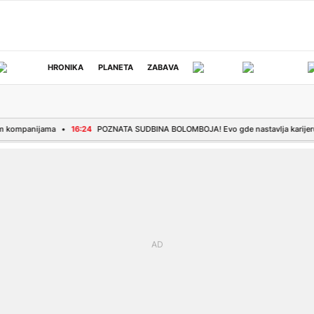
HRONIKA
PLANETA
ZABAVA
IZBOR UREDNIKA
a
16:24
POZNATA SUDBINA BOLOMBOJA! Evo gde nastavlja karijeru posle Zvezd