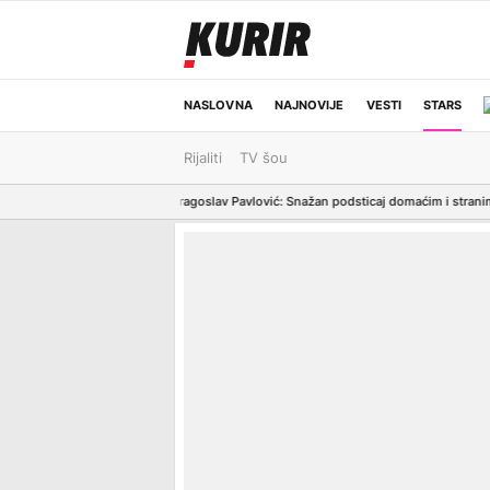
NASLOVNA
NAJNOVIJE
VESTI
STARS
Rijaliti
TV šou
ODRŽIVA BUDUĆNOST
REGION
NEWS
EPTEMBRU Dragoslav Pavlović: Snažan podsticaj domaćim i stranim kompanijam