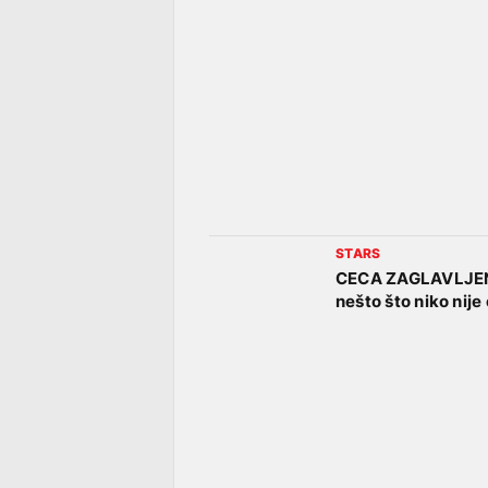
STARS
CECA ZAGLAVLJENA 
nešto što niko nij