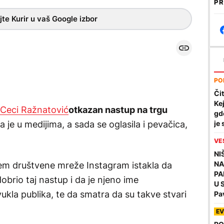
PR
te Kurir u vaš Google izbor
PO
Čit
Ke
 Ceci Ražnatović
otkazan nastup na trgu
gde
 je u medijima, a sada se oglasila i pevačica,
je
VE
NI
NA
em društvene mreže Instagram istakla da
PA
brio taj nastup i da je njeno ime
U 
vukla publika, te da smatra da su takve stvari
Pa
do
EV
ko