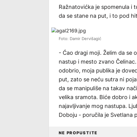
Ražnatovićka je spomenula i 
da se stane na put, i to pod hi
Foto: Damir Dervišagić
- Ćao dragi moji. Želim da se 
nastup i mesto zvano Čelinac
odobrio, moja publika je dove
put, zato se neću sutra ni po
da se manipuliše na takav način
velika sramota. Biće dobro i 
najavljivanje mog nastupa. Ljub
Doboju - poručila je Svetlan
NE PROPUSTITE