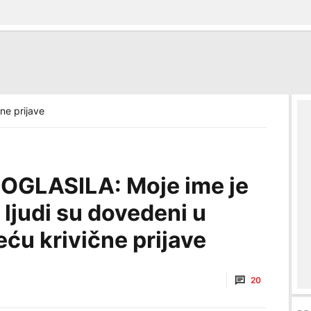
ne prijave
OGLASILA: Moje ime je
 ljudi su dovedeni u
u krivične prijave
20