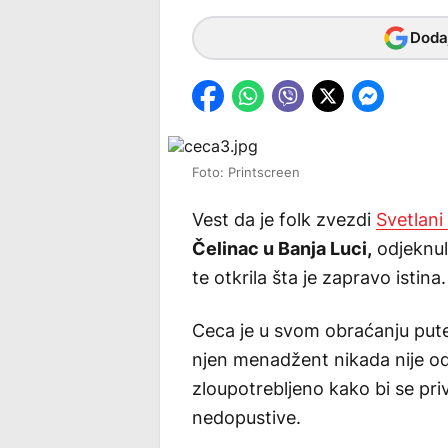
Dodaj
Foto: Printscreen
Vest da je folk zvezdi
Svetlani
Čelinac u Banja Luci,
odjeknula
te otkrila šta je zapravo istina.
Ceca je u svom obraćanju put
njen menadžent nikada nije odo
zloupotrebljeno kako bi se pri
nedopustive.