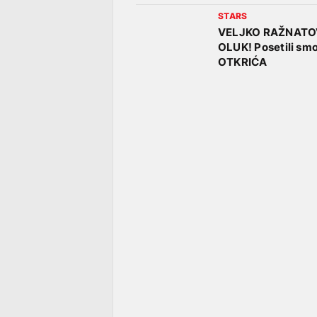
STARS
VELJKO RAŽNATOV
OLUK! Posetili smo
OTKRIĆA