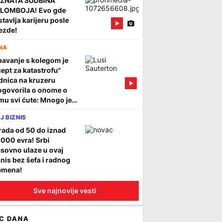
ZNATA SUDBINA
LOMBOJA! Evo gde
tavlja karijeru posle
ezde!
NA
pavanje s kolegom je
cept za katastrofu"
dnica na kruzeru
ogovorila o onome o
mu svi ćute: Mnogo je
re nego što se misli
J BIZNIS
rada od 50 do iznad
.000 evra! Srbi
sovno ulaze u ovaj
znis bez šefa i radnog
emena!
Sve najnovije vesti
C DANA