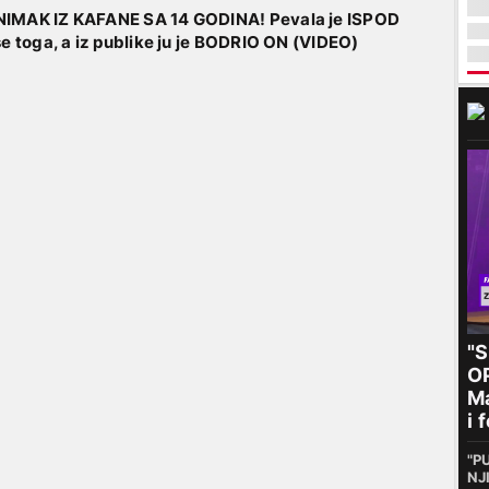
NIMAK IZ KAFANE SA 14 GODINA! Pevala je ISPOD
se toga, a iz publike ju je BODRIO ON (VIDEO)
"
O
Ma
i 
kr
"P
ne
NJ