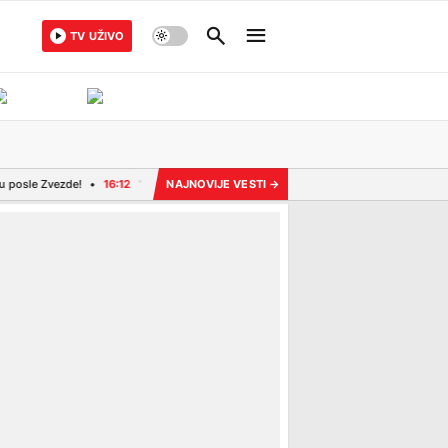
TV UŽIVO
e!
16:12
"Spavanje s kolegom je recept za katastrofu" Radnica na kruzeru progov
NAJNOVIJE VESTI
→