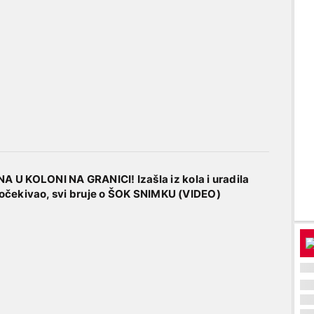
U KOLONI NA GRANICI! Izašla iz kola i uradila
e očekivao, svi bruje o ŠOK SNIMKU (VIDEO)