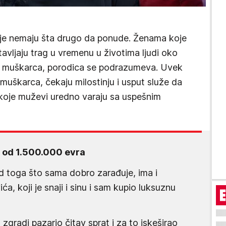
koje nemaju šta drugo da ponude. Ženama koje
ostavljaju trag u vremenu u životima ljudi oko
g muškarca, porodica se podrazumeva. Uvek
muškarca, čekaju milostinju i usput služe da
koje muževi uredno varaju sa uspešnim
i od 1.500.000 evra
 toga što sama dobro zarađuje, ima i
, koji je snaji i sinu i sam kupio luksuznu
zgradi pazario čitav sprat i za to iskeširao