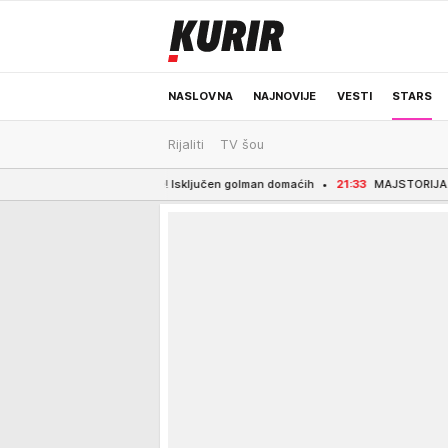
NASLOVNA
NAJNOVIJE
VESTI
STARS
Rijaliti
TV šou
ODRŽIVA BUDUĆNOST
REGION
NEWS
gračem manje! Isključen golman domaćih
21:33
MAJSTORIJA IVANIĆA, EGZEKUCI