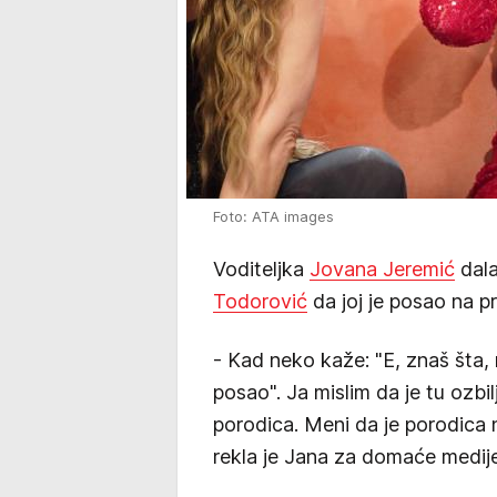
Foto: ATA images
Voditeljka
Jovana Jeremić
dala
Todorović
da joj je posao na p
- Kad neko kaže: "E, znaš šta,
posao". Ja mislim da je tu ozbi
porodica. Meni da je porodica n
rekla je Jana za domaće medije,