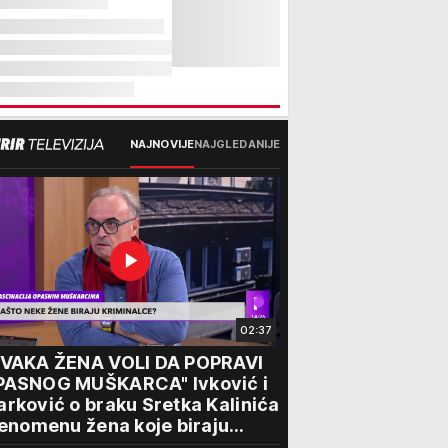
NAJNOVIJE
NAJGLEDANIJE
02:37
SVAKA ŽENA VOLI DA POPRAVI
PASNOG MUŠKARCA" Ivković i
rković o braku Sretka Kalinića
fenomenu žena koje biraju
iminalce: "Neće sa nekim ko