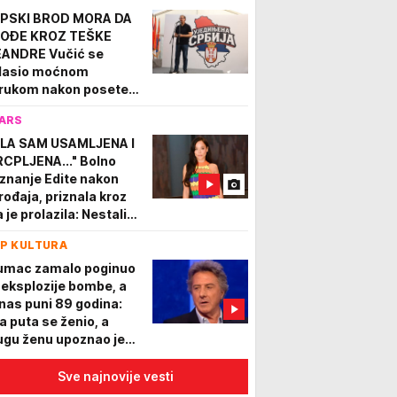
PSKI BROD MORA DA
OĐE KROZ TEŠKE
ANDRE Vučić se
lasio moćnom
rukom nakon posete
legišu: Važno je da se
ARS
 igramo sa sudbinom
oje zemlje
ILA SAM USAMLJENA I
RCPLJENA..." Bolno
iznanje Edite nakon
rođaja, priznala kroz
 je prolazila: Nestali
, neću im zaboraviti...
P KULTURA
umac zamalo poginuo
 eksplozije bombe, a
nas puni 89 godina:
a puta se ženio, a
ugu ženu upoznao je
da je imala 10 godina!
Sve najnovije vesti