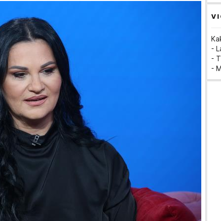
VI
Ka
- 
- T
- 