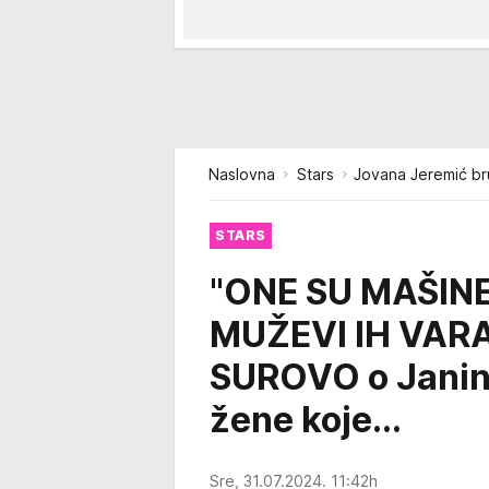
Naslovna
Stars
Jovana Jeremić bru
STARS
"ONE SU MAŠIN
MUŽEVI IH VARA
SUROVO o Janinoj
žene koje...
Sre, 31.07.2024. 11:42h