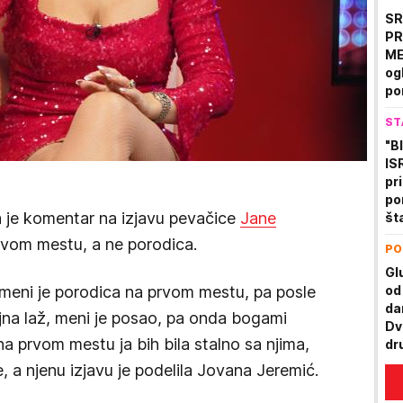
SR
PR
ME
og
po
Be
ST
ne
sv
"B
IS
pr
po
 je komentar na izjavu pevačice
Jane
šta
su
rvom mestu, a ne porodica.
PO
Gl
 meni je porodica na prvom mestu, pa posle
od
da
ljna laž, meni je posao, pa onda bogami
Dv
a prvom mestu ja bih bila stalno sa njima,
dr
ka
 a njenu izjavu je podelila Jovana Jeremić.