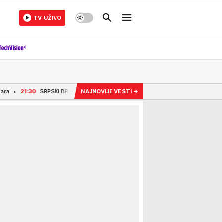
TV UŽIVO
PSKI BROD MORA DA PROĐE KROZ TEŠKE MEANDRE Vučić se oglasio moćnom poruko
NAJNOVIJE VESTI
→