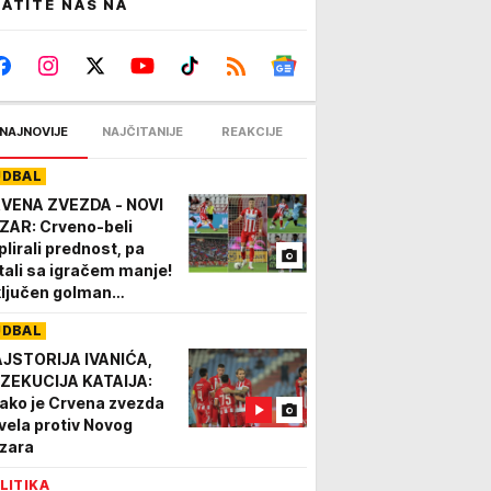
ATITE NAS NA
NAJNOVIJE
NAJČITANIJE
REAKCIJE
UDBAL
VENA ZVEZDA - NOVI
ZAR: Crveno-beli
plirali prednost, pa
tali sa igračem manje!
ključen golman
maćih
UDBAL
JSTORIJA IVANIĆA,
ZEKUCIJA KATAIJA:
ako je Crvena zvezda
vela protiv Novog
zara
LITIKA