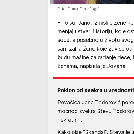
Foto: Damir Dervišagić
- To su, Jano, izmislile žene 
menjaju stvari i istoriju, koje 
sebe, a posebno u životu svo
sam žalila žene koje zavise od 
budu mašine za rađanje dece, 
ženama, napisala je Jovana.
Poklon od svekra u vrednost
Pevačica Jana Todorović pored
moćnog svekra Stevu Todorovića
nekretninu.
Kako piše "Skandal", Steva je u 