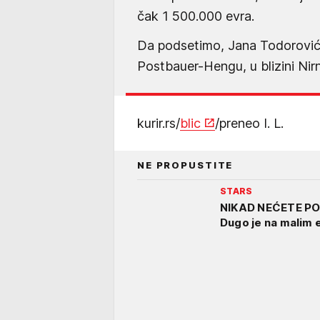
čak 1 500.000 evra.
Da podsetimo, Jana Todorović, 
Postbauer-Hengu, u blizini Ni
kurir.rs/
blic
/preneo I. L.
NE PROPUSTITE
STARS
NIKAD NEĆETE PO
Dugo je na malim e