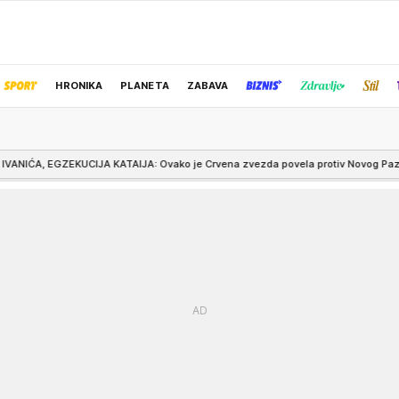
HRONIKA
PLANETA
ZABAVA
IZBOR UREDNIKA
JA KATAIJA: Ovako je Crvena zvezda povela protiv Novog Pazara
21:30
SR