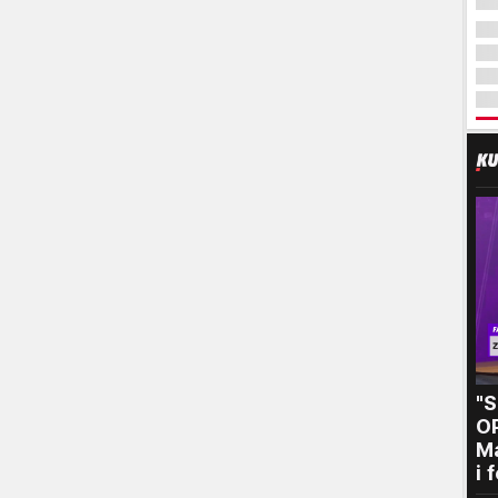
"
O
Ma
i 
kr