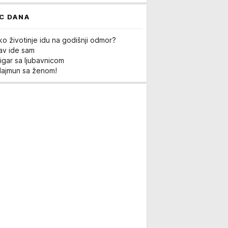
C DANA
ko životinje idu na godišnji odmor?
Lav ide sam
igar sa ljubavnicom
Majmun sa ženom!