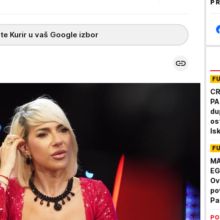
PR
te Kurir u vaš Google izbor
F
CR
PA
du
os
Is
do
F
MA
EG
Ov
po
Pa
PO