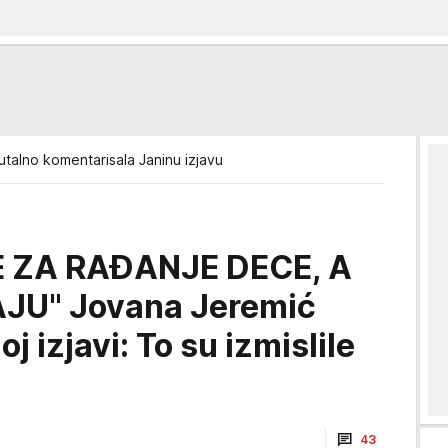
talno komentarisala Janinu izjavu
E ZA RAĐANJE DECE, A
JU" Jovana Jeremić
 izjavi: To su izmislile
43