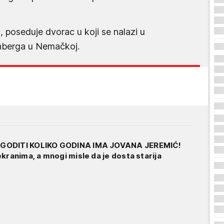
poseduje dvorac u koji se nalazi u
rnberga u Nemačkoj.
GODITI KOLIKO GODINA IMA JOVANA JEREMIĆ!
kranima, a mnogi misle da je dosta starija