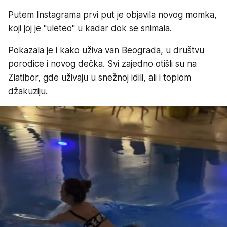
Putem Instagrama prvi put je objavila novog momka,
koji joj je "uleteo" u kadar dok se snimala.
Pokazala je i kako uživa van Beograda, u društvu
porodice i novog dečka. Svi zajedno otišli su na
Zlatibor, gde uživaju u snežnoj idili, ali i toplom
džakuziju.