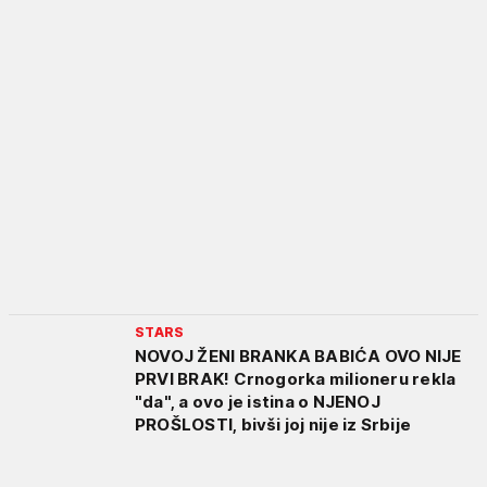
STARS
NOVOJ ŽENI BRANKA BABIĆA OVO NIJE
PRVI BRAK! Crnogorka milioneru rekla
"da", a ovo je istina o NJENOJ
PROŠLOSTI, bivši joj nije iz Srbije