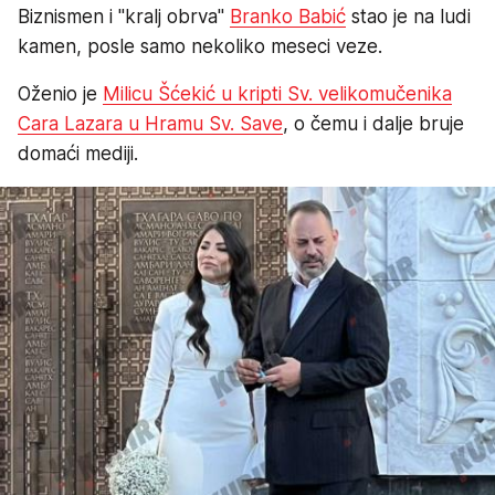
Biznismen i "kralj obrva"
Branko Babić
stao je na ludi
kamen, posle samo nekoliko meseci veze.
Oženio je
Milicu Šćekić u kripti Sv. velikomučenika
Cara Lazara u Hramu Sv. Save
, o čemu i dalje bruje
domaći mediji.