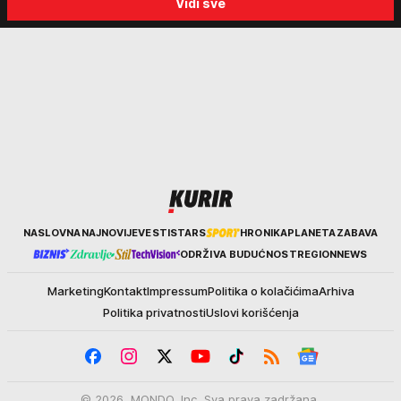
Vidi sve
kraja avgusta
Kurir
NASLOVNA
NAJNOVIJE
VESTI
STARS
HRONIKA
PLANETA
ZABAVA
ODRŽIVA BUDUĆNOST
REGION
NEWS
Marketing
Kontakt
Impressum
Politika o kolačićima
Arhiva
Politika privatnosti
Uslovi korišćenja
© 2026. MONDO, Inc. Sva prava zadržana.