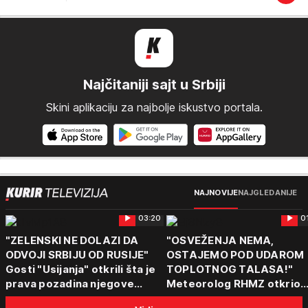
Najčitaniji sajt u Srbiji
Skini aplikaciju za najbolje iskustvo portala.
NAJNOVIJE
NAJGLEDANIJE
03:20
0
"ZELENSKI NE DOLAZI DA
"OSVEŽENJA NEMA,
ODVOJI SRBIJU OD RUSIJE"
OSTAJEMO POD UDAROM
Gosti "Usijanja" otkrili šta je
TOPLOTNOG TALASA!"
prava pozadina njegove
Meteorolog RHMZ otkrio
posete Beogradu
kakvo vreme nas čeka do