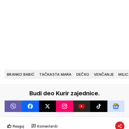
BRANKO BABIĆ
TAČKASTA MARA
DEČKO
VENČANJE
MILI
Budi deo Kurir zajednice.
Reaguj
Komentariši