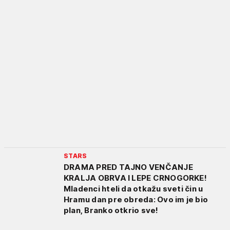
STARS
DRAMA PRED TAJNO VENČANJE
KRALJA OBRVA I LEPE CRNOGORKE!
Mladenci hteli da otkažu sveti čin u
Hramu dan pre obreda: Ovo im je bio
plan, Branko otkrio sve!