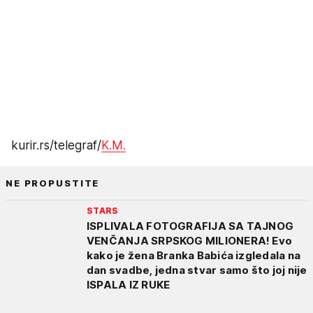
kurir.rs/telegraf/
K.M.
NE PROPUSTITE
STARS
ISPLIVALA FOTOGRAFIJA SA TAJNOG
VENČANJA SRPSKOG MILIONERA! Evo
kako je žena Branka Babića izgledala na
dan svadbe, jedna stvar samo što joj nije
ISPALA IZ RUKE