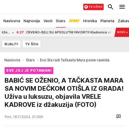
TV UŽIVO
Naslovna
Najnovije
Vesti
Stars
Hronika
Planeta
Zaba
6:27
CRVENO-BELI SU APSOLUTNI FAVORITI! Kladionice objavile kvote za meč Zv
NOVO
→
RIJALITI
TV ŠOU
Naslovna
Stars
Evo šta radi Tačkasta Mara posle raskida
SVE JOJ JE POTAMAN!
BABIĆ SE OŽENIO, A TAČKASTA MARA
SA NOVIM DEČKOM OTIŠLA IZ GRADA!
Uživa u luksuzu, objavila VRELE
KADROVE iz džakuzija (FOTO)
Pon, 18.11.2024. 21:30h