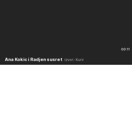
00:11
Ana Kokic i Radjen susret
Izvor: Kurir