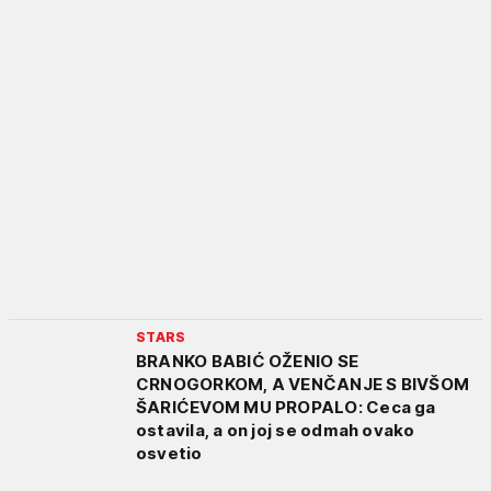
STARS
BRANKO BABIĆ OŽENIO SE
CRNOGORKOM, A VENČANJE S BIVŠOM
ŠARIĆEVOM MU PROPALO: Ceca ga
ostavila, a on joj se odmah ovako
osvetio