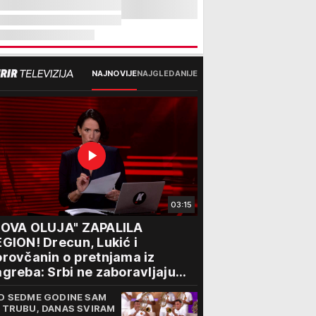
NAJNOVIJE
NAJGLEDANIJE
03:15
NOVA OLUJA" ZAPALILA
GION! Drecun, Lukić i
rovčanin o pretnjama iz
greba: Srbi ne zaboravljaju
rogon
D SEDME GODINE SAM
 TRUBU, DANAS SVIRAM