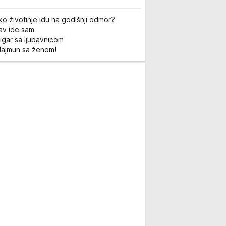
ko životinje idu na godišnji odmor?
Lav ide sam
igar sa ljubavnicom
Majmun sa ženom!