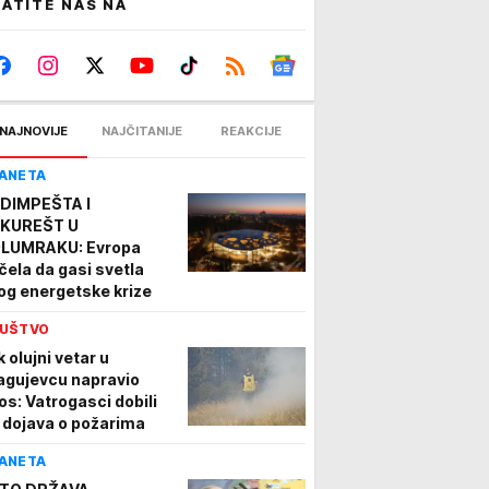
ATITE NAS NA
NAJNOVIJE
NAJČITANIJE
REAKCIJE
ANETA
DIMPEŠTA I
KUREŠT U
LUMRAKU: Evropa
čela da gasi svetla
og energetske krize
UŠTVO
 olujni vetar u
agujevcu napravio
os: Vatrogasci dobili
 dojava o požarima
ANETA