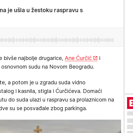
 je ušla u žestoku raspravu s
 bivše najbolje drugarice,
Ane Ćurčić
i
 osnovnom sudu na Novom Beogradu.
ište, a potom je u zgradu suda vidno
talog i kasnila, stigla i Ćurčićeva. Domaći
putu do suda ulazi u raspravu sa prolaznicom na
h dve su se posvađale zbog parkinga.