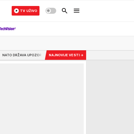
TV UŽIVO
ORAVA: Rusija bi mogla da upotrebi ukrajinske dronove u napadu na OVAJ regi
NAJNOVIJE VESTI
→