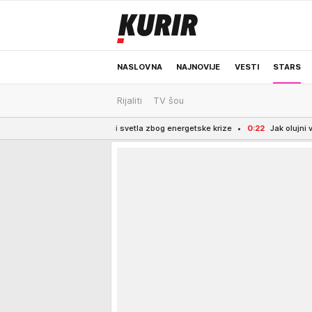
NASLOVNA
NAJNOVIJE
VESTI
STARS
Rijaliti
TV šou
ODRŽIVA BUDUĆNOST
REGION
NEWS
 da gasi svetla zbog energetske krize
0:22
Jak olujni vetar u Kragujevcu 