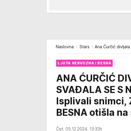
Naslovna
Stars
Ana Ćurčić divljal
LJUTA NERVOZNA I BESNA
ANA ĆURČIĆ DIV
SVAĐALA SE S
Isplivali snimci
BESNA otišla n
Čet, 05.12.2024. 13:33h