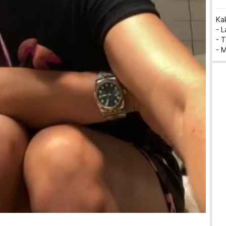
Ka
- 
- T
- 