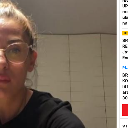
NA
UP
mo
uk
na
Ev
O
SR
RE
Jo
Ev
PL
BR
KO
IS
ar
30
VI