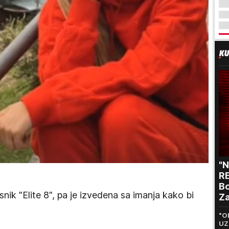
"
RE
Bo
snik "Elite 8", pa je izvedena sa imanja kako bi
Za
p
"O
UZ