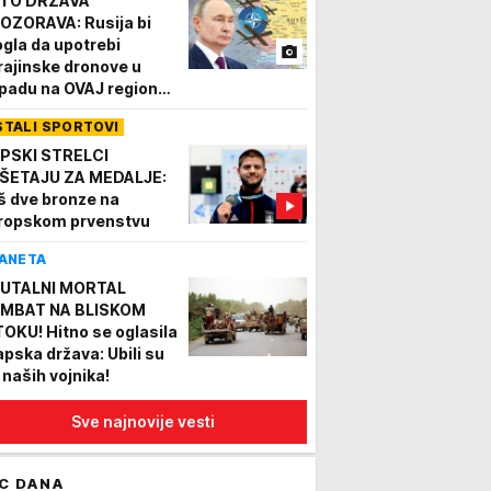
TO DRŽAVA
OZORAVA: Rusija bi
gla da upotrebi
rajinske dronove u
padu na OVAJ region
rope
STALI SPORTOVI
PSKI STRELCI
ŠETAJU ZA MEDALJE:
š dve bronze na
ropskom prvenstvu
ANETA
UTALNI MORTAL
MBAT NA BLISKOM
TOKU! Hitno se oglasila
apska država: Ubili su
 naših vojnika!
Sve najnovije vesti
C DANA