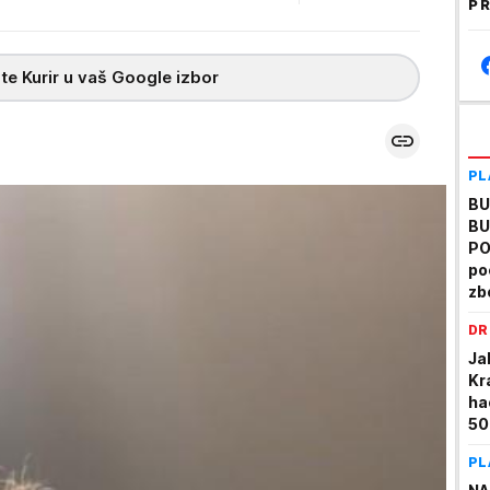
PR
te Kurir u vaš Google izbor
PL
BU
BU
PO
po
zb
DR
Jak
Kr
ha
50
PL