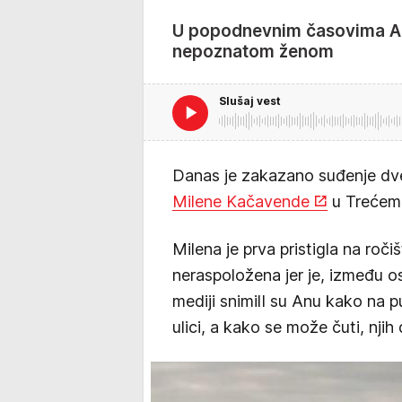
U popodnevnim časovima Ana
nepoznatom ženom
Slušaj vest
Danas je zakazano suđenje dve
Milene Kačavende
u Trećem
Milena je prva pristigla na roč
neraspoložena jer je, između os
mediji snimilI su Anu kako na 
ulici, a kako se može čuti, nji