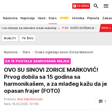
TV UŽIVO
Naslovna
Najnovije
Vesti
Stars
Hronika
Planeta
Zaba
enje za rekordno nizak vodostaj
7:10
VUČIĆ DOČEKUJE HEROJE IZ ŠPANIJE! Vatr
NOVO
→
RIJALITI
TV ŠOU
Naslovna
Stars
Ovako izgledaju sinovi Zorice Marković
SA 15 POSTALA SAMOHRANA MAJKA
OVO SU SINOVI ZORICE MARKOVIĆ!
Prvog dobila sa 15 godina sa
harmonikašem, a za mlađeg kažu da je
opasan frajer (FOTO)
Prenosi:
Ana Sabotinovski
1
Ned, 16.02.2025. 10:19h