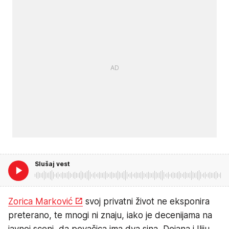
Slušaj vest
Zorica Marković
svoj privatni život ne eksponira
preterano, te mnogi ni znaju, iako je decenijama na
javnoj sceni, da pevačica ima dva sina, Dejana i Iliju.