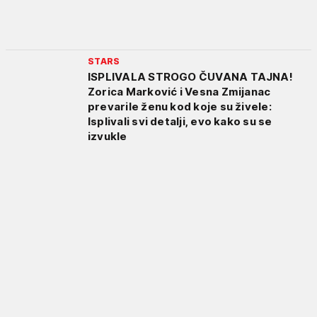
STARS
ISPLIVALA STROGO ČUVANA TAJNA!
Zorica Marković i Vesna Zmijanac
prevarile ženu kod koje su živele:
Isplivali svi detalji, evo kako su se
izvukle