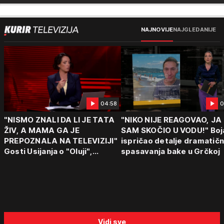
NAJNOVIJE
NAJGLEDANIJE
04:58
0
"NISMO ZNALI DA LI JE TATA
"NIKO NIJE REAGOVAO, JA
ŽIV, A MAMA GA JE
SAM SKOČIO U VODU!" Boj
PREPOZNALA NA TELEVIZIJI"
ispričao detalje dramatič
Gosti Usijanja o "Oluji",
spasavanja bake u Grčkoj
egzodusu Srba i stravičnim
svedočenjima
Vidi sve