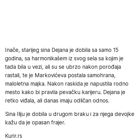
Inače, starijeg sina Dejana je dobila sa samo 15
godina, sa harmonikašem iz svog sela sa kojim je
tada bila u vezi, ali su se ubrzo nakon porođaja
rastali, te je Markovićeva postala samohrana,
maloletna majka. Nakon raskida je napustila rodno
mesto kako bi pravila pevačku karijeru. Dejana je
retko viđala, ali danas imaju odličan odnos.
Sina Iliju je dobila u drugom braku i za njega devojke
kažu da je opasan frajer.
Kurir.rs