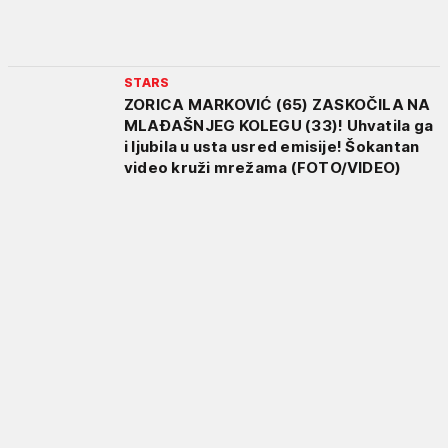
STARS
ZORICA MARKOVIĆ (65) ZASKOČILA NA
MLAĐAŠNJEG KOLEGU (33)! Uhvatila ga
i ljubila u usta usred emisije! Šokantan
video kruži mrežama (FOTO/VIDEO)