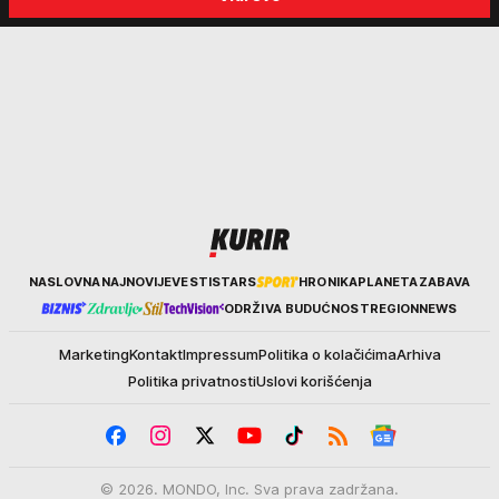
Kurir
NASLOVNA
NAJNOVIJE
VESTI
STARS
HRONIKA
PLANETA
ZABAVA
ODRŽIVA BUDUĆNOST
REGION
NEWS
Marketing
Kontakt
Impressum
Politika o kolačićima
Arhiva
Politika privatnosti
Uslovi korišćenja
© 2026. MONDO, Inc. Sva prava zadržana.