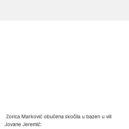
Zorica Marković obučena skočila u bazen u vili
Jovane Jeremić: