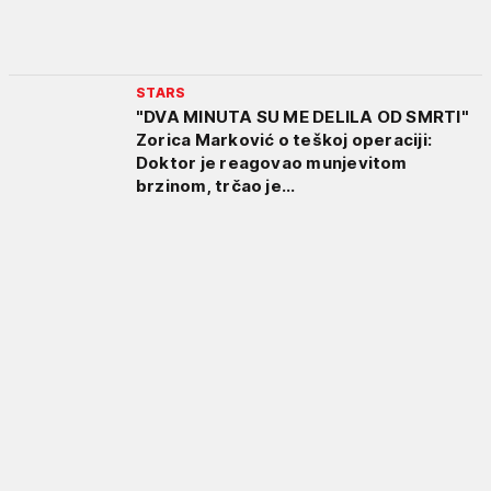
STARS
"DVA MINUTA SU ME DELILA OD SMRTI"
Zorica Marković o teškoj operaciji:
Doktor je reagovao munjevitom
brzinom, trčao je...