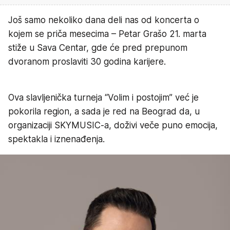
Još samo nekoliko dana deli nas od koncerta o
kojem se priča mesecima – Petar Grašo 21. marta
stiže u Sava Centar, gde će pred prepunom
dvoranom proslaviti 30 godina karijere.
Ova slavljenička turneja “Volim i postojim” već je
pokorila region, a sada je red na Beograd da, u
organizaciji SKYMUSIC-a, doživi veče puno emocija,
spektakla i iznenađenja.