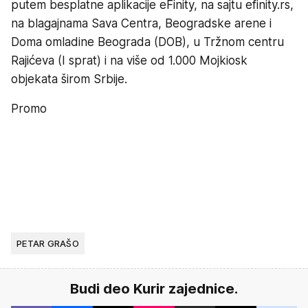
putem besplatne aplikacije eFinity, na sajtu efinity.rs,
na blagajnama Sava Centra, Beogradske arene i
Doma omladine Beograda (DOB), u Tržnom centru
Rajićeva (I sprat) i na više od 1.000 Mojkiosk
objekata širom Srbije.
Promo
PETAR GRAŠO
Budi deo Kurir zajednice.