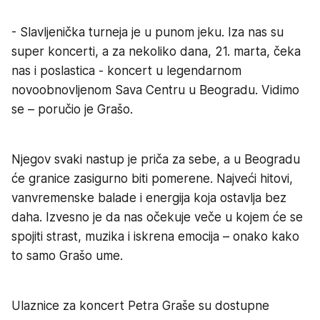
- Slavljenička turneja je u punom jeku. Iza nas su
super koncerti, a za nekoliko dana, 21. marta, čeka
nas i poslastica - koncert u legendarnom
novoobnovljenom Sava Centru u Beogradu. Vidimo
se – poručio je Grašo.
Njegov svaki nastup je priča za sebe, a u Beogradu
će granice zasigurno biti pomerene. Najveći hitovi,
vanvremenske balade i energija koja ostavlja bez
daha. Izvesno je da nas očekuje veče u kojem će se
spojiti strast, muzika i iskrena emocija – onako kako
to samo Grašo ume.
Ulaznice za koncert Petra Graše su dostupne