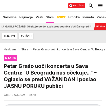
TV UŽIVO
Naslovna
Najnovije
Vesti
Stars
Hronika
Planeta
Zaba
I POŽARE! Očekuje se dolazak predsednika Vučića ispred Palate Srbija (FO
NOVO
→
RIJALITI
TV ŠOU
Naslovna
Stars
Petar Grašo uoči koncerta u Sava Centru: “U Beogr
STARS
Petar Grašo uoči koncerta u Sava
Centru: “U Beogradu nas očekuje…” –
Oglasio se pred VAŽAN DAN i poslao
JASNU PORUKU publici
Čet, 13.03.2025. 13:57h