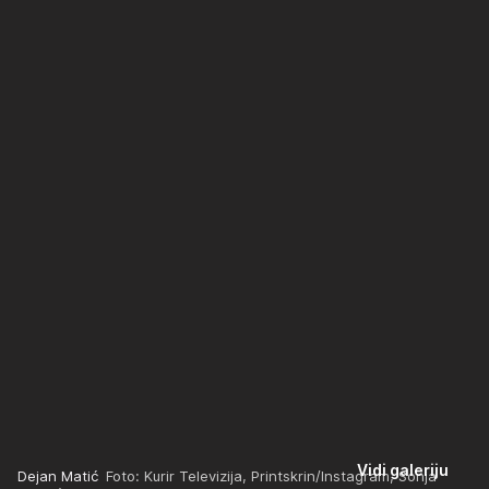
Vidi galeriju
Dejan Matić
Foto: Kurir Televizija, Printskrin/Instagram, Sonja