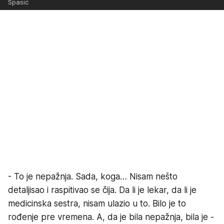
Spasić
- To je nepažnja. Sada, koga… Nisam nešto
detaljisao i raspitivao se čija. Da li je lekar, da li je
medicinska sestra, nisam ulazio u to. Bilo je to
rođenje pre vremena. A, da je bila nepažnja, bila je -