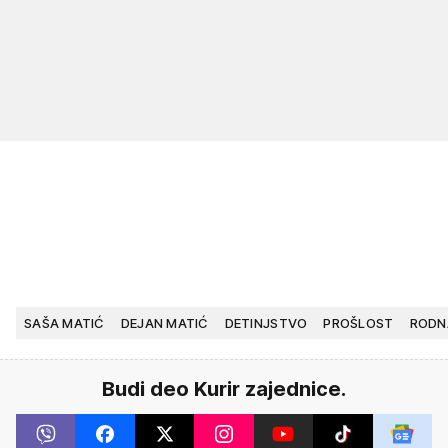
SAŠA MATIĆ
DEJAN MATIĆ
DETINJSTVO
PROŠLOST
RODN
Budi deo Kurir zajednice.