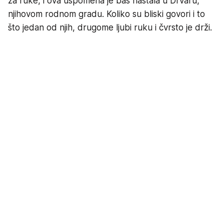
za ruke, i ova uspomena je baš nastala u Drvaru,
njihovom rodnom gradu. Koliko su bliski govori i to
što jedan od njih, drugome ljubi ruku i čvrsto je drži.