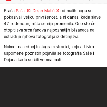
Braća
Saša
i
Dejan Matić
od malih nogu su
pokazivali veliku privrženost, a ni danas, kada slave
47. rođendan, ništa se nije promenilo. Ono što će
otopiti sva srca fanova najpoznatijih blizanaca na
estradi je njihova fotografija iz detinjstva.
Naime, na jednoj Instagram stranici, koja arhivira
uspomene poznatih pojavila se fotografija Saše i
Dejana kada su bili veoma mali.