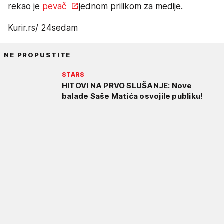
rekao je
pevač
jednom prilikom za medije.
Kurir.rs/ 24sedam
NE PROPUSTITE
STARS
HITOVI NA PRVO SLUŠANJE: Nove
balade Saše Matića osvojile publiku!