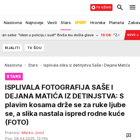
TV UŽIVO
Naslovna
Najnovije
Vesti
Stars
Hronika
Planeta
Zaba
dem u policiju i sud!" Bivša mu došla glave
19:08
"ZA MENE JE PITANJE KA
NOVO
→
RIJALITI
TV ŠOU
Naslovna
Stars
Isplivala slika iz detinjstva Saše i Dejana Matića
STARS
ISPLIVALA FOTOGRAFIJA SAŠE I
DEJANA MATIĆA IZ DETINJSTVA: S
plavim kosama drže se za ruke ljube
se, a slika nastala ispred rodne kuće
(FOTO)
Prenosi:
Marko Jović
Pon, 28.04.2025. 12:15h