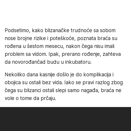
Podsetimo, kako blizanačke trudnoće sa sobom
nose brojne rizike i poteškoće, poznata braća su
rođena u šestom mesecu, nakon čega nisu imali
problem sa vidom. Ipak, prerano rođenje, zahteva
da novorođančad budu u inkubatoru.
Nekoliko dana kasnije došlo je do komplikacija i
obojica su ostali bez vida. Iako se pravi razlog zbog
čega su blizanci ostali slepi samo nagađa, braća ne
vole o tome da prčaju.