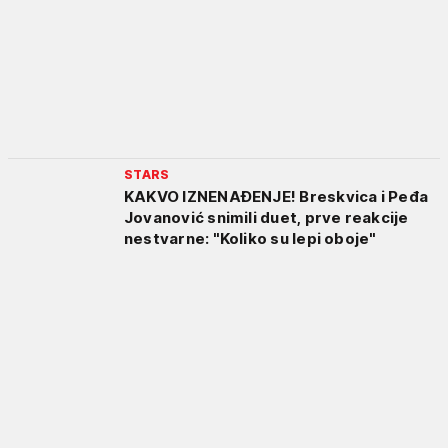
STARS
KAKVO IZNENAĐENJE! Breskvica i Peđa
Jovanović snimili duet, prve reakcije
nestvarne: "Koliko su lepi oboje"