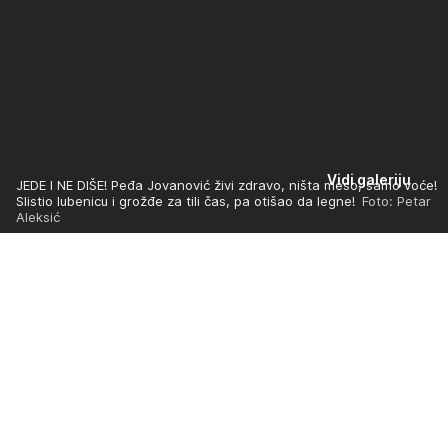
Vidi galeriju
JEDE I NE DIŠE! Peđa Jovanović živi zdravo, ništa meso, samo voće!
Slistio lubenicu i grožđe za tili čas, pa otišao da legne!
Foto: Petar
Aleksić