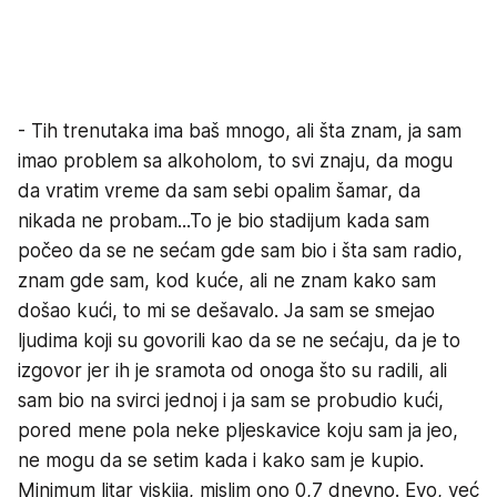
- Tih trenutaka ima baš mnogo, ali šta znam, ja sam
imao problem sa alkoholom, to svi znaju, da mogu
da vratim vreme da sam sebi opalim šamar, da
nikada ne probam...To je bio stadijum kada sam
počeo da se ne sećam gde sam bio i šta sam radio,
znam gde sam, kod kuće, ali ne znam kako sam
došao kući, to mi se dešavalo. Ja sam se smejao
ljudima koji su govorili kao da se ne sećaju, da je to
izgovor jer ih je sramota od onoga što su radili, ali
sam bio na svirci jednoj i ja sam se probudio kući,
pored mene pola neke pljeskavice koju sam ja jeo,
ne mogu da se setim kada i kako sam je kupio.
Minimum litar viskija, mislim ono 0,7 dnevno. Evo, već