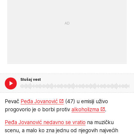
Slušaj vest
Pevač
Peđa Jovanović
(47) u emisiji uživo
progovorio je o borbi protiv
alkoholizma
.
Peđa Jovanović nedavno se vratio
na muzičku
scenu, a malo ko zna jednu od njegovih najvećih