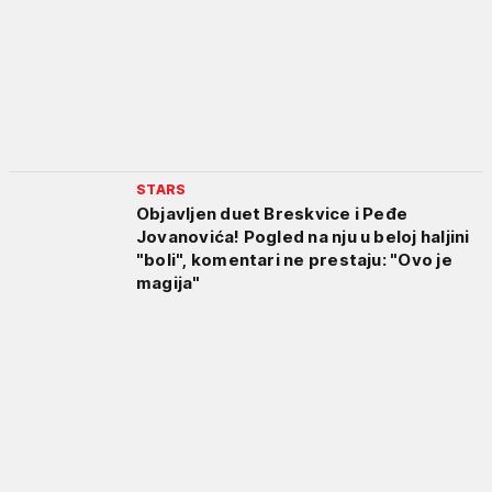
STARS
Objavljen duet Breskvice i Peđe
Jovanovića! Pogled na nju u beloj haljini
"boli", komentari ne prestaju: "Ovo je
magija"