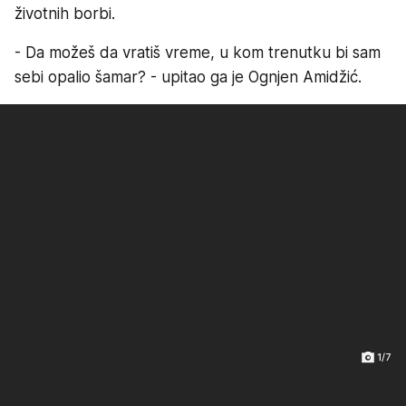
životnih borbi.
- Da možeš da vratiš vreme, u kom trenutku bi sam
sebi opalio šamar? - upitao ga je Ognjen Amidžić.
1/7