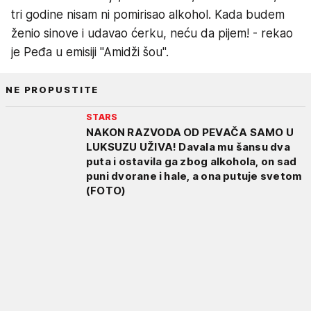
tri godine nisam ni pomirisao alkohol. Kada budem
ženio sinove i udavao ćerku, neću da pijem! - rekao
je Peđa u emisiji "Amidži šou".
NE PROPUSTITE
STARS
NAKON RAZVODA OD PEVAČA SAMO U
LUKSUZU UŽIVA! Davala mu šansu dva
puta i ostavila ga zbog alkohola, on sad
puni dvorane i hale, a ona putuje svetom
(FOTO)