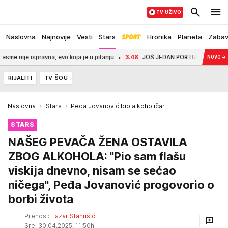
TV UŽIVO
Naslovna
Najnovije
Vesti
Stars
Hronika
Planeta
Zaba
 ispravna, evo koja je u pitanju
3:48
JOŠ JEDAN PORTUGALAC OTIŠAO U S
NOVO
→
RIJALITI
TV ŠOU
Naslovna
Stars
Peđa Jovanović bio alkoholičar
STARS
NAŠEG PEVAČA ŽENA OSTAVILA
ZBOG ALKOHOLA: "Pio sam flašu
viskija dnevno, nisam se sećao
ničega", Peđa Jovanović progovorio o
borbi života
Prenosi:
Lazar Stanušić
Sre, 30.04.2025. 11:50h