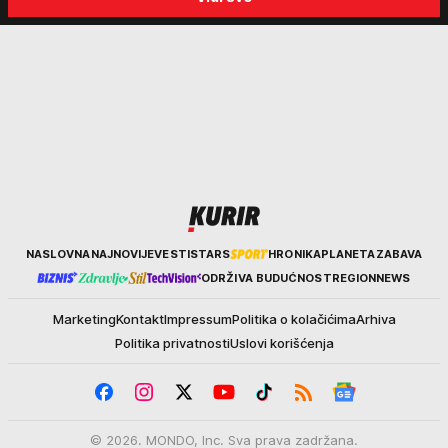
Srbiju: Zločin se ne isplati
za ozbiljne padavine su ma
Kurir
NASLOVNA
NAJNOVIJE
VESTI
STARS
HRONIKA
PLANETA
ZABAVA
ODRŽIVA BUDUĆNOST
REGION
NEWS
Marketing
Kontakt
Impressum
Politika o kolačićima
Arhiva
Politika privatnosti
Uslovi korišćenja
© 2026. MONDO, Inc. Sva prava zadržana.