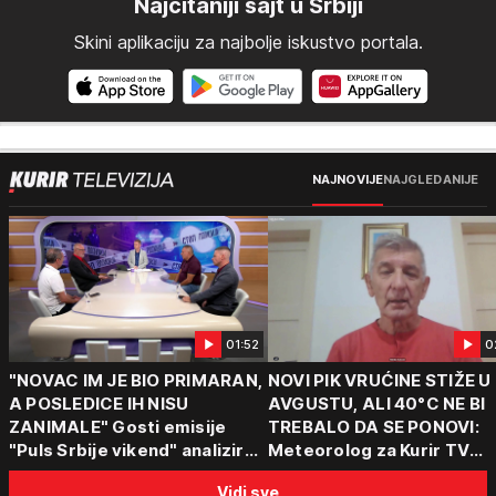
Najčitaniji sajt u Srbiji
Skini aplikaciju za najbolje iskustvo portala.
NAJNOVIJE
NAJGLEDANIJE
01:52
0
"NOVAC IM JE BIO PRIMARAN,
NOVI PIK VRUĆINE STIŽE U
A POSLEDICE IH NISU
AVGUSTU, ALI 40°C NE BI
ZANIMALE" Gosti emisije
TREBALO DA SE PONOVI:
"Puls Srbije vikend" analizirali
Meteorolog za Kurir TV
slučajeve koji su potresli
objasnio šta nas čeka: "Š
Vidi sve