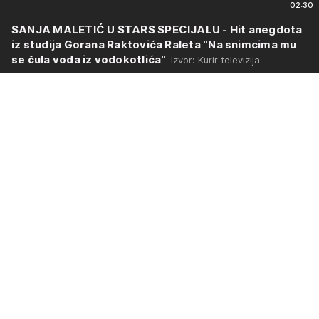
02:30
SANJA MALETIĆ U STARS SPECIJALU - Hit anegdota
iz studija Gorana Raktovića Raleta "Na snimcima mu
se čula voda iz vodokotlića"
Izvor: Kurir televizija