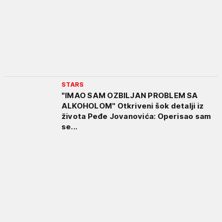
STARS
"IMAO SAM OZBILJAN PROBLEM SA
ALKOHOLOM" Otkriveni šok detalji iz
života Peđe Jovanovića: Operisao sam
se...