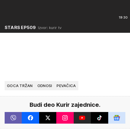
19:30
STARS EP509
Izvor: kurir tv
GOCA TRŽAN
ODNOSI
PEVAČICA
Budi deo Kurir zajednice.