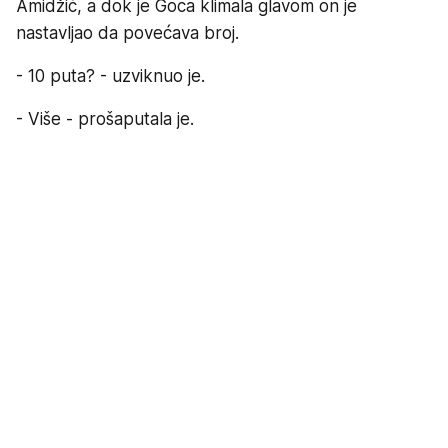
Amidžić, a dok je Goca klimala glavom on je
nastavljao da povećava broj.
- 10 puta? - uzviknuo je.
- Više - prošaputala je.