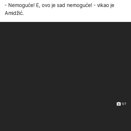
- Nemoguće! E, ovo je sad nemoguće! - vikao je
Amidžić.
1/7