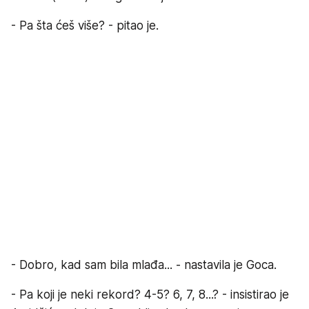
- Pa šta ćeš više? - pitao je.
- Dobro, kad sam bila mlađa... - nastavila je Goca.
- Pa koji je neki rekord? 4-5? 6, 7, 8...? - insistirao je