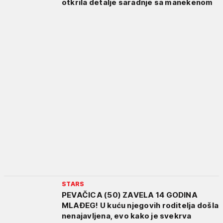
otkrila detalje saradnje sa manekenom
STARS
PEVAČICA (50) ZAVELA 14 GODINA
MLAĐEG! U kuću njegovih roditelja došla
nenajavljena, evo kako je svekrva