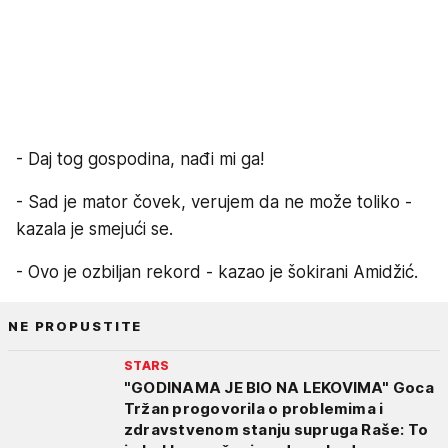
- Daj tog gospodina, nađi mi ga!
- Sad je mator čovek, verujem da ne može toliko -
kazala je smejući se.
- Ovo je ozbiljan rekord - kazao je šokirani Amidžić.
NE PROPUSTITE
STARS
"GODINAMA JE BIO NA LEKOVIMA" Goca
Tržan progovorila o problemima i
zdravstvenom stanju supruga Raše: To