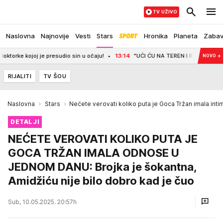
TV UŽIVO
Naslovna
Najnovije
Vesti
Stars
Hronika
Planeta
Zaba
oj je presudio sin u očaju!
13:14
"UĆI ĆU NA TEREN I RAZNEĆU MESIJA SA Č
NOVO
→
RIJALITI
TV ŠOU
Naslovna
Stars
Nećete verovati koliko puta je Goca Tržan imala in
DETALJI
NEĆETE VEROVATI KOLIKO PUTA JE
GOCA TRŽAN IMALA ODNOSE U
JEDNOM DANU: Brojka je šokantna,
Amidžiću nije bilo dobro kad je čuo
Sub, 10.05.2025. 20:57h