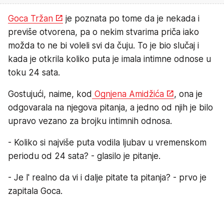
Goca Tržan
je poznata po tome da je nekada i
previše otvorena, pa o nekim stvarima priča iako
možda to ne bi voleli svi da čuju. To je bio slučaj i
kada je otkrila koliko puta je imala intimne odnose u
toku 24 sata.
Gostujući, naime, kod
Ognjena Amidžića
, ona je
odgovarala na njegova pitanja, a jedno od njih je bilo
upravo vezano za brojku intimnih odnosa.
- Koliko si najviše puta vodila ljubav u vremenskom
periodu od 24 sata? - glasilo je pitanje.
- Je l' realno da vi i dalje pitate ta pitanja? - prvo je
zapitala Goca.