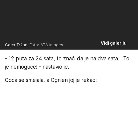
Vidi galeriju
Goca Tržan
Foto: ATA images
- 12 puta za 24 sata, to znači da je na dva sata... To
je nemoguće! - nastavio je.
Goca se smejala, a Ognjen joj je rekao: