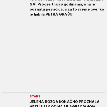
GA! Proces trajao godinama, ona je
poznata pevačica, a za to vreme uveliko
je ljubila PETRA GRAŠU
STARS
JELENA ROZGA KONAČNO PROZNALA
VEZU S 11 GODINA MLAĐIM IVANOM