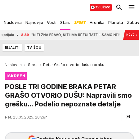
TV UŽIVO
Naslovna
Najnovije
Vesti
Stars
Hronika
Planeta
Zaba
8:39
"NITI ZNA PRAVO, NITI IMA REZULTATE - SAMO NEBULOZNE IZJAVE" Plenum
NOVO
→
RIJALITI
TV ŠOU
Naslovna
Stars
Petar Grašo otvorio dušu o braku
ISKRFEN
POSLE TRI GODINE BRAKA PETAR
GRAŠO OTVORIO DUŠU: Napravili smo
grešku... Podelio nepoznate detalje
Pet, 23.05.2025. 20:28h
Dodajte Kurir u vaš Google izbor