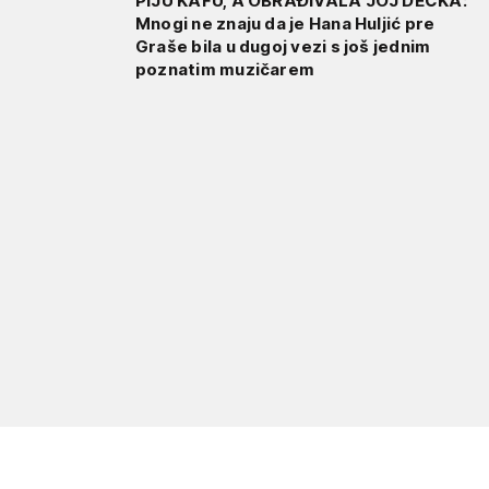
PIJU KAFU, A OBRAĐIVALA JOJ DEČKA:
Mnogi ne znaju da je Hana Huljić pre
Graše bila u dugoj vezi s još jednim
poznatim muzičarem