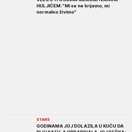
HULJIĆEM: "Mi se ne krijemo, mi
normalno živimo"
STARS
GODINAMA JOJ DOLAZILA U KUĆU DA