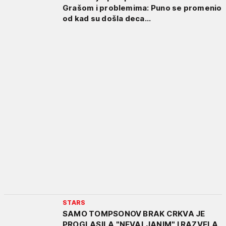
Grašom i problemima: Puno se promenio
od kad su došla deca...
STARS
SAMO TOMPSONOV BRAK CRKVA JE
PROGLASILA "NEVALJANIM" I RAZVELA