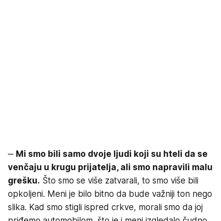
‒
Mi smo bili samo dvoje ljudi koji su hteli da se
venčaju u krugu prijatelja, ali smo napravili malu
grešku.
Što smo se više zatvarali, to smo više bili
opkoljeni. Meni je bilo bitno da bude važniji ton nego
slika. Kad smo stigli ispred crkve, morali smo da joj
priđemo automobilom, što je i meni izgledalo čudno.