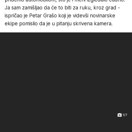
Ja sam zamišljao da će to biti za ruku, kroz grad -
ispričao je Petar Grašo koji je videvši novinarske
ekipe pomislio da je u pitanju skrivena kamera.
1/7