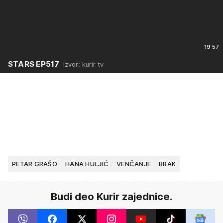
19:57
STARS EP517
Izvor: kurir tv
PETAR GRAŠO
HANA HULJIĆ
VENČANJE
BRAK
Budi deo Kurir zajednice.