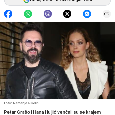
Foto: Nemanja Nikolić
Petar Grašo i Hana Huljić venčali su se krajem