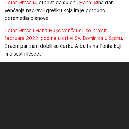
Petar Grašo
otkriva da su on i
Hana
na dan
venčanja napravili grešku koja im je potpuno
poremetila planove.
Petar Grašo i Hana Huljić venčali su se krajem
februara 2022. godine u crkvi Sv. Dominika u Splitu
.
Bračni partneri dobili su ćerku Albu i sina Tonija koji
ima šest meseci.