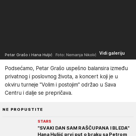
Vidi galeriju
Petar Grašo i Hana Huljić
Foto: Nemanja Nikolić
Podsećamo, Petar Grašo uspešno balansira između
privatnog i poslovnog života, a koncert koji je u
okviru turneje "Volim i postojim" održao u Sava
Centru i dalje se prepričava.
NE PROPUSTITE
STARS
"SVAKI DAN SAM RAŠČUPANA I BLEDA"
Hana Huljić prvi put o braku sa Petrom