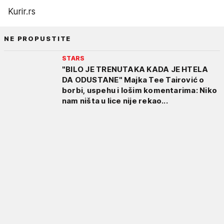
Kurir.rs
NE PROPUSTITE
STARS
"BILO JE TRENUTAKA KADA JE HTELA
DA ODUSTANE" Majka Tee Tairović o
borbi, uspehu i lošim komentarima: Niko
nam ništa u lice nije rekao...