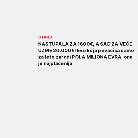
STARS
NASTUPALA ZA 1600€, A SAD ZA VEČE
UZME 20.000€! Evo koja pevačica samo
za leto zaradi POLA MILIONA EVRA, ona
je najplaćenija