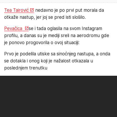
Tea Tairović
nedavno je po prvi put morala da
otkaže nastup, jer joj se pred isti slošilo.
Pevačica
se i tada oglasila na svom Instagram
profilu, a danas su je mediji sreli na aerodromu gde
je ponovo progovorila o ovoj situaciji:
Prvo je podelila utiske sa sinoćnjeg nastupa, a onda
se dotakla i onog koji je nažalost otkazala u
poslednjem trenutku