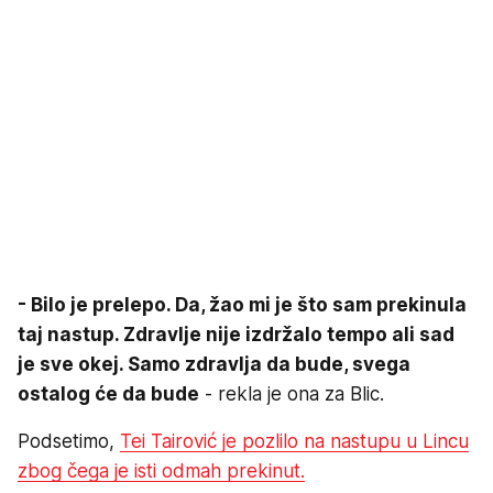
- Bilo je prelepo. Da, žao mi je što sam prekinula
taj nastup. Zdravlje nije izdržalo tempo ali sad
je sve okej. Samo zdravlja da bude, svega
ostalog će da bude
- rekla je ona za Blic.
Podsetimo,
Tei Tairović je pozlilo na nastupu u Lincu
zbog čega je isti odmah prekinut.