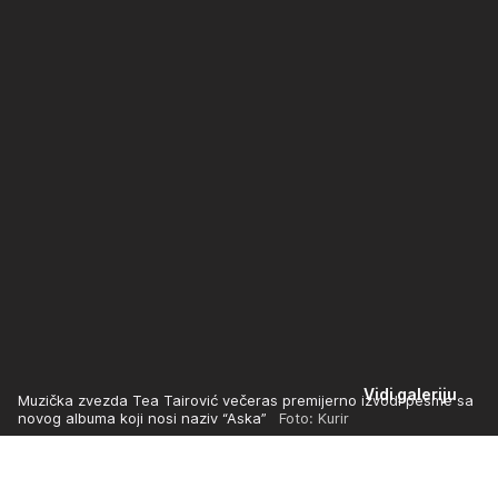
Vidi galeriju
Muzička zvezda Tea Tairović večeras premijerno izvodi pesme sa
novog albuma koji nosi naziv “Aska”
Foto: Kurir