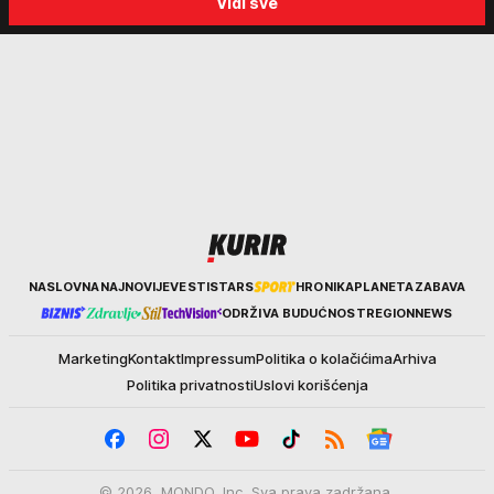
Vidi sve
Kurir
NASLOVNA
NAJNOVIJE
VESTI
STARS
HRONIKA
PLANETA
ZABAVA
ODRŽIVA BUDUĆNOST
REGION
NEWS
Marketing
Kontakt
Impressum
Politika o kolačićima
Arhiva
Politika privatnosti
Uslovi korišćenja
© 2026. MONDO, Inc. Sva prava zadržana.