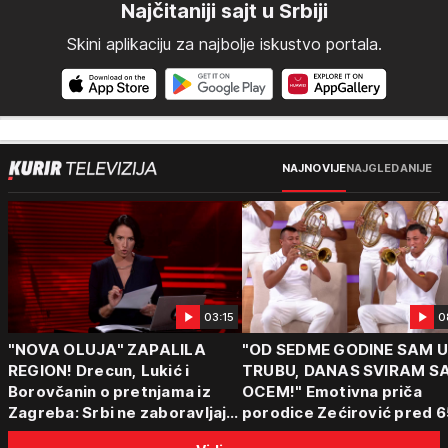
Najčitaniji sajt u Srbiji
Skini aplikaciju za najbolje iskustvo portala.
NAJNOVIJE
NAJGLEDANIJE
03:15
0
"NOVA OLUJA" ZAPALILA
"OD SEDME GODINE SAM 
REGION! Drecun, Lukić i
TRUBU, DANAS SVIRAM S
Borovčanin o pretnjama iz
OCEM!" Emotivna priča
Zagreba: Srbi ne zaboravljaju
porodice Zećirović pred 6
progon
Sabor trubača u Guči