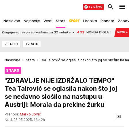
TV UŽIVO
Naslovna
Najnovije
Vesti
Stars
Hronika
Planeta
Zaba
ujevac raspisao konkurs za 32 radnika
4:32
HONDA DIGLA UZBUNU! Aston Martin
NOVO
→
RIJALITI
TV ŠOU
Naslovna
Stars
Tea Tairović se oglasila nakon što joj se slošilo na na
STARS
"ZDRAVLJE NIJE IZDRŽALO TEMPO"
Tea Tairović se oglasila nakon što joj
se nedavno slošilo na nastupu u
Austriji: Morala da prekine žurku
Prenosi:
Marko Jović
Ned, 25.05.2025. 13:42h