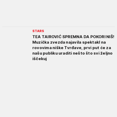
STARS
TEA TAIROVIĆ SPREMNA DA POKORI NIŠ!
Muzička zvezda najavila spektakl na
rovovima niške Tvrđave, prvi put će za
našu publiku uraditi nešto što svi željno
iščekuj