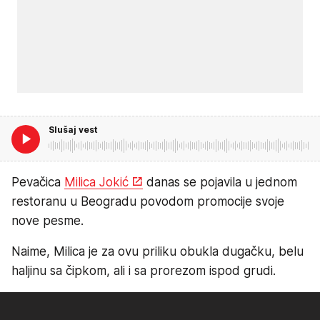
Slušaj vest
Pevačica
Milica Jokić
danas se pojavila u jednom
restoranu u Beogradu povodom promocije svoje
nove pesme.
Naime, Milica je za ovu priliku obukla dugačku, belu
haljinu sa čipkom, ali i sa prorezom ispod grudi.