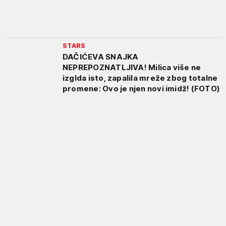
STARS
DAČIĆEVA SNAJKA
NEPREPOZNATLJIVA! Milica više ne
izglda isto, zapalila mreže zbog totalne
promene: Ovo je njen novi imidž! (FOTO)