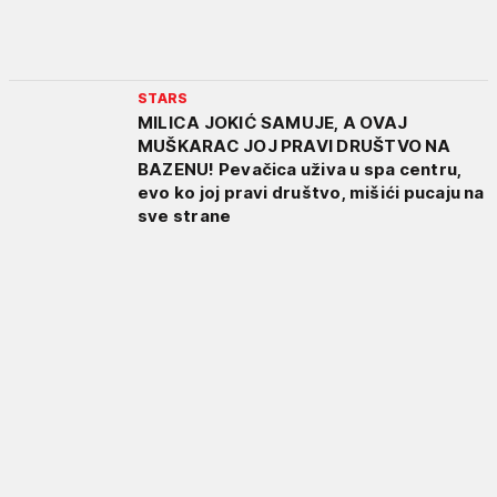
STARS
MILICA JOKIĆ SAMUJE, A OVAJ
MUŠKARAC JOJ PRAVI DRUŠTVO NA
BAZENU! Pevačica uživa u spa centru,
evo ko joj pravi društvo, mišići pucaju na
sve strane