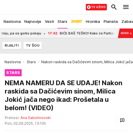
TV UŽIVO
Naslovna
Najnovije
Vesti
Stars
Hronika
Planeta
Zaba
pa se gorko pokaju
17:42
BIĆE BAŠ TEŠKO! Kako će Partizan izbaciti ovakav H
NOVO
→
RIJALITI
TV ŠOU
Naslovna
Stars
Nakon raskida sa Dačićevim sinom, Milica Jokić jač
STARS
NEMA NAMERU DA SE UDAJE! Nakon
raskida sa Dačićevim sinom, Milica
Jokić jača nego ikad: Prošetala u
belom! (VIDEO)
Prenosi:
Ana Sabotinovski
Pon, 02.06.2025. 13:10h