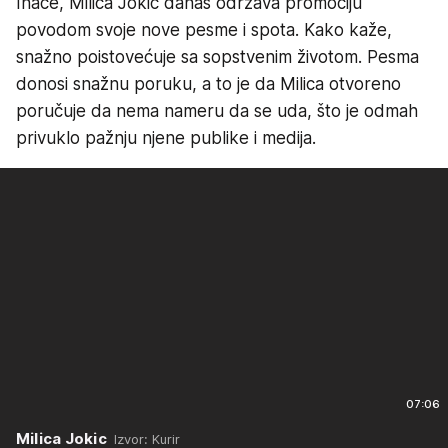
Inače, Milica Jokić danas održava promociju
povodom svoje nove pesme i spota. Kako kaže,
snažno poistovećuje sa sopstvenim životom. Pesma
donosi snažnu poruku, a to je da Milica otvoreno
poručuje da nema nameru da se uda, što je odmah
privuklo pažnju njene publike i medija.
07:06
Milica Jokic
Izvor: Kurir