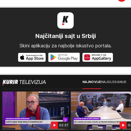
Najčitaniji sajt u Srbiji
Skini aplikaciju za najbolje iskustvo portala.
NAJNOVIJE
NAJGLEDANIJE
02:37
0