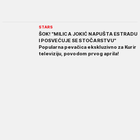
STARS
ŠOK! "MILICA JOKIĆ NAPUŠTA ESTRADU
I POSVEĆUJE SE STOČARSTVU"
Popularna pevačica ekskluzivno za Kurir
televiziju, povodom prvog aprila!