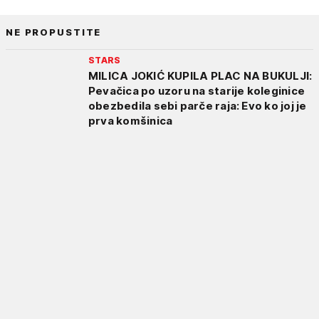
NE PROPUSTITE
STARS
MILICA JOKIĆ KUPILA PLAC NA BUKULJI:
Pevačica po uzoru na starije koleginice
obezbedila sebi parče raja: Evo ko joj je
prva komšinica