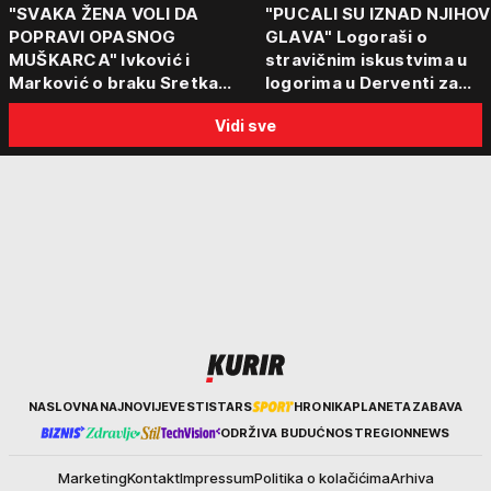
"SVAKA ŽENA VOLI DA
"PUCALI SU IZNAD NJIHOV
POPRAVI OPASNOG
GLAVA" Logoraši o
MUŠKARCA" Ivković i
stravičnim iskustvima u
Marković o braku Sretka
logorima u Derventi za
Kalinića i fenomenu žena koje
emisiju "Puls Srbije vikend
Vidi sve
biraju kriminalce: "Neće sa
"Tada je počela velika
nekim ko nema para"
tortura..."
Kurir
NASLOVNA
NAJNOVIJE
VESTI
STARS
HRONIKA
PLANETA
ZABAVA
ODRŽIVA BUDUĆNOST
REGION
NEWS
Marketing
Kontakt
Impressum
Politika o kolačićima
Arhiva