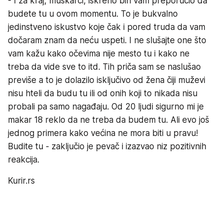
- I za kraj, muškarci, iskreno bih vam preporučio da
budete tu u ovom momentu. To je bukvalno
jedinstveno iskustvo koje čak i pored truda da vam
dočaram znam da neću uspeti. I ne slušajte one što
vam kažu kako očevima nije mesto tu i kako ne
treba da vide sve to itd. Tih priča sam se naslušao
previše a to je dolazilo isključivo od žena čiji muževi
nisu hteli da budu tu ili od onih koji to nikada nisu
probali pa samo nagađaju. Od 20 ljudi sigurno mi je
makar 18 reklo da ne treba da budem tu. Ali evo još
jednog primera kako većina ne mora biti u pravu!
Budite tu - zaključio je pevač i izazvao niz pozitivnih
reakcija.
Kurir.rs