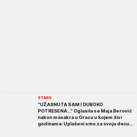
STARS
"UŽASNUTA SAM I DUBOKO
POTRESENA..." Oglasila se Maja Berović
nakon masakra u Gracu u kojem živi
godinama: Uplašeni smo za svoju decu...