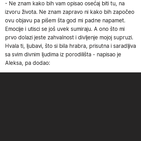
- Ne znam kako bih vam opisao osećaj biti tu, na
izvoru života. Ne znam zapravo ni kako bih započeo
ovu objavu pa pišem šta god mi padne napamet.
Emocije i utisci se još uvek sumiraju. A ono što mi
prvo dolazi jeste zahvalnost i divljenje mojoj supruzi.
Hvala ti, ljubavi, što si bila hrabra, prisutna i saradljiva
sa svim divnim ljudima iz porodilišta - napisao je
Aleksa, pa dodao: