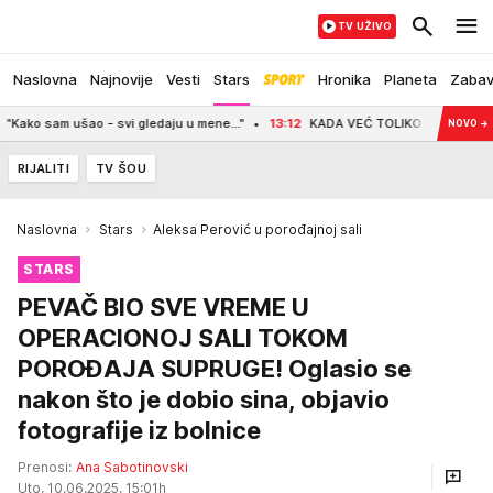
TV UŽIVO
Naslovna
Najnovije
Vesti
Stars
Hronika
Planeta
Zaba
šao - svi gledaju u mene..."
13:12
KADA VEĆ TOLIKO MALTRETIRAJU NAŠ NAR
NOVO
→
RIJALITI
TV ŠOU
Naslovna
Stars
Aleksa Perović u porođajnoj sali
STARS
PEVAČ BIO SVE VREME U
OPERACIONOJ SALI TOKOM
POROĐAJA SUPRUGE! Oglasio se
nakon što je dobio sina, objavio
fotografije iz bolnice
Prenosi:
Ana Sabotinovski
Uto, 10.06.2025. 15:01h