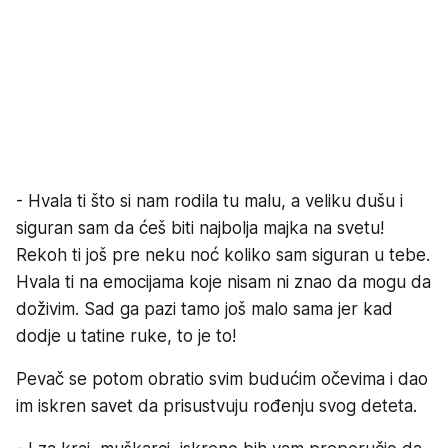
- Hvala ti što si nam rodila tu malu, a veliku dušu i
siguran sam da ćeš biti najbolja majka na svetu!
Rekoh ti još pre neku noć koliko sam siguran u tebe.
Hvala ti na emocijama koje nisam ni znao da mogu da
doživim. Sad ga pazi tamo još malo sama jer kad
dodje u tatine ruke, to je to!
Pevač se potom obratio svim budućim očevima i dao
im iskren savet da prisustvuju rođenju svog deteta.