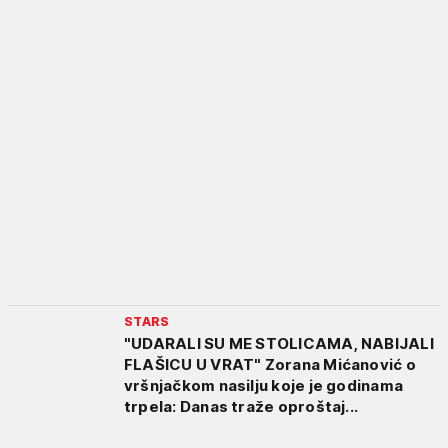
STARS
"UDARALI SU ME STOLICAMA, NABIJALI
FLAŠICU U VRAT" Zorana Mićanović o
vršnjačkom nasilju koje je godinama
trpela: Danas traže oproštaj...