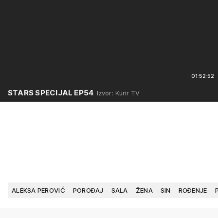
01:52:52
STARS SPECIJAL EP54
Izvor: Kurir TV
ALEKSA PEROVIĆ
POROĐAJ
SALA
ŽENA
SIN
ROĐENJE