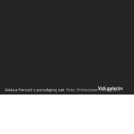
Vidi galeriju
Aleksa Perović u porođajnoj sali
Foto: Printscreen Instagram