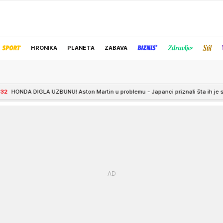
HRONIKA
PLANETA
ZABAVA
IZBOR UREDNIKA
UZBUNU! Aston Martin u problemu - Japanci priznali šta ih je slomilo!
4:00