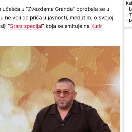
Ka
n učešća u "Zvezdama Granda" oprobala se u
- 
- T
odu ne voli da priča u javnosti, međutim, o svojoj
- 
iji "
Stars specijal
" koja se emituje na
Kurir