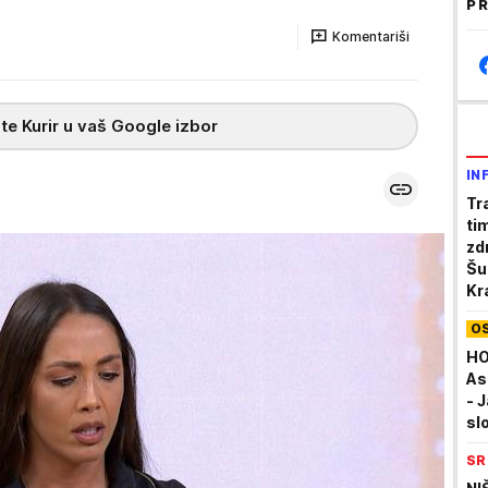
PR
Komentariši
te Kurir u vaš Google izbor
IN
Tr
ti
zd
Šu
Kr
ko
O
HO
As
- J
sl
SR