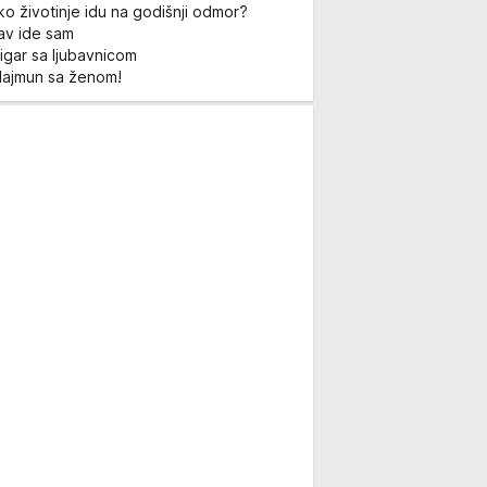
ko životinje idu na godišnji odmor?
Lav ide sam
igar sa ljubavnicom
Majmun sa ženom!