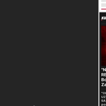
"
RE
Bo
Za
p
"O
UZ
SA
po