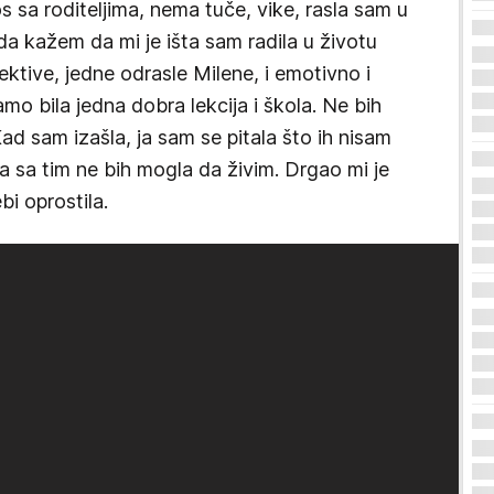
 sa roditeljima, nema tuče, vike, rasla sam u
a kažem da mi je išta sam radila u životu
ktive, jedne odrasle Milene, i emotivno i
samo bila jedna dobra lekcija i škola. Ne bih
Kad sam izašla, ja sam se pitala što ih nisam
 ja sa tim ne bih mogla da živim. Drgao mi je
bi oprostila.