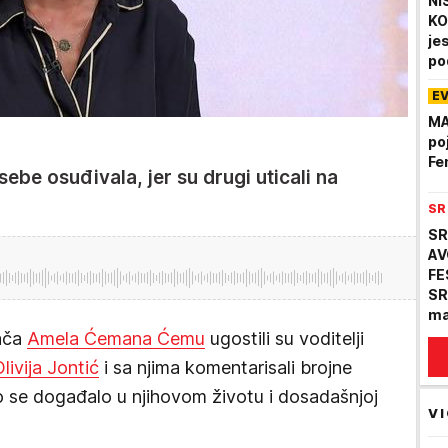
NI
KO
je
po
E
MA
po
Fe
 sebe osuđivala, jer su drugi uticali na
SR
SR
AV
FE
SR
ma
de
ača
Amela Ćemana Ćemu
ugostili su voditelji
po
livija Jontić
i sa njima komentarisali brojne
to se događalo u njihovom životu i dosadašnjoj
VI