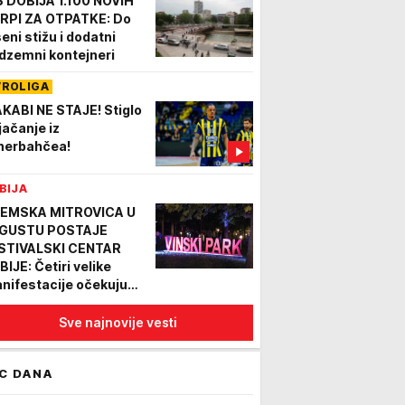
Š DOBIJA 1.100 NOVIH
RPI ZA OTPATKE: Do
seni stižu i dodatni
dzemni kontejneri
VROLIGA
KABI NE STAJE! Stiglo
jačanje iz
nerbahčea!
BIJA
EMSKA MITROVICA U
GUSTU POSTAJE
STIVALSKI CENTAR
BIJE: Četiri velike
nifestacije očekuju
setine hiljada
setilaca
Sve najnovije vesti
C DANA