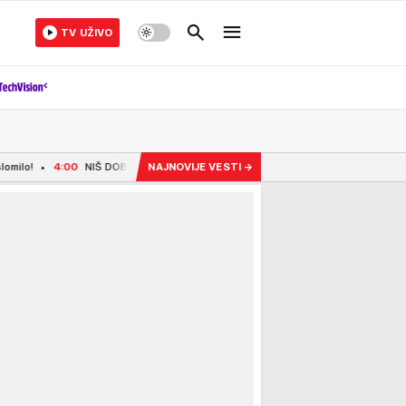
TV UŽIVO
NIŠ DOBIJA 1.100 NOVIH KORPI ZA OTPATKE: Do jeseni stižu i dodatni podzemni k
NAJNOVIJE VESTI
→