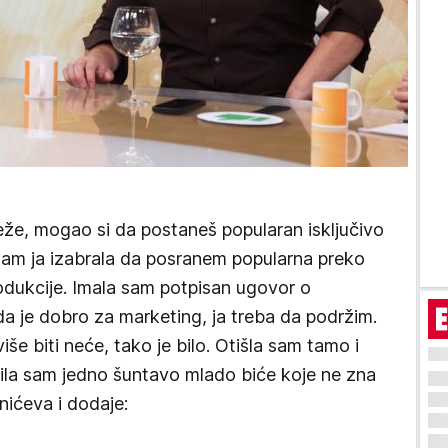
že, mogao si da postaneš popularan isključivo
 nisam ja izabrala da posranem popularna preko
rodukcije. Imala sam potpisan ugovor o
da je dobro za marketing, ja treba da podržim.
e više biti neće, tako je bilo. Otišla sam tamo i
bila sam jedno šuntavo mlado biće koje ne zna
anićeva i dodaje: