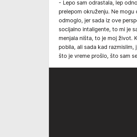
- Lepo sam odrastala, lep odnos
prelepom okruženju. Ne mogu d
odmoglo, jer sada iz ove perspe
socijalno intaligente, to mi je 
menjala ništa, to je moj život. 
pobila, ali sada kad razmislim,
što je vreme prošlo, što sam se