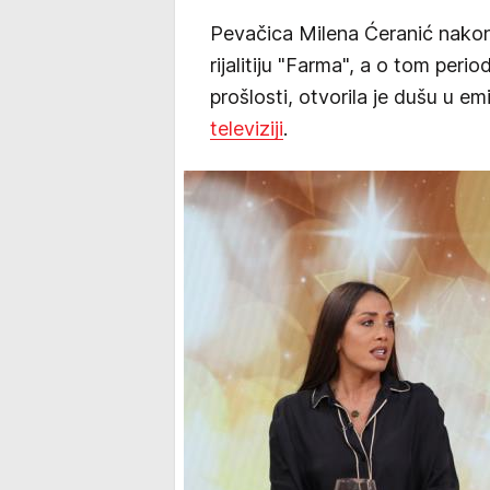
Pevačica Milena Ćeranić nako
rijalitiju "Farma", a o tom peri
prošlosti, otvorila je dušu u emis
televiziji
.