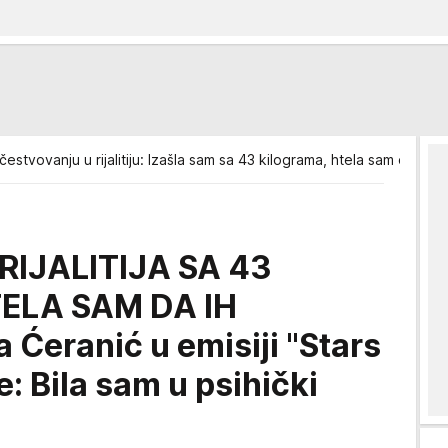
estvovanju u rijalitiju: Izašla sam sa 43 kilograma, htela sam da ih 
RIJALITIJA SA 43
ELA SAM DA IH
Ćeranić u emisiji "Stars
e: Bila sam u psihički