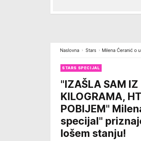
Naslovna
Stars
Milena Ćeranić o uč
STARS SPECIJAL
"IZAŠLA SAM IZ 
KILOGRAMA, HT
POBIJEM" Milena 
specijal" priznaj
lošem stanju!