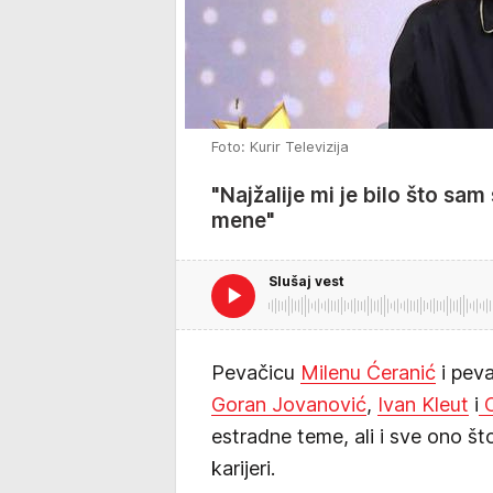
Foto: Kurir Televizija
"Najžalije mi je bilo što sam
mene"
Slušaj vest
Pevačicu
Milenu Ćeranić
i pev
Goran Jovanović
,
Ivan Kleut
i
O
estradne teme, ali i sve ono š
karijeri.