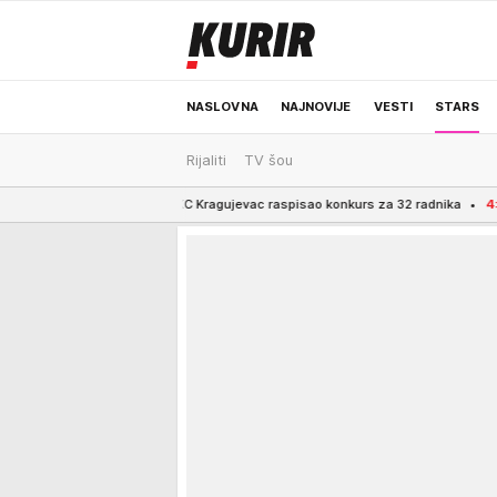
NASLOVNA
NAJNOVIJE
VESTI
STARS
Rijaliti
TV šou
ODRŽIVA BUDUĆNOST
REGION
NEWS
u Šumadiji: UKC Kragujevac raspisao konkurs za 32 radnika
4:32
HONDA DIGLA 