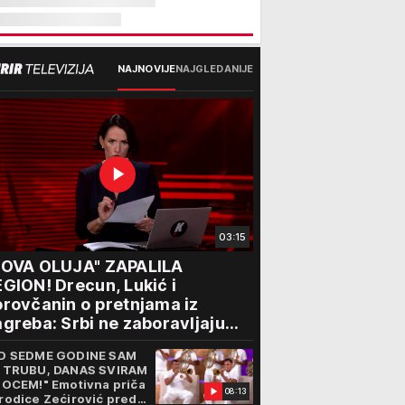
NAJNOVIJE
NAJGLEDANIJE
03:15
NOVA OLUJA" ZAPALILA
GION! Drecun, Lukić i
rovčanin o pretnjama iz
greba: Srbi ne zaboravljaju
rogon
D SEDME GODINE SAM
 TRUBU, DANAS SVIRAM
 OCEM!" Emotivna priča
08:13
rodice Zećirović pred