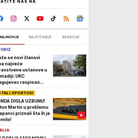
ATITE NAS NA
NAJNOVIJE
NAJČITANIJE
REAKCIJE
FOBIZ
aže se novi članovi
ma najveće
ravstvene ustanove u
madiji: UKC
agujevac raspisao
nkurs za 32 radnika
STALI SPORTOVI
NDA DIGLA UZBUNU!
ton Martin u problemu
apanci priznali šta ih je
omilo!
BIJA