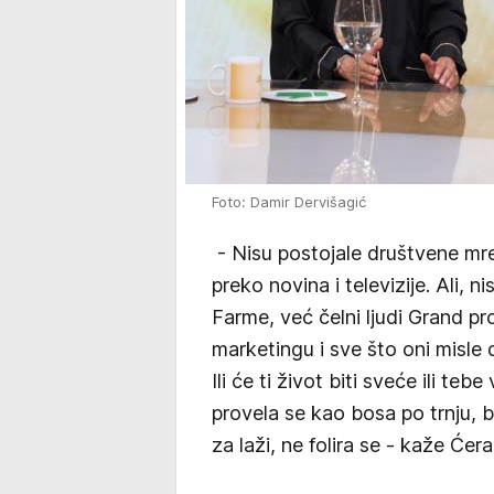
Foto: Damir Dervišagić
- Nisu postojale društvene mre
preko novina i televizije. Ali,
Farme, već čelni ljudi Grand p
marketingu i sve što oni misle 
Ili će ti život biti sveće ili teb
provela se kao bosa po trnju, 
za laži, ne folira se - kaže Ćer